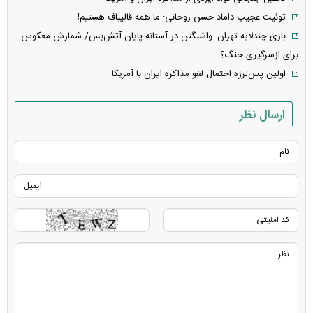
توئیت عجیب داماد حسن روحانی: ما همه قالیباف هستیم!
بازی چندلایه تهران–واشنگتن در آستانه پایان آتش‌بس/ شمارش معکوس
برای ازسرگیری جنگ؟
اولین پس‌لرزه احتمال لغو مذاکره ایران با آمریکا
ارسال نظر