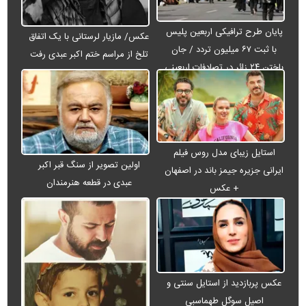
پایان طرح ترافیکی اربعین پلیس
عکس/ مازیار لرستانی با یک اتفاق
با ثبت ۶۷ میلیون تردد / جان
تلخ از مراسم ختم اکبر عبدی رفت
باختن ۲۴ زائر در تصادفات اربعینی
استایل زیبای مدل روس فیلم
اولین تصویر از سنگ قبر اکبر
ایرانی جزیره جیمز باند در اصفهان
عبدی در قطعه هنرمندان
+ عکس
عکس پربازدید از استایل سنتی و
اصیل سوگل طهماسبی