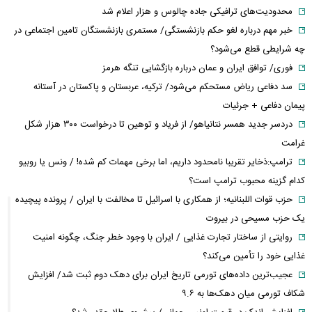
محدودیت‌های ترافیکی جاده چالوس و هزار اعلام شد
خبر مهم درباره لغو حکم بازنشستگی/ مستمری بازنشستگان تامین اجتماعی در
چه شرایطی قطع می‌شود؟
فوری/ توافق ایران و عمان درباره بازگشایی تنگه هرمز
سد دفاعی ریاض مستحکم می‌شود/ ترکیه، عربستان و پاکستان در آستانه
پیمان دفاعی + جرئیات
دردسر جدید همسر نتانیاهو/ از فریاد و توهین تا درخواست ۳۰۰ هزار شکل
غرامت
ترامپ:ذخایر تقریبا نامحدود داریم، اما برخی مهمات کم شده! / ونس یا روبیو
کدام گزینه محبوب ترامپ است؟
حزب قوات اللبنانیه؛ از همکاری با اسرائیل تا مخالفت با ایران / پرونده پیچیده
یک حزب مسیحی در بیروت
روایتی از ساختار تجارت غذایی / ایران با وجود خطر جنگ، چگونه امنیت
غذایی خود را تأمین می‌کند؟
عجیب‌ترین داده‌های تورمی تاریخ ایران برای دهک دوم ثبت شد/ افزایش
شکاف تورمی میان دهک‌ها به ۹.۶