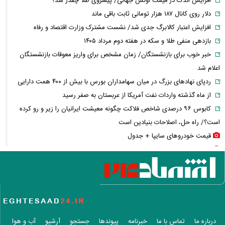
افزایش اندک در قیمت اونس جهانی/ پیشروی طلا چقدر شد؟
دلار روی کانال ۱۸۷ هزار تومانی ثابت باقی ماند
افزایش اعتبار کالابرگ جدی شد/ نشست مشترک وزارت اقتصاد و رفاه
بازدهی منفی طلا و سکه در هفته دوم مرداد ۱۴۰۵
خبر خوب برای بازنشستگان/ زمان مشخص برای واریز معوقات بازنشستگان
اعلام شد
ردپای نهاد‌های بزرگ در میان سهامداران بورس با بیش از ۴۰۰ همت دارایی
از ماه گذشته واردات نفت آمریکا از عربستان به صفر رسید
کابوس ۹۶ درصدی شاخص فلاکت چگونه معیشت ایرانیان را زیر و رو کرده
است؟/ راه حل، اصلاحات بنیادین است
قیمت خودرو‌های سایپا + جدول
قیمت خودرو‌های ایران خودرو + جدول
قیمت سکه پارسیان + جدول
قیمت سکه و طلا + جدول
قیمت بیت کوین و رمزارز‌ها + جدول
قیمت دلار، یورو و سایر ارز‌ها + جدول
ترکیه و عراق دست به کار شدند؛ آغاز عصر صادرات نفت بدون هرمز؟/ کارت
درباره ما
تماس با ما
خبرنامه
پیوندها
جستجو
آرشیو
آب و هوا