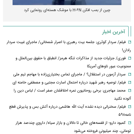
چین از بمب افکن H-۶N با موشک هسته‌ای رونمایی کرد
آخرین اخبار
فیلم/ سردار کوثری: جلسه بیت رهبری با اصرار شمخانی/ ماجرای غیبت سردار
رادان!
فوری/ جزئیات جدید از مذاکرات تنگه هرمز/ انطباق با حقوق بین‌الملل و
ممنوعیت عبور ناوهای آمریکا
سردار آزمون در استقلال؟ / ماجرای تماس بختیاری‌زاده با مهاجم تیم ملی
فیلم/ توصیه رهبر شهید درباره احتمال اسارت مجتبی و مصطفی خامنه ای
محمد مهاجری: برخی روحانیون نمره اخلاقشان صفر است / لباس دین را
آلوده نکنید
فیلم/ سخنرانی دیده نشده آیت الله هاشمی درباره آتش بس و پذیرش قطع
نامه۵۹۸
کمبود دارو؛ از قفسه‌های خالی تا دلالان و بازار سیاه/ داروی چندصد هزار
تومانی، چند میلیونی فروخته می‌شود