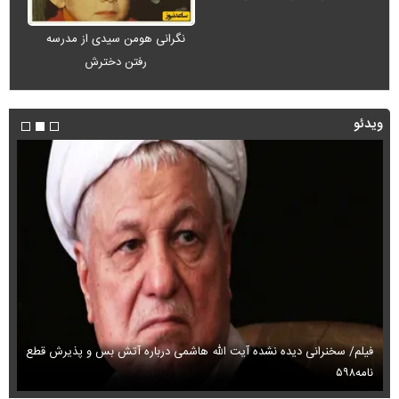
نگرانی هومن سیدی از مدرسه
رفتن دخترش
ویدئو
فیلم/ سخنرانی دیده نشده آیت الله هاشمی درباره آتش بس و پذیرش قطع
فی
نامه۵۹۸
می