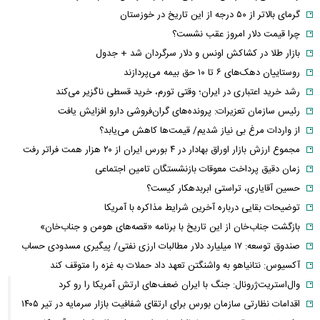
گرمای بالاتر از ۵۰ درجه از این تاریخ در خوزستان
چرا قیمت دلار امروز عقب نشست؟
بازار طلا در کشاکش اونس و دلار سرگردان شد + جدول
روستاییان دهک‌های ۶ تا ۱۰ حق بیمه می‌پردازند
رشد خرید اعتباری در ایران؛ وقتی تورم، خرید قسطی ناگزیر می‌کند
رئیس سازمان تعزیرات: پرونده‌های گران‌فروشی دارو افزایش یافت
از واردات مرغ بی نیاز شدیم/ قیمت‌ها کاهش می‌یابد؟
مجموع ارزش بازار اوراق بهادار در ۴ بورس ایران از ۲۰ هزار همت فراتر رفت
زمان دقیق پرداخت معوقات بازنشستگان تامین اجتماعی
حسین آقایاری، تراستی ابربدهکار کیست؟
توضیحات بقایی درباره آخرین شرایط مذاکره با آمریکا
بازگشت جناب‌خان از این تاریخ با برنامه «قصه‌های هومن و جناب‌خان»
صندوق توسعه: ۱۷ میلیارد دلار مطالبات ارزی نفتی/ پیگیری مسدودی حساب
آکسیوس: نتانیاهو به واشنگتن تعهد داد حملات به غزه را متوقف کند
وال‌استریت‌ژرونال: جنگ با ایران ضعف‌های ارتش آمریکا را رو کرد
اقدامات نظارتی سازمان بورس برای ارتقای شفافیت بازار سرمایه در تیر ۱۴۰۵