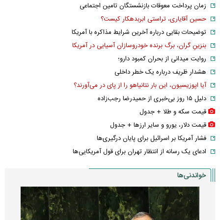
زمان پرداخت معوقات بازنشستگان تامین اجتماعی
حسین آقایاری، تراستی ابربدهکار کیست؟
توضیحات بقایی درباره آخرین شرایط مذاکره با آمریکا
بنزینِ گران، برگ برنده خودروسازان آسیایی در آمریکا
روایت میدانی از بحران کمبود دارو؛
هشدار ظریف درباره یک خطر داخلی
آیا اپوزیسیون، این بار نتانیاهو را از پای در می‌آورند؟
دلیل ۱۵ روز بی‌خبری از حمیدرضا رجب‌زاده
قیمت سکه و طلا + جدول
قیمت دلار، یورو و سایر ارز‌ها + جدول
فشار آمریکا بر اسرائیل برای پایان درگیری‌ها
ادعای یک رسانه از انتظار تهران برای قول آمریکایی‌ها
خواندنی‌ها