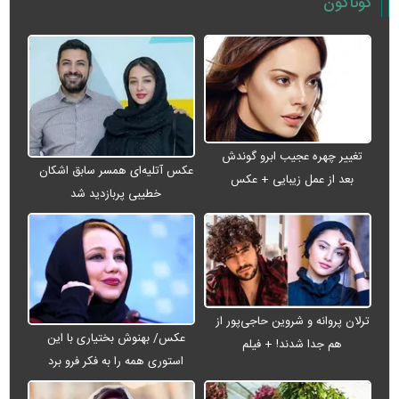
گوناگون
تغییر چهره عجیب ابرو گوندش
عکس آتلیه‌ای همسر سابق اشکان
بعد از عمل زیبایی + عکس
خطیبی پربازدید شد
ترلان پروانه و شروین حاجی‌پور از
عکس/ بهنوش بختیاری با این
هم جدا شدند! + فیلم
استوری همه را به فکر فرو برد