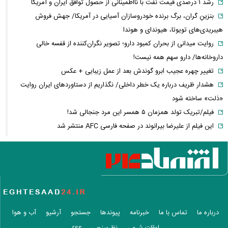
رشد ۱ درصدی قیمت نفت با نااطمینانی از حصول توافق ایران و آمریکا
بنزینِ گران، برگ برنده خودروسازان آسیایی در آمریکا/ جهش فروش
هیبریدی‌های تویوتا، هیوندای و هوندا
روایت میدانی از بحران کمبود دارو؛ تصویر نگران‌کننده از قفسه خالی
داروخانه‌ها/ دارو سهم همه نیست!
تغییر چهره عجیب ابرو گوندش بعد از عمل زیبایی + عکس
هشدار ظریف درباره یک خطر داخلی/ نگذاریم از دستاوردهای ایران روایت
«ذلت» ساخته شود
فیلم/تبریک تولد همزمان ۵ همسر این مرد جنجالی شد!
این فیلم از علیرضا بیرانوند در صفحه فارسی AFC منتشر شد
فارن پالیسی: موضوع ایران در اختیار دولت آتی اسرائیل نیست/ اپوزیسیون،
این بار نتانیاهو را از پای در می‌آورند؟
آلت‌کوین‌ها در دوئل صعود و سقوط/ سولانا سبزپوش شد، شیبا و گرام زیر
فشار فروش
فیلم/ تفحص اهالی میناب برای یافتن پیکر شهدای مدرسه شجره طیبه
عکس زیرخاکی از محبوبترین محله تهران ۵۰ سال
درباره ما
تماس با ما
خبرنامه
پیوندها
جستجو
آرشیو
آب و هوا
دلیل ۱۵ روز بی‌خبری از حمیدرضا رجب‌زاده فاش شد / مداح جوان چگونه به
اوقات شرعی
نظرسنجی
rss