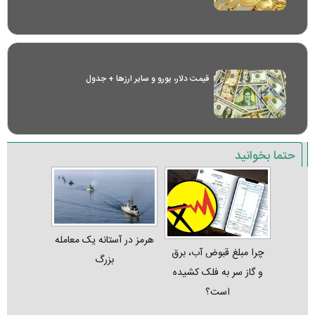
قیمت دلار، یورو و سایر ارز‌ها + جدول
حتما بخوانید
هرمز در آستانه یک معامله
چرا مبلغ قبوض آب، برق
بزرگ
و گاز سر به فلک کشیده
است؟