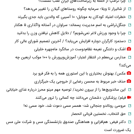
چرا ترامپ از حمله به زیرساخت‌های ایران عقب نشست؟
از شالیزار تا ویلا؛ سرمایه چگونه روستاهای گیلان را تغییر می‌دهد؟
خطرات اعتیاد کودکان به موبایل؛ ۱۰ آسیبی که والدین باید جدی بگیرند
جنگل‌تراشی به اسم مدیریت پسماند؛ سراوان در آستانه واگذاری ۵ هکتار
چرا با وجود ورزش لاغر نمی‌شویم؟ / دلایل کاهش نیافتن وزن را بدانید
دستمزد کارگران دوباره افزایش می‌یابد؟ / آخرین تصمیم شورای عالی کار
اشک و دلتنگی نعیمه نظام‌دوست در سالگرد ماه‌چهره خلیلی
مدارس بی‌معلم در انتظار اعتبار؛ آموزش‌وپرورش با ۱۰۰ موکب اربعین چه
می‌کند؟
عکس/ بهنوش بختیاری با این استوری همه را به فکر فرو برد
حذف خبر مربوط به محسن رضایی از خروجی یک خبرگزاری
این ساندویچ‌ها را از بیرون نخرید/ توصیه مهم مینو محرز درباره غذای خیابانی
فیلم/ پزشکیان: دشمنان می‌دانند چه کسانی را ترور می‌کنند
عروسی رونالدو جنجالی شد؛ همسر مسی دعوت شد، خود مسی نه!
حق انتخاب، نخستین قربانی انحصار
دکتر فیض: هم‌افزایی و هماهنگی صندوق بازنشستگی مس و شرکت ملی مس
یک ضرورت است