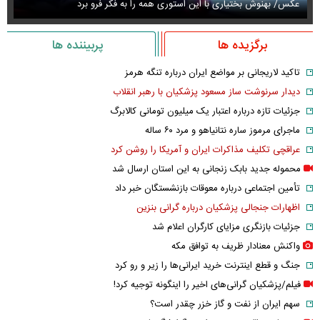
عکس/ بهنوش بختیاری با این استوری همه را به فکر فرو برد
حذ
برگزیده ها
پربیننده ها
تاکید لاریجانی بر مواضع ایران درباره تنگه هرمز
دیدار سرنوشت ساز مسعود پزشکیان با رهبر انقلاب
جزئیات تازه درباره اعتبار یک میلیون تومانی کالابرگ
ماجرای مرموز ساره نتانیاهو و مرد ۶۰ ساله
عراقچی تکلیف مذاکرات ایران و آمریکا را روشن کرد
محموله جدید بابک زنجانی به این استان ارسال شد
تأمین اجتماعی درباره معوقات بازنشستگان خبر داد
اظهارات جنجالی پزشکیان درباره گرانی بنزین
جزئیات بازنگری مزایای کارگران اعلام شد
واکنش معنادار ظریف به توافق مکه
جنگ و قطع اینترنت خرید ایرانی‌ها را زیر و رو کرد
فیلم/پزشکیان گرانی‌های اخیر را اینگونه توجیه کرد!
سهم ایران از نفت و گاز خزر چقدر است؟