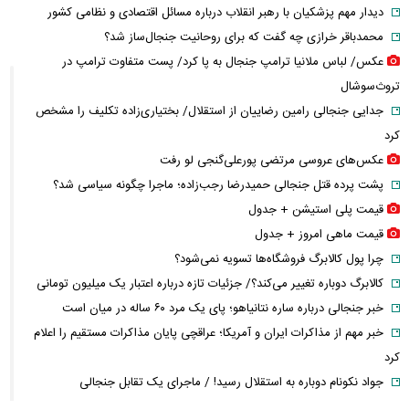
دیدار مهم پزشکیان با رهبر انقلاب درباره مسائل اقتصادی و نظامی کشور
محمدباقر خرازی چه گفت که برای روحانیت جنجال‌ساز شد؟
عکس/ لباس ملانیا ترامپ جنجال به پا کرد/ پست متفاوت ترامپ در
تروث‌سوشال
جدایی جنجالی رامین رضاییان از استقلال/ بختیاری‌زاده تکلیف را مشخص
کرد
عکس‌های عروسی مرتضی پورعلی‌گنجی لو رفت
پشت پرده قتل جنجالی حمیدرضا رجب‌زاده؛ ماجرا چگونه سیاسی شد؟
قیمت پلی استیشن + جدول
قیمت ماهی امروز + جدول
چرا پول کالابرگ فروشگاه‌ها تسویه نمی‌شود؟
کالابرگ دوباره تغییر می‌کند؟/ جزئیات تازه درباره اعتبار یک میلیون تومانی
خبر جنجالی درباره ساره نتانیاهو؛ پای یک مرد ۶۰ ساله در میان است
خبر مهم از مذاکرات ایران و آمریکا؛ عراقچی پایان مذاکرات مستقیم را اعلام
کرد
جواد نکونام دوباره به استقلال رسید! / ماجرای یک تقابل جنجالی
قیمت طلا ۱۸ عیار امروز چند شد؟ / بازار طلا وارد مسیر کاهشی شد