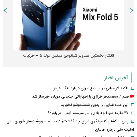
انتشار نخستین تصاویر شیائومی میکس فولد ۵ + جزئیات
آخرین اخبار
تاکید لاریجانی بر مواضع ایران درباره تنگه هرمز
فیلم / محمدباقر خرازی با اظهاراتی جنجالی دوباره خبرساز شد
این ماده غذایی را بدون شست‌وشو نخورید
۳۰ دقیقه سونا چه بلایی سر سیستم ایمنی می‌آورد؟
پس از کشتار کنسولگری ایران چه گذشت؟ /تصمیم سرنوشت‌ساز شورای عالی
امنیت ملی درباره طالبان