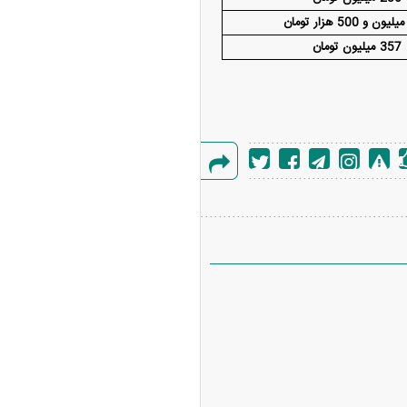
357 میلیون تومان
گزارش
خطا