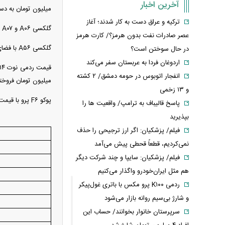
آخرین اخبار
میلیون تومان به دس
ترکیه و عراق دست به کار شدند؛ آغاز
گلکسی A۰۶ و A۰۷ همچنان ارزان‌ترین گوشی‌های سامسونگ در بازار هستند که باید نزدیک ۲۰ میلیون تومان برای خرید این دو گوشی هزینه کرد.
عصر صادرات نفت بدون هرمز؟/ کارت هرمز
گلکسی A۵۶ با فضای ذخیره‌سازی ۲۵۶ گیگابایت نیز ۶۹ میلیون تومان قیمت خورده است.
در حال سوختن است؟
اردوغان فردا به عربستان سفر می‌کند
انفجار اتوبوس در حومه دمشق/ ۲ کشته
میلیون تومان فروخت
و ۱۳ زخمی
پوکو F۶ پرو با قیمت ۷۶ میلیون و ۵۰۰ هزار تومان یکی از گران‌ترین میانرده‌های چینی بازار است.
پاسخ قالیباف به ترامپ/ واقعیت ها را
بپذیرید
فیلم/ پزشکیان: اگر ارز ترجیحی را حذف
نمی‌کردیم، قطعاً قحطی پیش می‌آمد
فیلم/ پزشکیان: سایپا و چند شرکت دیگر
هم مثل ایران‌خودرو واگذار می‌کنیم
ردمی K۱۰۰ پرو مکس با باتری غول‌پیکر
و شارژ بی‌سیم روانه بازار می‌شود
سرپرستان خانوار بخوانند/ حساب این