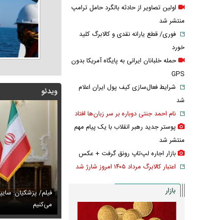
اولین تصاویر از حادثه بالگرد حامل ترامپ
منتشر شد
فوری/ قطع یارانه نقدی و کالابرگ کلید
خورد
حمله خلبانان ایرانی به پایگاه آمریکا بدون
GPS
شرایط فعال‌سازی کیف پول ایران اعلام
ویدئو
شد
نام احمد جنتی دوباره بر سر زبان‌ها افتاد
پوستر جدید رهبر انقلاب با یک پیام مهم
منتشر شد
بازار اجاره لپ‌تاپ رونق گرفت + عکس
اعتبار کالابرگ مرداد ۱۴۰۵ امروز شارژ شد
بازار
پزشکیان: اگر ارز ترجیحی را حذف نمی‌کردیم، قطعاً قحطی
فیلم/ پزشکیان: سایپ
ی‌آمد
تایل جدید صابر ابر در فضای مجازی پربازدید شد
می‌کنیم
عکس دیده‌نشده 