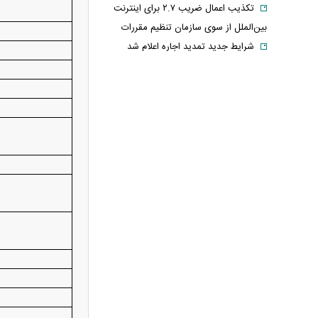
تکذیب اعمال ضریب ۲.۷ برای اینترنت
بین‌الملل از سوی سازمان تنظیم مقررات
شرایط جدید تمدید اجاره اعلام شد
الحدث: به زودی بیانیه‌ای مشترک از
سوی عمان و ایران درباره «ایجاد یک گذرگاه
موقت در تنگه هرمز» منتشر می‌شود
تغییر زمانبندی‌ شارژ اعتبار کالابرگ
پیشنهاد ۱۳۲میلیاردی رامین رضاییان به
استقلال
آلمان صدرنشین حداقل دستمزد اروپا از
نظر قدرت خرید شد
عکس دیده‌نشده ظل‌السلطنه نوه
ناصرالدین شاه در لباس دامادی
موشک خیبرشکن ایران چیست؟
جزئیات جدید از برد، سرعت و قابلیت‌های
این موشک
قوه قضاییه: ادعای نماینده مجلس درباره