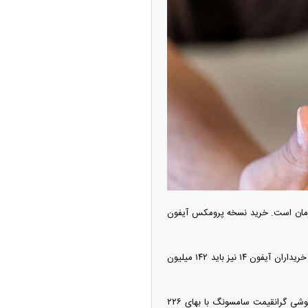
ه آزاد تهران؛ مناظره
ا تحت تأثیر قرار داد
ر CH و فضای ذخیره‌سازی ۱۲۸ گیگابایت در بازار امروز ۱۹۰ میلیون تومان است. خرید نسخه پرومکس آیفون
قیمت آیفون ۱۷ پرو با فضای ذخیره‌سازی ۲۵۶ گیگابایت ۳۲۴ میلیون و ۵۰۰ هزار تومان تعیین شده است. خریداران آیفون ۱۴ نیز باید ۱۴۲ میلیون
چین از بمب افکن H-۶N با موشک هسته‌ای
ی کرد
قیمت نسخه گلکسی S۲۵ FE در بازار امروز از مرز ۱۰۰ میلیون تومان عبور کرد. گلکسی S۲۵ اولترا دیگر گوشی گرانقیمت سامسونگ با بهای ۲۲۶