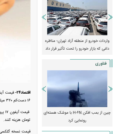
وپا؛ آیا
واردات خودرو از منطقه آزاد تهران؛ مناظره
قیمت خودرو وارد فاز ج
دا می‌کنند؟
داغی که بازار خودرو را تحت تأثیر قرار داد
واکنش بازار به تحولات
فناوری
اقتصاد۲۴-
۱۶ دست‌کم ۳۲۰ میلیون تومان آب می‌خورد.
رونمایی از پوکو M ۸ پاور با باتری ۸۰۰۰
چین از بمب افکن H-۶N با موشک هسته‌ای
پهپاد رهگیر یا موشک پدا
تومان هزینه کنند.
رونمایی کرد
کدامیک بیشتر