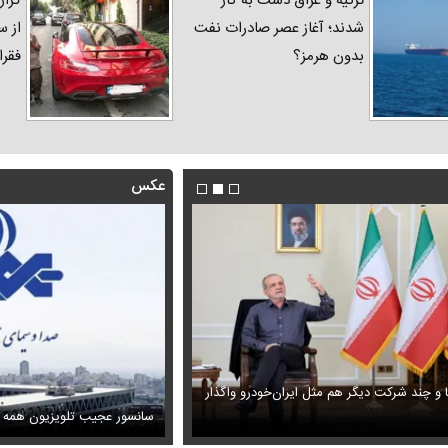
ترکیه و عراق دست به کار
گزار
شدند؛ آغاز عصر صادرات نفت
از س
بدون هرمز؟
فقرا
عکس
ا و چند شرکت دیگر هم مثل ایران‌خودرو واگذار
ظل‌السلطنه نوه ناصرالدین شاه در لباس دامادی
حمله خلبانان ایرانی به پایگاه آمریکا ب
سانسور عجیب تلویزیون همه 