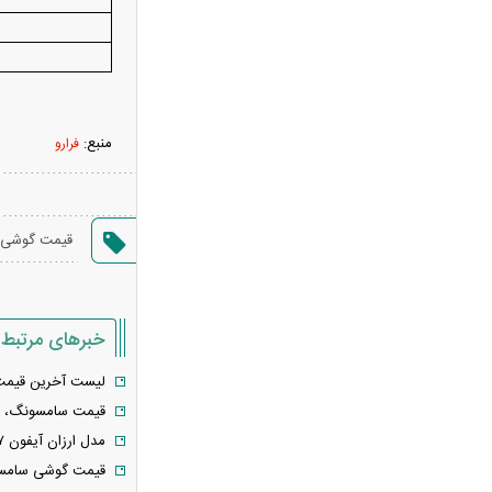
«نحوه ردزنی محل استقرار شهید لاریجانی»
صحت ندارد
قدرت‌نمایی تکاوران ارتش
شرط جدید بازنشستگی اعلام شد؛ چه
کسانی باید بیشتر کار کنند؟
منبع:
فرارو
هجوم خودروسازان چینی به اروپا؛ آیا
کارخانه‌های بحران‌زده نجات پیدا می‌کنند؟
کدام بازیکنان تیم فوتبال ایران هنوز تیم
قیمت گوشی 
پیدا نکرده‌اند؟ + فهرست کامل
آیا دکترین اختاپوس در برابر ایران ناکام
ماند؟ بررسی یک راهبرد جنجالی
خبرهای مرتبط
تخم‌مرغ خام، آب‌پز یا سرخ‌شده؟
بهترین روش برای جذب پروتئین چیست؟
لیست آخرین قیمت گوشی موبای
پشت پرده خودکفایی دارویی؛ چرا
قیمت سامسونگ، شیائومی و آ
واردات همچنان حرف اول را می‌زند؟
مدل ارزان آیفون ۱۷ به بازار آمد
حمله خلبانان ایرانی به پایگاه آمریکا
قیمت گوشی سامسونگ، شیائو