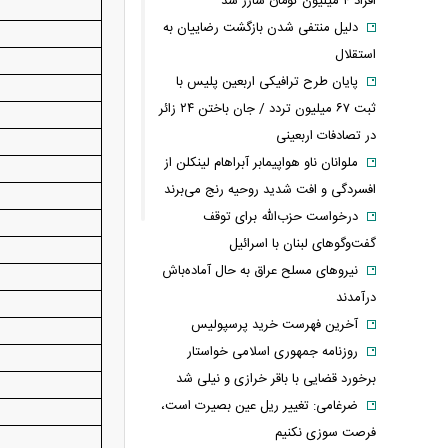
افراد ۴ میلیون تومان شارژ شد
دلیل منتفی شدن بازگشت رضاییان به
استقلال
پایان طرح ترافیکی اربعین پلیس با
ثبت ۶۷ میلیون تردد / جان باختن ۲۴ زائر
در تصادفات اربعینی
ملوانان ناو هواپیمابر آبراهام لینکلن از
افسردگی و افت شدید روحیه رنج می‌برند
درخواست حزب‌الله برای توقف
گفت‌وگوهای لبنان با اسرائیل
نیروهای مسلح عراق به حال آماده‌باش
درآمدند
آخرین فهرست خرید پرسپولیس
روزنامه جمهوری اسلامی خواستار
برخورد قضایی با باقر خرازی و نیلی شد
ضرغامی: تغییر ریل عین بصیرت است،
فرصت سوزی نکنیم