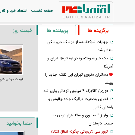
صفحه نخست
اقتصاد خرد و کلان
برگزیده ها
پربیننده ها
قیمت روز
جزئیات شوکه‌کننده از موشک خیبرشکن
منتشر شد
یک خبر غیرمنتظره درباره توافق ایران و
آمریکا
مسافران متروی تهران این نقشه جدید را
قیمت خودرو‌های
ببینند
فوری/ کالابرگ ۴ میلیون تومانی واریز شد
آخرین وضعیت ترافیک جاده چالوس و
راه‌های کشور
واریز ۴ میلیون و ۲۵۰ هزار تومان به
حتما بخوانید
حساب کارمندان
ترور علی لاریجانی چگونه اتفاق افتاد؟