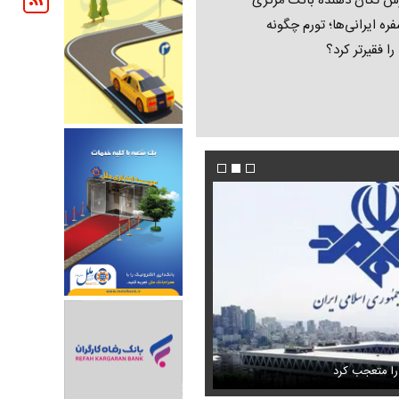
ش تکان‌ دهنده بانک مرکزی
فره ایرانی‌ها؛ تورم چگونه
 را فقیرتر کرد؟
فیلم/ پزشکیان: اگر ارز ترجیحی را حذف نمی‌کردی
دون GPS
را متعجب کرد
پیش می‌آمد
استایل جدید صابر ابر در فضای مجازی پرباز