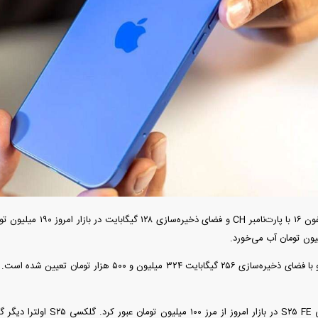
دید شد/ اولین
هجوم خودروسازان چینی به اروپا؛ آیا
واردات خودرو از منطق
 سیاسی + جدول
کارخانه‌های بحران‌زده نجات پیدا می‌کنند؟
داغی که بازار خودرو ر
قیمت آیفون ۱۶ با پارت‌نامب
فند؛ قدرت تهدید
رونمایی از پوکو M ۸ پاور با باتری ۸۰۰۰
 است؟
میلی‌آمپرساعتی
رونمای