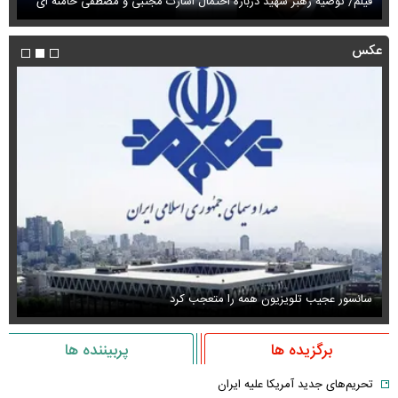
فیلم/ توصیه رهبر شهید درباره احتمال اسارت مجتبی و مصطفی خامنه ای
نام
عکس
سانسور عجیب تلویزیون همه را متعجب کرد
اس
برگزیده ها
پربیننده ها
تحریم‌های جدید آمریکا علیه ایران