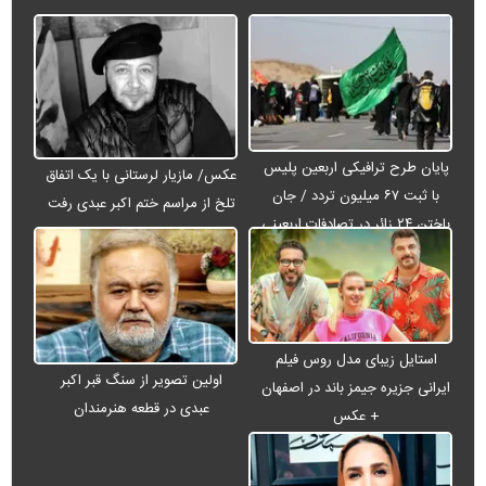
پایان طرح ترافیکی اربعین پلیس
عکس/ مازیار لرستانی با یک اتفاق
با ثبت ۶۷ میلیون تردد / جان
تلخ از مراسم ختم اکبر عبدی رفت
باختن ۲۴ زائر در تصادفات اربعینی
استایل زیبای مدل روس فیلم
اولین تصویر از سنگ قبر اکبر
ایرانی جزیره جیمز باند در اصفهان
عبدی در قطعه هنرمندان
+ عکس