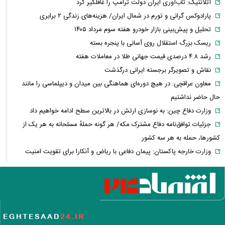
آتلانتیک: تاب‌آوری ایران دولت ترامپ را غافلگیر کرد
پارادوکس گرانی و تورم در شمال ایران/ هزینه‌های زندگی ۲ برابری
تحلیل و پیش‌بینی بازار خودرو هفته سوم مرداد ۱۴۰۵
ریسک بزرگ استقلال روی آسانی با پنجره بسته
رشد ۴.۸ درصدی قیمت جهانی طلا در معاملات هفته
نقاش و تصویرگر برجسته ایرانی درگذشت
معاون عراقچی: در هیچ دوره‌ای هماهنگی بین میدان و دیپلماسی را مانند
حال حاضر نداشتیم
وزارت دفاع چین: به نوسازی ارتش در بالاترین سطح ادامه خواهیم داد
جزئیات توافق‌نامه دفاع مشترک مکه/ هر گونه حملهٔ مسلحانه به هر یک از
کشورها، حمله به هر سه کشور
وزارت خارجه پاکستان: پیمان دفاعی با ریاض و آنکارا برای تقویت امنیت
منطقه امضا شد
اذعان ترامپ به تاثیر جنگ با ایران بر انتخابات میان دوره‌ای آمریکا
بازار ارزهای دیجیتال در نوسان/ بیت‌کوین ۶۴ هزار دلاری و هشدار درباره
کلاهبرداری رمزارزی
لغو افزایش تعرفه و تصاعد پلکانی بهای برق مشترکین کشاورزی