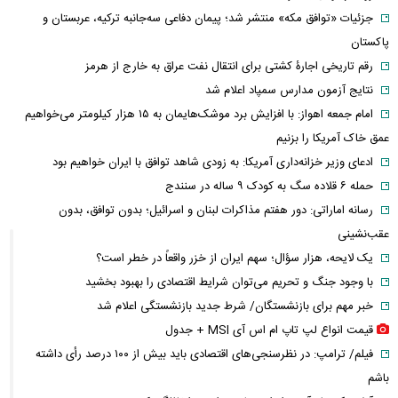
جزئیات «توافق مکه» منتشر شد؛ پیمان دفاعی سه‌جانبه ترکیه، عربستان و
پاکستان
رقم تاریخی اجارۀ کشتی برای انتقال نفت عراق به خارج از هرمز
نتایج آزمون مدارس سمپاد اعلام شد
امام‌ جمعه اهواز: با افزایش برد موشک‌هایمان به ۱۵ هزار کیلومتر می‌خواهیم
عمق خاک آمریکا را بزنیم
ادعای وزیر خزانه‌داری آمریکا: به زودی شاهد توافق با ایران خواهیم بود
حمله ۶ قلاده سگ به کودک ۹ ساله در سنندج
رسانه اماراتی: دور هفتم مذاکرات لبنان و اسرائیل؛ بدون توافق، بدون
عقب‌نشینی
یک لایحه، هزار سؤال؛ سهم ایران از خزر واقعاً در خطر است؟
با وجود جنگ و تحریم می‌توان شرایط اقتصادی را بهبود بخشید
خبر مهم برای بازنشستگان/ شرط جدید بازنشستگی اعلام شد
قیمت انواع لپ تاپ ام اس آی MSI + جدول
فیلم/ ترامپ: در نظرسنجی‌های اقتصادی باید بیش از ۱۰۰ درصد رأی داشته
باشم