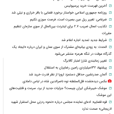
آخرین فهرست خرید پرسپولیس
روزنامه جمهوری اسلامی خواستار برخورد قضایی با باقر خرازی و نیلی شد
ضرغامی: تغییر ریل عین بصیرت است، فرصت سوزی نکنیم
تکذیب اعمال ضریب ۲.۷ برای اینترنت بین‌الملل از سوی سازمان تنظیم
مقررات
شرایط جدید تمدید اجاره اعلام شد
الحدث: به زودی بیانیه‌ای مشترک از سوی عمان و ایران درباره «ایجاد یک
گذرگاه موقت در تنگه هرمز» منتشر می‌شود
تغییر زمانبندی‌ شارژ اعتبار کالابرگ
پیشنهاد ۱۳۲میلیاردی رامین رضاییان به استقلال
آلمان صدرنشین حداقل دستمزد اروپا از نظر قدرت خرید شد
عکس دیده‌نشده ظل‌السلطنه نوه ناصرالدین شاه در لباس دامادی
موشک خیبرشکن ایران چیست؟ جزئیات جدید از برد، سرعت و قابلیت‌های
این موشک
قوه قضاییه: ادعای نماینده مجلس درباره «نحوه ردزنی محل استقرار شهید
لاریجانی» صحت ندارد