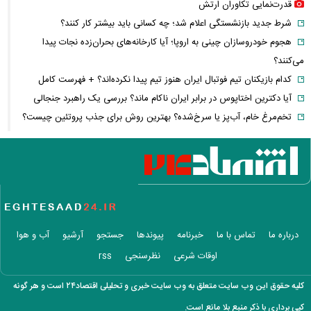
قدرت‌نمایی تکاوران ارتش
شرط جدید بازنشستگی اعلام شد؛ چه کسانی باید بیشتر کار کنند؟
هجوم خودروسازان چینی به اروپا؛ آیا کارخانه‌های بحران‌زده نجات پیدا
می‌کنند؟
کدام بازیکنان تیم فوتبال ایران هنوز تیم پیدا نکرده‌اند؟ + فهرست کامل
آیا دکترین اختاپوس در برابر ایران ناکام ماند؟ بررسی یک راهبرد جنجالی
تخم‌مرغ خام، آب‌پز یا سرخ‌شده؟ بهترین روش برای جذب پروتئین چیست؟
پشت پرده خودکفایی دارویی؛ چرا واردات همچنان حرف اول را می‌زند؟
حمله خلبانان ایرانی به پایگاه آمریکا بدون GPS
شرایط تغییر نام خانوادگی و شناسنامه اعلام شد+ مراحل، مدارک لازم و قوانین
جدید ثبت احوال
یک خبر غیرمنتظره درباره توافق ایران و آمریکا
مصرف لبنیات یک‌چهارم شد؛ قیمت شیر باز هم افزایش می‌یابد؟ / هشدار
درباره ما
تماس با ما
خبرنامه
پیوندها
جستجو
آرشیو
آب و هوا
درباره گرانی لبنیات
اوقات شرعی
نظرسنجی
rss
این نقشه جدید متروی تهران شما را به تمام جاهای دیدنی شهر می‌رساند +
ویدئو
کلیه حقوق این وب سایت متعلق به وب سایت خبری و تحلیلی اقتصاد۲۴ است و هر گونه
قیمت انواع دستگاه ماینر + جدول
کپی برداری با ذکر منبع بلا مانع است.