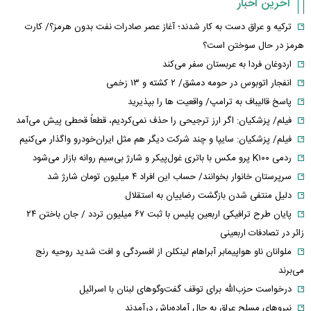
آخرین اخبار
ترکیه و عراق دست به کار شدند؛ آغاز عصر صادرات نفت بدون هرمز؟/ کارت
هرمز در حال سوختن است؟
اردوغان فردا به عربستان سفر می‌کند
انفجار اتوبوس در حومه دمشق/ ۲ کشته و ۱۳ زخمی
پاسخ قالیباف به ترامپ/ واقعیت ها را بپذیرید
فیلم/ پزشکیان: اگر ارز ترجیحی را حذف نمی‌کردیم، قطعاً قحطی پیش می‌آمد
فیلم/ پزشکیان: سایپا و چند شرکت دیگر هم مثل ایران‌خودرو واگذار می‌کنیم
ردمی K۱۰۰ پرو مکس با باتری غول‌پیکر و شارژ بی‌سیم روانه بازار می‌شود
سرپرستان خانوار بخوانند/ حساب این افراد ۴ میلیون تومان شارژ شد
دلیل منتفی شدن بازگشت رضاییان به استقلال
پایان طرح ترافیکی اربعین پلیس با ثبت ۶۷ میلیون تردد / جان باختن ۲۴
زائر در تصادفات اربعینی
ملوانان ناو هواپیمابر آبراهام لینکلن از افسردگی و افت شدید روحیه رنج
می‌برند
درخواست حزب‌الله برای توقف گفت‌وگوهای لبنان با اسرائیل
نیروهای مسلح عراق به حال آماده‌باش درآمدند