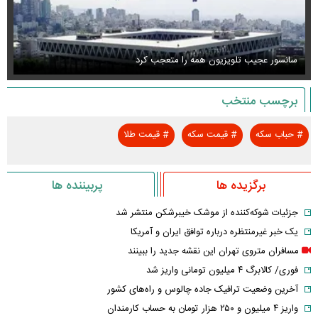
سانسور عجیب تلویزیون همه را متعجب کرد
اس
برچسب منتخب
#
حباب سکه
#
قیمت سکه
#
قیمت طلا
برگزیده ها
پربیننده ها
جزئیات شوکه‌کننده از موشک خیبرشکن منتشر شد
یک خبر غیرمنتظره درباره توافق ایران و آمریکا
مسافران متروی تهران این نقشه جدید را ببینند
فوری/ کالابرگ ۴ میلیون تومانی واریز شد
آخرین وضعیت ترافیک جاده چالوس و راه‌های کشور
واریز ۴ میلیون و ۲۵۰ هزار تومان به حساب کارمندان