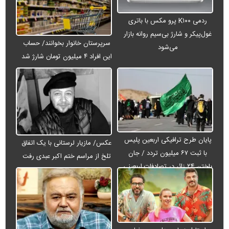
ردمی K۱۰۰ پرو مکس با باتری
غول‌پیکر و شارژ بی‌سیم روانه بازار
سرپرستان خانوار بخوانند/ حساب
می‌شود
این افراد ۴ میلیون تومان شارژ شد
پایان طرح ترافیکی اربعین پلیس
عکس/ مازیار لرستانی با یک اتفاق
با ثبت ۶۷ میلیون تردد / جان
تلخ از مراسم ختم اکبر عبدی رفت
باختن ۲۴ زائر در تصادفات اربعینی