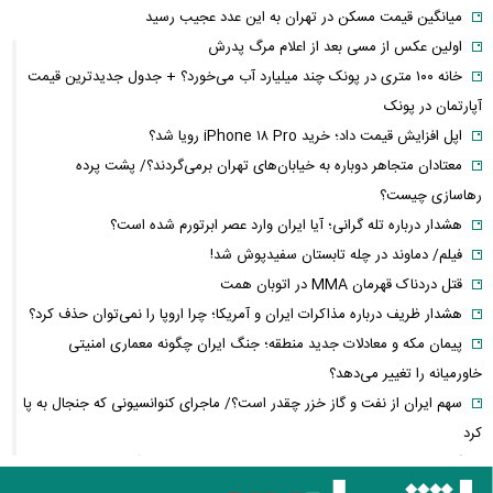
میانگین قیمت مسکن در تهران به این عدد عجیب رسید
اولین عکس از مسی بعد از اعلام مرگ پدرش
خانه ۱۰۰ متری در پونک چند میلیارد آب می‌خورد؟ + جدول جدیدترین قیمت
آپارتمان در پونک
اپل افزایش قیمت داد؛ خرید iPhone ۱۸ Pro رویا شد؟
معتادان متجاهر دوباره به خیابان‌های تهران برمی‌گردند؟/ پشت پرده
رهاسازی چیست؟
هشدار درباره تله گرانی؛ آیا ایران وارد عصر ابرتورم شده است؟
فیلم/ دماوند در چله تابستان سفیدپوش شد!
قتل دردناک قهرمان MMA در اتوبان همت
هشدار ظریف درباره مذاکرات ایران و آمریکا؛ چرا اروپا را نمی‌توان حذف کرد؟
پیمان مکه و معادلات جدید منطقه؛ جنگ ایران چگونه معماری امنیتی
خاورمیانه را تغییر می‌دهد؟
سهم ایران از نفت و گاز خزر چقدر است؟/ ماجرای کنوانسیونی که جنجال به پا
کرد
گواهینامه موتور برای زنان از چه زمانی صادر می‌شود؟ + آخرین خبر و جزئیات