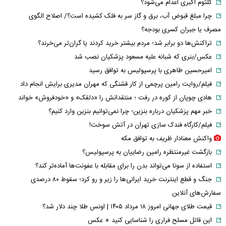
کلثوم اکبری اعدام می‌شود؟
چرا مبلغ قبوض آب، برق و گاز سر به فلک کشیده است؟/ اصلاح الگوی
مصرف یا جبران کسری بودجه؟
تراکنش‌ها دو برابر شد؛ مردم بیشتر خرید کردند یا گران‌تر می‌خرند؟
عکس/بنری که شبانه علیه مسعود پزشکیان نصب شد
امیرحسین طاهری با پرسپولیس به توافق رسید
فیلم/روایت رامین پرچمی از کار قشنگی که مهران مدیری برایش انجام داد
هادی چوپان از کوره در رفت ؛ منتقدانش را «دلقک» و «خودفروش» خواند
خبر مهم پزشکیان درباره بنزین؛ چرا نمی‌توانیم بنزین وارد کنیم؟
فیلم/کارگاه فندک سازی تهران در آتش سوخت!
واکنش معنادار ظریف به توافق مکه
بازگشت غیرمنتظره رامین رضاییان به پرسپولیس؟
استفاده از سونا می‌تواند بدن را برای مقابله با عفونت‌ها آماده‌تر کند؟
جنگ و قطع اینترنت خرید ایرانی‌ها را زیر و رو کرد؛ سقوط ۸۰ درصدی
سفارش‌های آنلاین
قیمت طلای جهانی امروز ۱۸ مرداد ۱۴۰۵ | اونس طلا چند دلار شد؟
این قاتل مسلح فراری را شناسایی کنید + عکس