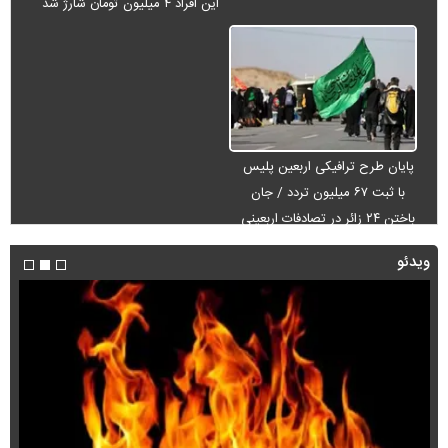
این افراد ۴ میلیون تومان شارژ شد
پایان طرح ترافیکی اربعین پلیس
با ثبت ۶۷ میلیون تردد / جان
باختن ۲۴ زائر در تصادفات اربعینی
ویدئو