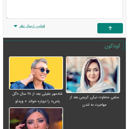
قوانین ارسال نظر
گوناگون
شادمهر عقیلی بعد از ۲۸ سال «گل
سلفی متفاوت نیکی کریمی بعد از
یاس» را دوباره خواند + ویدئو
مهاجرت به لندن