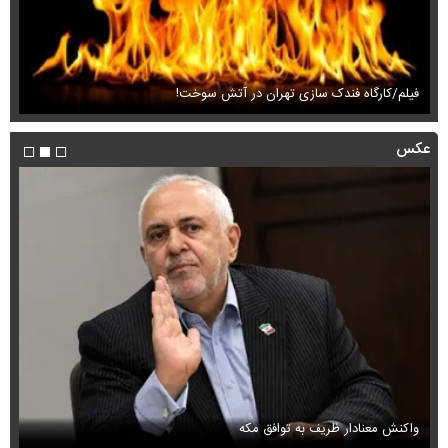
فیلم/ دماوند در چله تابستان سفیدپوش شد!
فی
عکس
اولین عکس از مسی بعد از اعلام مرگ پدرش
ع