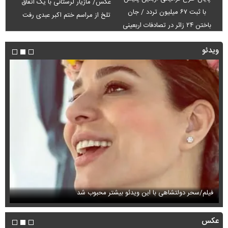
عکس/ مازیار لرستانی با یک اتفاق
با ثبت ۶۷ میلیون تردد / جان
تلخ از مراسم ختم اکبر عبدی رفت
باختن ۲۴ زائر در تصادفات اربعینی
ویدئو
فیلم/سحر دولتشاهی با این ویدئو بیشتر محبوب شد
فی
عکس