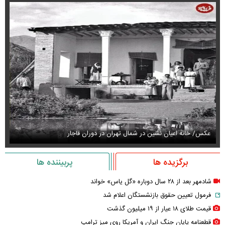
عکس/ خانه اعیان نشین در شمال تهران در دوران قاجار
قیمت
برگزیده ها
پربیننده ها
شادمهر بعد از ۲۸ سال دوباره «گل یاس» خواند
فرمول تعیین حقوق بازنشستگان اعلام شد
قیمت طلای ۱۸ عیار از ۱۹ میلیون گذشت
قطعنامه پایان جنگ ایران و آمریکا روی میز ترامپ