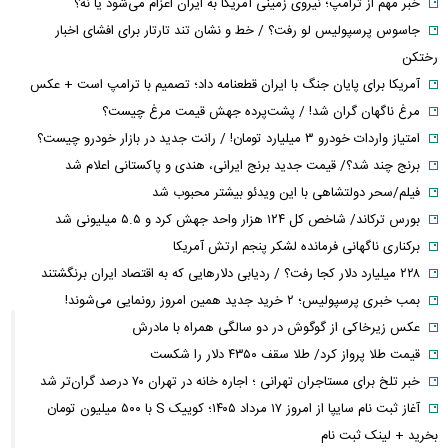
خبر مهم از ترامپ؛ نیروی زمینی آمریکا به ایران اعزام می‌شود یا نه؟
جاسوس پرسپولیس لو رفت؟ / خط و نشان تند تارتار برای افشای اخبار
رختکن
آمریکا برای پایان جنگ با ایران قطعنامه داد؛ تصمیم با ترامپ است + عکس
مرغ ناگهان گران شد! / پشت‌پرده جهش قیمت مرغ چیست؟
امتیاز واردات خودرو ۳ میلیارد تومان! / رانت جدید در بازار خودرو چیست؟
برنج چند شد؟/ قیمت جدید برنج ایرانی، هندی و پاکستانی اعلام شد
فیلم/سحر دولتشاهی با این ویدئو بیشتر محبوب شد
بورس ترکاند/ شاخص کل ۱۲۴ هزار واحد جهش کرد و ۵.۵ میلیونی شد
برکناری ناگهانی فرمانده لشکر پنجم ارتش آمریکا
۲۲۸ میلیارد دلار کجا رفت؟ / ردیابی دلارهایی که به اقتصاد ایران برنگشتند
بمب خبری پرسپولیس؛ ۲ خرید جدید همین امروز رونمایی می‌شوند!
عکس زیرخاکی از گوگوش در دو سالگی همراه با مادرش
قیمت طلا پرواز کرد/ طلا سقف ۴۳۵۰ دلار را شکست
خبر تلخ برای مستاجران تهرانی ؛ اجاره خانه در تهران ۷۰ درصد گران‌تر شد
آغاز ثبت نام سایپا از امروز ۱۷ مرداد ۱۴۰۵؛ کوییک S با ۵۰۰ میلیون تومان
بخرید + لینک ثبت نام