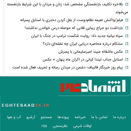
بالاخره تکلیف بازنشستگی مشخص شد؛ زنان و مردان با این شرایط بازنشسته
می‌شوند
فیلم/واکنش نعیمه نظام‌دوست از بغل کردن دختری با استایل پسرانه
بازداشت دو جراح زیبایی قلابی که حوصله درس خواندن نداشتند!
سپاه بیانیه جدید داد؛ روایت شکست ترامپ در جنگ با ایران
سنتکام درباره محاصره دریایی ایران چه نقشه‌ای دارد؟
عکس عاشقانه سپند امیرسلیمانی با پسرش
استایل جذاب لیندا کیانی در اکران ماه پنهان + عکس
پیام روز خبرنگار قالیباف؛ دشمن در میدان رسانه و تحریف فعال شده است
تورم به کدام خانوارها بیشتر فشار می‌آورد؟ شکاف ۱۵.۲ درصدی دهک‌ها
عکس/ خانه اعیان نشین در شمال تهران در دوران قاجار
طلا یا دلار یا بورس؛ سرمایه‌گذاران به دنبال امن‌ترین پناهگاه سرمایه‌اند
روش شارژ کردن گوشی بدون نیاز به پریز برق
بورس دوباره سبزپوش شد/ شاخص هم‌وزن به بازدهی ۶۱ درصدی رسید
خبر فوری از پرسپولیس؛ تکلیف بیفوما روشن شد
درباره ما
تماس با ما
خبرنامه
پیوندها
جستجو
آرشیو
آب و هوا
شورای عالی امنیت ملی کجاست؟ همه‌چیز درباره اتاق تصمیم‌گیری پرونده‌های
اوقات شرعی
نظرسنجی
rss
حساس