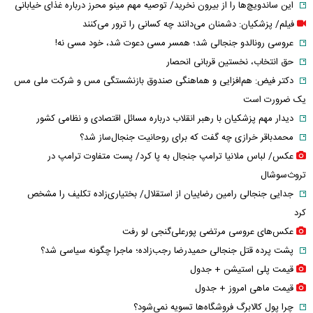
این ساندویچ‌ها را از بیرون نخرید/ توصیه مهم مینو محرز درباره غذای خیابانی
فیلم/ پزشکیان: دشمنان می‌دانند چه کسانی را ترور می‌کنند
عروسی رونالدو جنجالی شد؛ همسر مسی دعوت شد، خود مسی نه!
حق انتخاب، نخستین قربانی انحصار
دکتر فیض: هم‌افزایی و هماهنگی صندوق بازنشستگی مس و شرکت ملی مس
یک ضرورت است
دیدار مهم پزشکیان با رهبر انقلاب درباره مسائل اقتصادی و نظامی کشور
محمدباقر خرازی چه گفت که برای روحانیت جنجال‌ساز شد؟
عکس/ لباس ملانیا ترامپ جنجال به پا کرد/ پست متفاوت ترامپ در
تروث‌سوشال
جدایی جنجالی رامین رضاییان از استقلال/ بختیاری‌زاده تکلیف را مشخص
کرد
عکس‌های عروسی مرتضی پورعلی‌گنجی لو رفت
پشت پرده قتل جنجالی حمیدرضا رجب‌زاده؛ ماجرا چگونه سیاسی شد؟
قیمت پلی استیشن + جدول
قیمت ماهی امروز + جدول
چرا پول کالابرگ فروشگاه‌ها تسویه نمی‌شود؟