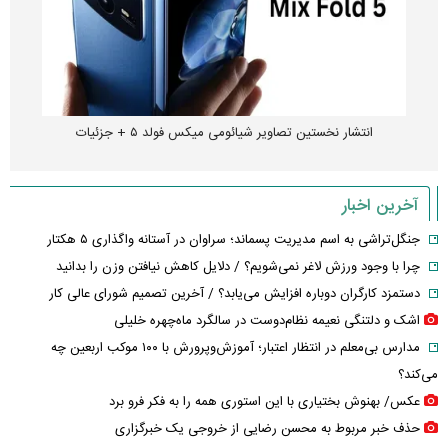
انتشار نخستین تصاویر شیائومی میکس فولد ۵ + جزئیات
آخرین اخبار
جنگل‌تراشی به اسم مدیریت پسماند؛ سراوان در آستانه واگذاری ۵ هکتار
چرا با وجود ورزش لاغر نمی‌شویم؟ / دلایل کاهش نیافتن وزن را بدانید
دستمزد کارگران دوباره افزایش می‌یابد؟ / آخرین تصمیم شورای عالی کار
اشک و دلتنگی نعیمه نظام‌دوست در سالگرد ماه‌چهره خلیلی
مدارس بی‌معلم در انتظار اعتبار؛ آموزش‌وپرورش با ۱۰۰ موکب اربعین چه
می‌کند؟
عکس/ بهنوش بختیاری با این استوری همه را به فکر فرو برد
حذف خبر مربوط به محسن رضایی از خروجی یک خبرگزاری