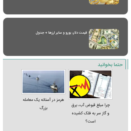
قیمت دلار، یورو و سایر ارز‌ها + جدول
حتما بخوانید
هرمز در آستانه یک معامله
چرا مبلغ قبوض آب، برق
بزرگ
و گاز سر به فلک کشیده
است؟