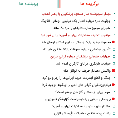
برگزیده ها
پربیننده ها
دیدار سرنوشت ساز مسعود پزشکیان با رهبر انقلاب
جزئیات تازه درباره اعتبار یک میلیون تومانی کالابرگ
ماجرای مرموز ساره نتانیاهو و مرد ۶۰ ساله
عراقچی تکلیف مذاکرات ایران و آمریکا را روشن کرد
محموله جدید بابک زنجانی به این استان ارسال شد
تأمین اجتماعی درباره معوقات بازنشستگان خبر داد
اظهارات جنجالی پزشکیان درباره گرانی بنزین
جزئیات بازنگری مزایای کارگران اعلام شد
واکنش معنادار ظریف به توافق مکه
جنگ و قطع اینترنت خرید ایرانی‌ها را زیر و رو کرد
فیلم/پزشکیان گرانی‌های اخیر را اینگونه توجیه کرد!
سهم ایران از نفت و گاز خزر چقدر است؟
بی‌محلی عراقچی به درخواست گزارشگر تلویزیون
هشدار ظریف درباره مذاکرات ایران و آمریکا
پشت پرده افتتاح مخفیانه باغ‌وحش انزلی