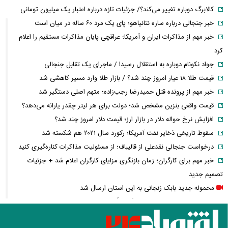
کالابرگ دوباره تغییر می‌کند؟/ جزئیات تازه درباره اعتبار یک میلیون تومانی
خبر جنجالی درباره ساره نتانیاهو؛ پای یک مرد ۶۰ ساله در میان است
خبر مهم از مذاکرات ایران و آمریکا؛ عراقچی پایان مذاکرات مستقیم را اعلام
کرد
جواد نکونام دوباره به استقلال رسید! / ماجرای یک تقابل جنجالی
قیمت طلا ۱۸ عیار امروز چند شد؟ / بازار طلا وارد مسیر کاهشی شد
خبر مهم از پرونده قتل حمیدرضا رجب‌زاده؛ متهم اصلی دستگیر شد
قیمت واقعی بنزین مشخص شد؛ دولت برای هر لیتر چقدر یارانه می‌دهد؟
افزایش نرخ حواله دلار در بازار ارز؛ قیمت دلار امروز چند شد؟
سقوط تاریخی ذخایر نفت آمریکا؛ رکورد سال ۲۰۲۱ هم شکسته شد
درخواست جنجالی نقدعلی از قالیباف؛ از مسئولیت مذاکرات کناره‌گیری کنید
خبر مهم برای کارگران؛ زمان بازنگری مزایای کارگران اعلام شد + جزئیات
تصمیم جدید
محموله جدید بابک زنجانی به این استان ارسال شد
زمان پرداخت معوقات بازنشستگان تأمین اجتماعی؛ معوقات فروردین و
اردیبهشت چه زمانی واریز می‌شود؟