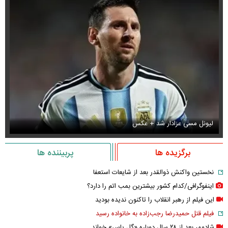
لیونل مسی عزادار شد + عکس
جو
برگزیده ها
پربیننده ها
نخستین واکنش ذوالقدر بعد از شایعات استعفا
اینفوگرافی/کدام کشور بیشترین بمب اتم را دارد؟
این فیلم از رهبر انقلاب را تاکنون ندیده بودید
فیلم قتل حمیدرضا رجب‌زاده به خانواده رسید
شادمهر بعد از ۲۸ سال دوباره «گل یاس» خواند