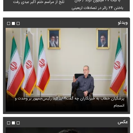
با ثبت ۶۷ میلیون تردد / جان
تلخ از مراسم ختم اکبر عبدی رفت
باختن ۲۴ زائر در تصادفات اربعینی
ویدئو
پزشکیان خطاب به خبرنگاران چه گفت؟ /تأکید رئیس‌جمهور بر وحدت و
انسجام
ای
عکس