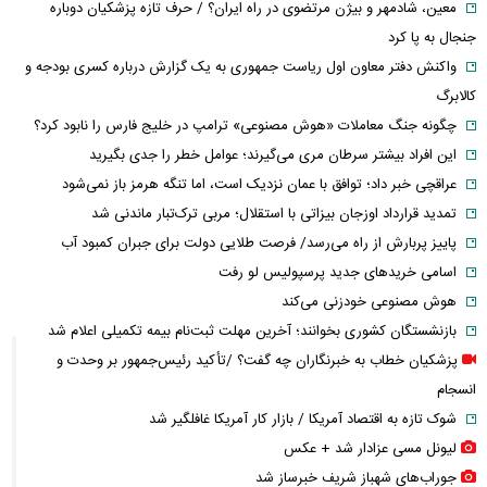
معین، شادمهر و بیژن مرتضوی در راه ایران؟ / حرف تازه پزشکیان دوباره
جنجال به پا کرد
واکنش دفتر معاون اول ریاست جمهوری به یک گزارش درباره کسری بودجه و
کالابرگ
چگونه جنگ معاملات «هوش مصنوعی» ترامپ در خلیج فارس را نابود کرد؟
این افراد بیشتر سرطان مری می‌گیرند؛ عوامل خطر را جدی بگیرید
عراقچی خبر داد؛ توافق با عمان نزدیک است، اما تنگه هرمز باز نمی‌شود
تمدید قرارداد اوزجان بیزاتی با استقلال؛ مربی ترک‌تبار ماندنی شد
پاییز پربارش از راه می‌رسد/ فرصت طلایی دولت برای جبران کمبود آب
اسامی خریدهای جدید پرسپولیس لو رفت
هوش مصنوعی خودزنی می‌کند
بازنشستگان کشوری بخوانند؛ آخرین مهلت ثبت‌نام بیمه تکمیلی اعلام شد
پزشکیان خطاب به خبرنگاران چه گفت؟ /تأکید رئیس‌جمهور بر وحدت و
انسجام
شوک تازه به اقتصاد آمریکا / بازار کار آمریکا غافلگیر شد
لیونل مسی عزادار شد + عکس
جوراب‌های شهباز شریف خبرساز شد