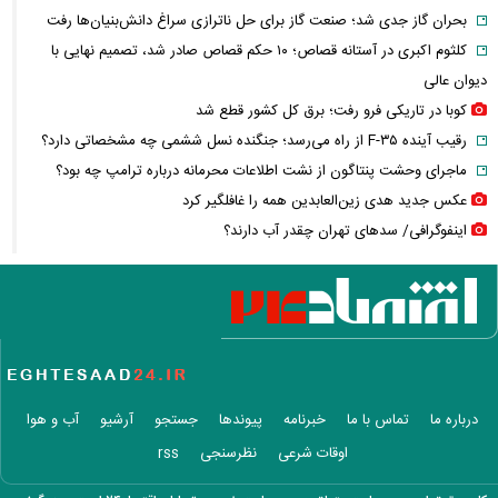
بحران گاز جدی شد؛ صنعت گاز برای حل ناترازی سراغ دانش‌بنیان‌ها رفت
کلثوم اکبری در آستانه قصاص؛ ۱۰ حکم قصاص صادر شد، تصمیم نهایی با
دیوان عالی
کوبا در تاریکی فرو رفت؛ برق کل کشور قطع شد
رقیب آینده F-۳۵ از راه می‌رسد؛ جنگنده نسل ششمی چه مشخصاتی دارد؟
ماجرای وحشت پنتاگون از نشت اطلاعات محرمانه درباره ترامپ چه بود؟
عکس جدید هدی زین‌العابدین همه را غافلگیر کرد
اینفوگرافی/ سدهای تهران چقدر آب دارند؟
این فیلم از رهبر انقلاب را تاکنون ندیده بودید / انتشار برای نخستین بار
قیمت واقعی مرغ لو رفت/ مرغ ارزان‌تر از هزینه تولید فروخته می‌شود!
عکس گوگوش در ۱۲ سالگی در کنار پدرش صابر آتشین
کالابرگ مرداد چه زمانی شارژ می‌شود؟ / تغییر زمان واریز اعتبار برخی
خانوارها به شهریور
واکنش جنجالی زیدآبادی به اظهارات محمدباقر خرازی درباره بی‌حجابی
درباره ما
تماس با ما
خبرنامه
پیوندها
جستجو
آرشیو
آب و هوا
قیمت ساعت اپل، سامسونگ و شیائومی + جدول
اوقات شرعی
نظرسنجی
rss
قیمت گوشت گوسفند، گوساله و مرغ امروز