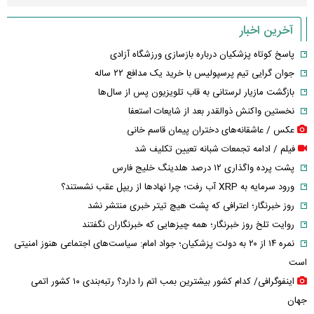
آخرین اخبار
پاسخ کوتاه پزشکیان درباره بازسازی ورزشگاه آزادی
جوان گرایی تیم پرسپولیس با خرید یک مدافع ۲۲ ساله
بازگشت مازیار لرستانی به قاب تلویزیون پس از سال‌ها
نخستین واکنش ذوالقدر بعد از شایعات استعفا
عکس / عاشقانه‌های دختران پیمان قاسم خانی
فیلم / ادامه تجمعات شبانه تعیین تکلیف شد
پشت پرده واگذاری ۱۲ درصد هلدینگ خلیج فارس
ورود سرمایه به XRP آب رفت؛ چرا نهادها از ریپل عقب نشستند؟
روز خبرنگار؛ اعترافی که پشت هیچ تیتر خبری منتشر نشد
روایت تلخ روز خبرنگار؛ همه چیزهایی که خبرنگاران نگفتند
نمره ۱۴ از ۲۰ به دولت پزشکیان؛ جواد امام: سیاست‌های اجتماعی هنوز امنیتی
است
اینفوگرافی/ کدام کشور بیشترین بمب اتم را دارد؟ رتبه‌بندی ۱۰ کشور اتمی
جهان