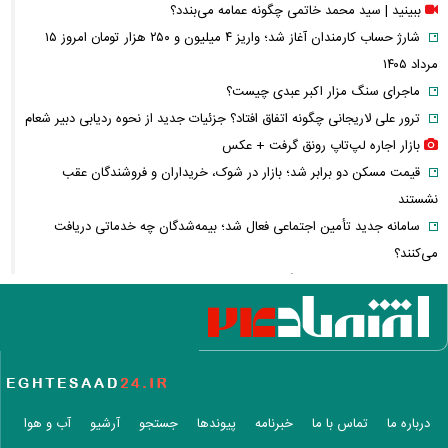
ببینید | سید محمد خاتمی چگونه عمامه می‌بندد؟
شارژ حساب کارمندان آغاز شد؛ واریز ۴ میلیون و ۲۵۰ هزار تومان امروز ۱۵
مرداد ۱۴۰۵
ماجرای سنگ مزار اکبر عبدی چیست؟
ترور علی لاریجانی چگونه اتفاق افتاد؟ جزئیات جدید از نحوه ردیابی دبیر شعام
بازار اجاره لپ‌تاپ رونق گرفت + عکس
قیمت مسکن دو برابر شد؛ بازار در شوک، خریداران و فروشندگان عقب
نشستند
سامانه جدید تأمین اجتماعی فعال شد؛ بیمه‌شدگان چه خدماتی دریافت
می‌کنند؟
اولین تصاویر از حادثه بالگرد حامل ترامپ منتشر شد
احمد جنتی کیست؟ + زندگی، سوابق سیاسی و نقش دبیر ۱۰۰ ساله شورای
نگهبان
پوستر معنادار کانال رهبر انقلاب؛ پیام ویژه درباره «وحدت» چه بود؟
قیمت مرغ همه را غافلگیر کرد؛ نرخ فیله و سینه اعلام شد
معافیت سربازان فراری صحت دارد؟ + پاسخ رسمی فراجا به شایعه جدید
درباره ما
تماس با ما
خبرنامه
پیوندها
جستجو
آرشیو
آب و هوا
روایت صیادان جنوب از ناامنی در دریا؛ جاشوها چگونه با حملات و