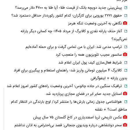
قرار داد
پیش‌بینی جدید دویچه‌ بانک از قیمت طلا؛ آیا طلا به ۴۷۰۰ دلار می‌رسد؟
حقوق ۲۷۷۱ یورویی برای کارگران؛ کدام کشور رکورددار حداقل دستمزد شد؟
نگاهی به آخرین وضعیت تنگه هرمز
آغاز حذف یارانه نقدی و کالابرگ از مرداد ۱۴۰۵؛ چه کسانی دیگر یارانه
نمی‌گیرند؟
ترامپ مدعی شد: ایران با من تماس گرفت و برای حمله آماده‌ایم
سانسور عجیب تلویزیون همه را متعجب کرد
شرایط فعال‌سازی کیف پول ایران اعلام شد
کالابرگ ۴ میلیون تومانی واریز شد؛ راهنمای استعلام و پیگیری برای افراد
بدون یارانه + اینفوگرافی
ترافیک سنگین در جاده چالوس؛ آخرین وضعیت راه‌های کشور امروز اعلام شد
استایل جدید صابر ابر در فضای مجازی پربازدید شد
هواشناسی جدول زمانی بارش‌ها را منتشر کرد/ اوج بارندگی در انتظار کدام
مناطق است؟ + نقشه
عکس تاریخی ثریا اسفندیاری در کاخ گلستان ۷۵ سال پیش
سحر دولتشاهی درباره ویدیوی جنجالی: قصد بی‌احترامی به اذان نداشتم