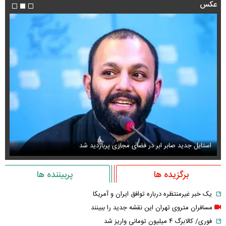
عکس
استایل جدید صابر ابر در فضای مجازی پربازدید شد
عک
برگزیده ها
پربیننده ها
یک خبر غیرمنتظره درباره توافق ایران و آمریکا
مسافران متروی تهران این نقشه جدید را ببینند
فوری/ کالابرگ ۴ میلیون تومانی واریز شد