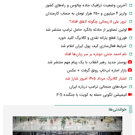
آخرین وضعیت ترافیک جاده چالوس و راه‌های کشور
واریز ۴ میلیون و ۲۵۰ هزار تومان به حساب کارمندان
ترور علی لاریجانی چگونه اتفاق افتاد؟
اولین تصاویر از حادثه بالگرد حامل ترامپ منتشر شد
فوری/ قطع یارانه نقدی و کالابرگ کلید خورد
شرایط فعال‌سازی کیف پول ایران اعلام شد
نام احمد جنتی دوباره بر سر زبان‌ها افتاد
پوستر جدید رهبر انقلاب با یک پیام مهم منتشر شد
بازار اجاره لپ‌تاپ رونق گرفت + عکس
اعتبار کالابرگ مرداد ۱۴۰۵ امروز شارژ شد
حرف‌های جنجالی ترامپ درباره ایران
انیمیشن لگویی حمله به کویت با جنگنده F-5
خواندنی‌ها