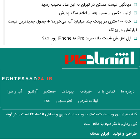
میانگین قیمت مسکن در تهران به این عدد عجیب رسید
اولین عکس از مسی بعد از اعلام مرگ پدرش
خانه ۱۰۰ متری در پونک چند میلیارد آب می‌خورد؟ + جدول جدیدترین قیمت
آپارتمان در پونک
اپل افزایش قیمت داد؛ خرید iPhone ۱۸ Pro رویا شد؟
معتادان متجاهر دوباره به خیابان‌های تهران برمی‌گردند؟/ پشت پرده
رهاسازی چیست؟
هشدار درباره تله گرانی؛ آیا ایران وارد عصر ابرتورم شده است؟
فیلم/ دماوند در چله تابستان سفیدپوش شد!
قتل دردناک قهرمان MMA در اتوبان همت
هشدار ظریف درباره مذاکرات ایران و آمریکا؛ چرا اروپا را نمی‌توان حذف کرد؟
درباره ما
تماس با ما
خبرنامه
پیوندها
جستجو
آرشیو
آب و هوا
پیمان مکه و معادلات جدید منطقه؛ جنگ ایران چگونه معماری امنیتی
اوقات شرعی
نظرسنجی
rss
خاورمیانه را تغییر می‌دهد؟
سهم ایران از نفت و گاز خزر چقدر است؟/ ماجرای کنوانسیونی که جنجال به پا
کلیه حقوق این وب سایت متعلق به وب سایت خبری و تحلیلی اقتصاد۲۴ است و هر گونه
کرد
کپی برداری با ذکر منبع بلا مانع است.
گواهینامه موتور برای زنان از چه زمانی صادر می‌شود؟ + آخرین خبر و جزئیات
طراحی و تولید :
ایران سامانه
فیلم/بهاره رهنما راز ماندگاری هدیه تهرانی را لو داد