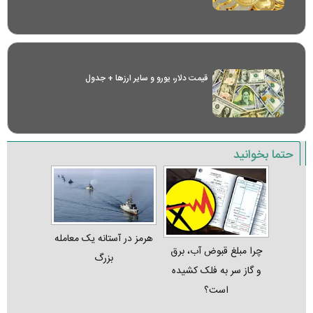
قیمت دلار، یورو و سایر ارز‌ها + جدول
حتما بخوانید
هرمز در آستانه یک معامله
چرا مبلغ قبوض آب، برق
بزرگ
و گاز سر به فلک کشیده
است؟