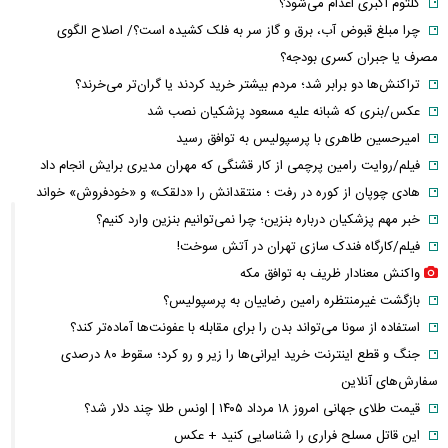
کلثوم اکبری اعدام می‌شود؟
چرا مبلغ قبوض آب، برق و گاز سر به فلک کشیده است؟/ اصلاح الگوی
مصرف یا جبران کسری بودجه؟
تراکنش‌ها دو برابر شد؛ مردم بیشتر خرید کردند یا گران‌تر می‌خرند؟
عکس/بنری که شبانه علیه مسعود پزشکیان نصب شد
امیرحسین طاهری با پرسپولیس به توافق رسید
فیلم/روایت رامین پرچمی از کار قشنگی که مهران مدیری برایش انجام داد
هادی چوپان از کوره در رفت ؛ منتقدانش را «دلقک» و «خودفروش» خواند
خبر مهم پزشکیان درباره بنزین؛ چرا نمی‌توانیم بنزین وارد کنیم؟
فیلم/کارگاه فندک سازی تهران در آتش سوخت!
واکنش معنادار ظریف به توافق مکه
بازگشت غیرمنتظره رامین رضاییان به پرسپولیس؟
استفاده از سونا می‌تواند بدن را برای مقابله با عفونت‌ها آماده‌تر کند؟
جنگ و قطع اینترنت خرید ایرانی‌ها را زیر و رو کرد؛ سقوط ۸۰ درصدی
سفارش‌های آنلاین
قیمت طلای جهانی امروز ۱۸ مرداد ۱۴۰۵ | اونس طلا چند دلار شد؟
این قاتل مسلح فراری را شناسایی کنید + عکس