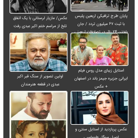
پایان طرح ترافیکی اربعین پلیس
عکس/ مازیار لرستانی با یک اتفاق
با ثبت ۶۷ میلیون تردد / جان
تلخ از مراسم ختم اکبر عبدی رفت
باختن ۲۴ زائر در تصادفات اربعینی
استایل زیبای مدل روس فیلم
اولین تصویر از سنگ قبر اکبر
ایرانی جزیره جیمز باند در اصفهان
عبدی در قطعه هنرمندان
+ عکس
عکس پربازدید از استایل سنتی و
اصیل سوگل طهماسبی