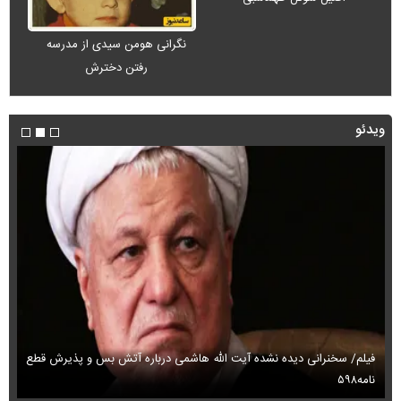
نگرانی هومن سیدی از مدرسه
رفتن دخترش
ویدئو
فیلم/ سخنرانی دیده نشده آیت الله هاشمی درباره آتش بس و پذیرش قطع
فی
نامه۵۹۸
می