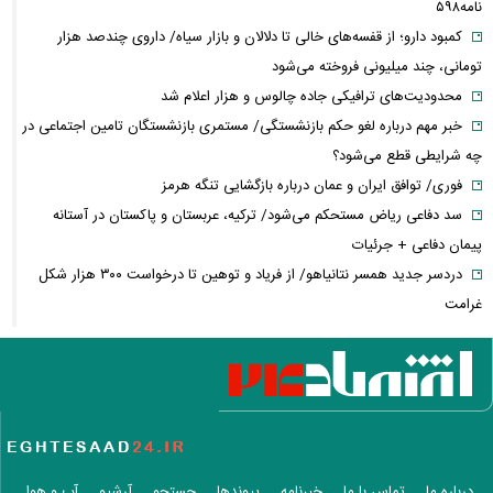
نامه۵۹۸
کمبود دارو؛ از قفسه‌های خالی تا دلالان و بازار سیاه/ داروی چندصد هزار
تومانی، چند میلیونی فروخته می‌شود
محدودیت‌های ترافیکی جاده چالوس و هزار اعلام شد
خبر مهم درباره لغو حکم بازنشستگی/ مستمری بازنشستگان تامین اجتماعی در
چه شرایطی قطع می‌شود؟
فوری/ توافق ایران و عمان درباره بازگشایی تنگه هرمز
سد دفاعی ریاض مستحکم می‌شود/ ترکیه، عربستان و پاکستان در آستانه
پیمان دفاعی + جرئیات
دردسر جدید همسر نتانیاهو/ از فریاد و توهین تا درخواست ۳۰۰ هزار شکل
غرامت
ترامپ:ذخایر تقریبا نامحدود داریم، اما برخی مهمات کم شده! / ونس یا روبیو
کدام گزینه محبوب ترامپ است؟
حزب قوات اللبنانیه؛ از همکاری با اسرائیل تا مخالفت با ایران / پرونده پیچیده
یک حزب مسیحی در بیروت
روایتی از ساختار تجارت غذایی / ایران با وجود خطر جنگ، چگونه امنیت
غذایی خود را تأمین می‌کند؟
درباره ما
تماس با ما
خبرنامه
پیوندها
جستجو
آرشیو
آب و هوا