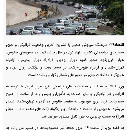
اقتصاد۲۴-
سرهنگ سیاوش محبی با تشریح آخرین وضعیت ترافیکی و جوی
محور‌های مواصلاتی کشور، اظهار کرد: در حال حاضر تردد در محور‌های چالوس،
هراز، فیروزکوه، محور قدیم تهران–بومهن، آزادراه تهران–پردیس، آزادراه
تهران–شمال و آزادراه قزوین–رشت در مسیر رفت و برگشت روان بوده و
هیچ‌گونه مداخلات جوی در محور‌های شمالی گزارش نشده است.
وی با اشاره به اعمال محدودیت‌های ترافیکی طی امروز افزود: با توجه به
افزایش بار ترافیکی و بنابر صلاحدید مأموران پلیس راه، از ساعت ۱۱ صبح
محدودیت تردد برای خودرو‌ها به مقصد چالوس در آزادراه تهران–شمال اعمال
می‌شود. همچنین از ساعت ۱۲، ابتدای پل زنگوله (انت‌های دهانه شمالی تونل
البرز) به سمت چالوس به طور کامل مسدود خواهد شد.
به گفته وی، از ساعت ۱۴ امروز جمعه نیز محدودیت‌ها در مسیر مرزن‌آباد به