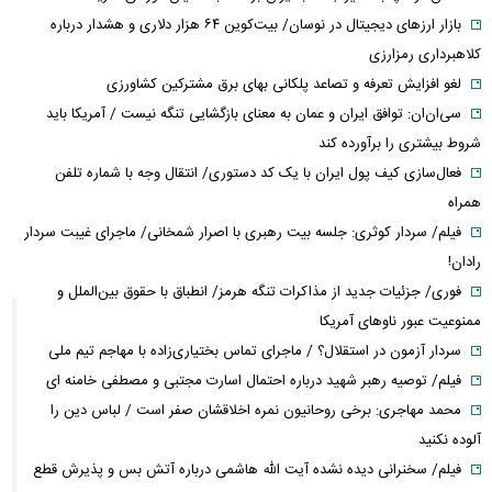
بازار ارزهای دیجیتال در نوسان/ بیت‌کوین ۶۴ هزار دلاری و هشدار درباره
کلاهبرداری رمزارزی
لغو افزایش تعرفه و تصاعد پلکانی بهای برق مشترکین کشاورزی
سی‌ان‌ان: توافق ایران و عمان به معنای بازگشایی تنگه نیست / آمریکا باید
شروط بیشتری را برآورده کند
فعال‌سازی کیف پول ایران با یک کد دستوری/ انتقال وجه با شماره تلفن
همراه
فیلم/ سردار کوثری: جلسه بیت رهبری با اصرار شمخانی/ ماجرای غیبت سردار
رادان!
فوری/ جزئیات جدید از مذاکرات تنگه هرمز/ انطباق با حقوق بین‌الملل و
ممنوعیت عبور ناوهای آمریکا
سردار آزمون در استقلال؟ / ماجرای تماس بختیاری‌زاده با مهاجم تیم ملی
فیلم/ توصیه رهبر شهید درباره احتمال اسارت مجتبی و مصطفی خامنه ای
محمد مهاجری: برخی روحانیون نمره اخلاقشان صفر است / لباس دین را
آلوده نکنید
فیلم/ سخنرانی دیده نشده آیت الله هاشمی درباره آتش بس و پذیرش قطع