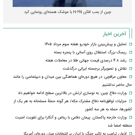
چین از بمب افکن H-۶N با موشک هسته‌ای رونمایی کرد
آخرین اخبار
تحلیل و پیش‌بینی بازار خودرو هفته سوم مرداد ۱۴۰۵
ریسک بزرگ استقلال روی آسانی با پنجره بسته
رشد ۴.۸ درصدی قیمت جهانی طلا در معاملات هفته
نقاش و تصویرگر برجسته ایرانی درگذشت
معاون عراقچی: در هیچ دوره‌ای هماهنگی بین میدان و دیپلماسی را مانند
حال حاضر نداشتیم
وزارت دفاع چین: به نوسازی ارتش در بالاترین سطح ادامه خواهیم داد
جزئیات توافق‌نامه دفاع مشترک مکه/ هر گونه حملهٔ مسلحانه به هر یک از
کشورها، حمله به هر سه کشور
وزارت خارجه پاکستان: پیمان دفاعی با ریاض و آنکارا برای تقویت امنیت
منطقه امضا شد
اذعان ترامپ به تاثیر جنگ با ایران بر انتخابات میان دوره‌ای آمریکا