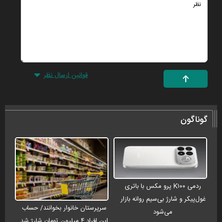
قوانین ارسال نظر
گوناگون
ردمی K۱۰۰ پرو مکس با باتری
غول‌پیکر و شارژ بی‌سیم روانه بازار
سرپرستان خانوار بخوانند/ حساب
می‌شود
این افراد ۴ میلیون تومان شارژ شد