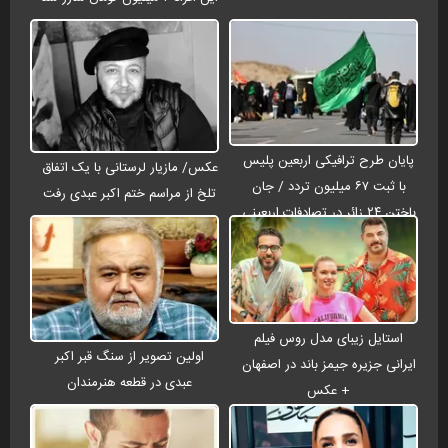
پایان طرح ترافیکی اربعین پلیس
عکس/ مازیار لرستانی با یک اتفاق
با ثبت ۶۷ میلیون تردد / جان
تلخ از مراسم ختم اکبر عبدی رفت
باختن ۲۴ زائر در تصادفات اربعینی
استایل زیبای مدل روس فیلم
اولین تصویر از سنگ قبر اکبر
ایرانی جزیره جیمز باند در اصفهان
عبدی در قطعه هنرمندان
+ عکس