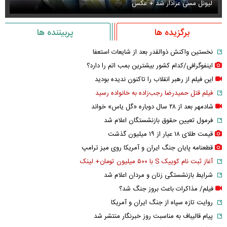
لیونل مسی عزادار شد + عکس
جو
برگزیده ها
پربیننده ها
نخستین واکنش ذوالقدر بعد از شایعات استعفا
اینفوگرافی/کدام کشور بیشترین بمب اتم را دارد؟
این فیلم از رهبر انقلاب را تاکنون ندیده بودید
فیلم قتل حمیدرضا رجب‌زاده به خانواده رسید
شادمهر بعد از ۲۸ سال دوباره «گل یاس» خواند
فرمول تعیین حقوق بازنشستگان اعلام شد
قیمت طلای ۱۸ عیار از ۱۹ میلیون گذشت
قطعنامه پایان جنگ ایران و آمریکا روی میز ترامپ
آغاز ثبت نام کوییک S با ۵۰۰ میلیون تومان+ لینک
شرایط بازنشستگی زنان و مردان اعلام شد
فیلم/ مذاکرات باعث بروز جنگ شد؟
روایت تازه سپاه از جنگ ایران و آمریکا
پیام قالیباف به مناسبت روز خبرنگار منتشر شد