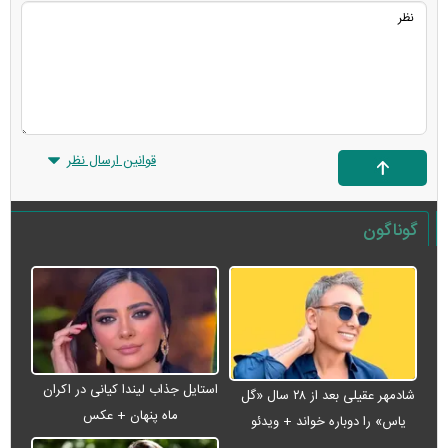
قوانین ارسال نظر
گوناگون
استایل جذاب لیندا کیانی در اکران
شادمهر عقیلی بعد از ۲۸ سال «گل
ماه پنهان + عکس
یاس» را دوباره خواند + ویدئو