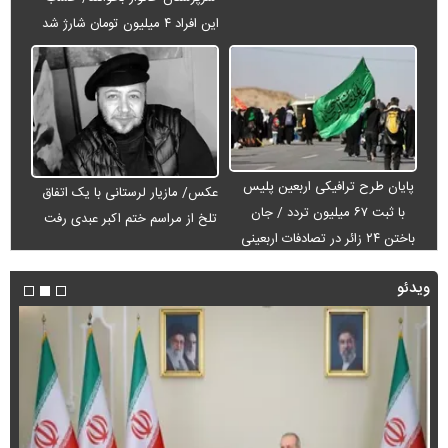
این افراد ۴ میلیون تومان شارژ شد
پایان طرح ترافیکی اربعین پلیس
عکس/ مازیار لرستانی با یک اتفاق
با ثبت ۶۷ میلیون تردد / جان
تلخ از مراسم ختم اکبر عبدی رفت
باختن ۲۴ زائر در تصادفات اربعینی
ویدئو