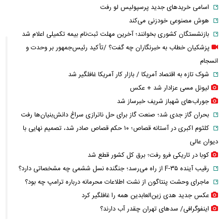
اسامی خریدهای جدید پرسپولیس لو رفت
هوش مصنوعی خودزنی می‌کند
بازنشستگان کشوری بخوانند؛ آخرین مهلت ثبت‌نام بیمه تکمیلی اعلام شد
پزشکیان خطاب به خبرنگاران چه گفت؟ /تأکید رئیس‌جمهور بر وحدت و
انسجام
شوک تازه به اقتصاد آمریکا / بازار کار آمریکا غافلگیر شد
لیونل مسی عزادار شد + عکس
جوراب‌های شهباز شریف خبرساز شد
بحران گاز جدی شد؛ صنعت گاز برای حل ناترازی سراغ دانش‌بنیان‌ها رفت
کلثوم اکبری در آستانه قصاص؛ ۱۰ حکم قصاص صادر شد، تصمیم نهایی با
دیوان عالی
کوبا در تاریکی فرو رفت؛ برق کل کشور قطع شد
رقیب آینده F-۳۵ از راه می‌رسد؛ جنگنده نسل ششمی چه مشخصاتی دارد؟
ماجرای وحشت پنتاگون از نشت اطلاعات محرمانه درباره ترامپ چه بود؟
عکس جدید هدی زین‌العابدین همه را غافلگیر کرد
اینفوگرافی/ سدهای تهران چقدر آب دارند؟
این فیلم از رهبر انقلاب را تاکنون ندیده بودید / انتشار برای نخستین بار