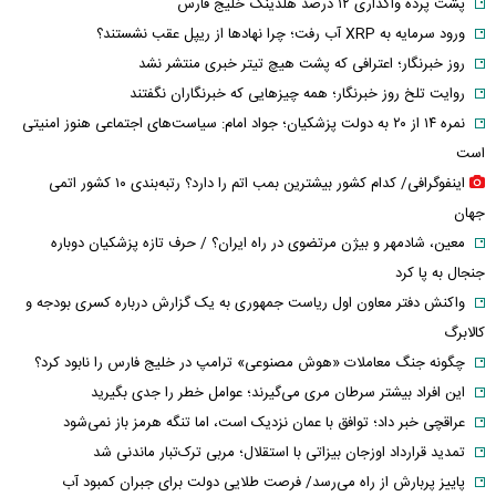
پشت پرده واگذاری ۱۲ درصد هلدینگ خلیج فارس
ورود سرمایه به XRP آب رفت؛ چرا نهادها از ریپل عقب نشستند؟
روز خبرنگار؛ اعترافی که پشت هیچ تیتر خبری منتشر نشد
روایت تلخ روز خبرنگار؛ همه چیزهایی که خبرنگاران نگفتند
نمره ۱۴ از ۲۰ به دولت پزشکیان؛ جواد امام: سیاست‌های اجتماعی هنوز امنیتی
است
اینفوگرافی/ کدام کشور بیشترین بمب اتم را دارد؟ رتبه‌بندی ۱۰ کشور اتمی
جهان
معین، شادمهر و بیژن مرتضوی در راه ایران؟ / حرف تازه پزشکیان دوباره
جنجال به پا کرد
واکنش دفتر معاون اول ریاست جمهوری به یک گزارش درباره کسری بودجه و
کالابرگ
چگونه جنگ معاملات «هوش مصنوعی» ترامپ در خلیج فارس را نابود کرد؟
این افراد بیشتر سرطان مری می‌گیرند؛ عوامل خطر را جدی بگیرید
عراقچی خبر داد؛ توافق با عمان نزدیک است، اما تنگه هرمز باز نمی‌شود
تمدید قرارداد اوزجان بیزاتی با استقلال؛ مربی ترک‌تبار ماندنی شد
پاییز پربارش از راه می‌رسد/ فرصت طلایی دولت برای جبران کمبود آب