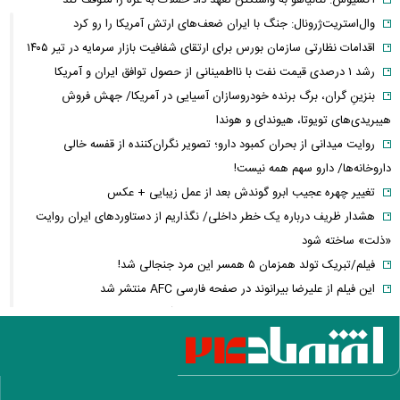
آکسیوس: نتانیاهو به واشنگتن تعهد داد حملات به غزه را متوقف کند
وال‌استریت‌ژرونال: جنگ با ایران ضعف‌های ارتش آمریکا را رو کرد
اقدامات نظارتی سازمان بورس برای ارتقای شفافیت بازار سرمایه در تیر ۱۴۰۵
رشد ۱ درصدی قیمت نفت با نااطمینانی از حصول توافق ایران و آمریکا
بنزینِ گران، برگ برنده خودروسازان آسیایی در آمریکا/ جهش فروش
هیبریدی‌های تویوتا، هیوندای و هوندا
روایت میدانی از بحران کمبود دارو؛ تصویر نگران‌کننده از قفسه خالی
داروخانه‌ها/ دارو سهم همه نیست!
تغییر چهره عجیب ابرو گوندش بعد از عمل زیبایی + عکس
هشدار ظریف درباره یک خطر داخلی/ نگذاریم از دستاوردهای ایران روایت
«ذلت» ساخته شود
فیلم/تبریک تولد همزمان ۵ همسر این مرد جنجالی شد!
این فیلم از علیرضا بیرانوند در صفحه فارسی AFC منتشر شد
فارن پالیسی: موضوع ایران در اختیار دولت آتی اسرائیل نیست/ اپوزیسیون،
این بار نتانیاهو را از پای در می‌آورند؟
آلت‌کوین‌ها در دوئل صعود و سقوط/ سولانا سبزپوش شد، شیبا و گرام زیر
فشار فروش