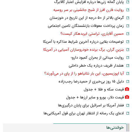
پایان گمانه زنی‌ها درباره افزایش اعتبار کالابرگ
روایت فارن افرز از شبح جانشینی بر سر روسیه
گرمای بالاتر از ۵۰ درجه از این تاریخ در خوزستان
زمان پرداخت معوقات بازنشستگان تامین اجتماعی
حسین آقایاری، تراستی ابربدهکار کیست؟
توضیحات بقایی درباره آخرین شرایط مذاکره با آمریکا
بنزینِ گران، برگ برنده خودروسازان آسیایی در آمریکا
روایت میدانی از بحران کمبود دارو؛
هشدار ظریف درباره یک خطر داخلی
آیا اپوزیسیون، این بار نتانیاهو را از پای در می‌آورند؟
دلیل ۱۵ روز بی‌خبری از حمیدرضا رجب‌زاده
قیمت سکه و طلا + جدول
قیمت دلار، یورو و سایر ارز‌ها + جدول
فشار آمریکا بر اسرائیل برای پایان درگیری‌ها
ادعای یک رسانه از انتظار تهران برای قول آمریکایی‌ها
خواندنی‌ها