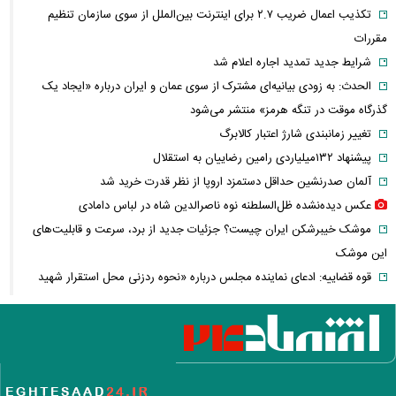
تکذیب اعمال ضریب ۲.۷ برای اینترنت بین‌الملل از سوی سازمان تنظیم
مقررات
شرایط جدید تمدید اجاره اعلام شد
الحدث: به زودی بیانیه‌ای مشترک از سوی عمان و ایران درباره «ایجاد یک
گذرگاه موقت در تنگه هرمز» منتشر می‌شود
تغییر زمانبندی‌ شارژ اعتبار کالابرگ
پیشنهاد ۱۳۲میلیاردی رامین رضاییان به استقلال
آلمان صدرنشین حداقل دستمزد اروپا از نظر قدرت خرید شد
عکس دیده‌نشده ظل‌السلطنه نوه ناصرالدین شاه در لباس دامادی
موشک خیبرشکن ایران چیست؟ جزئیات جدید از برد، سرعت و قابلیت‌های
این موشک
قوه قضاییه: ادعای نماینده مجلس درباره «نحوه ردزنی محل استقرار شهید
لاریجانی» صحت ندارد
قدرت‌نمایی تکاوران ارتش
شرط جدید بازنشستگی اعلام شد؛ چه کسانی باید بیشتر کار کنند؟
هجوم خودروسازان چینی به اروپا؛ آیا کارخانه‌های بحران‌زده نجات پیدا