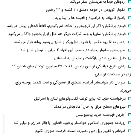
اردوغان فردا به عربستان سفر می‌کند
انفجار اتوبوس در حومه دمشق/ ۲ کشته و ۱۳ زخمی
پاسخ قالیباف به ترامپ/ واقعیت ها را بپذیرید
فیلم/ پزشکیان: اگر ارز ترجیحی را حذف نمی‌کردیم، قطعاً قحطی پیش می‌آمد
فیلم/ پزشکیان: سایپا و چند شرکت دیگر هم مثل ایران‌خودرو واگذار می‌کنیم
ردمی K۱۰۰ پرو مکس با باتری غول‌پیکر و شارژ بی‌سیم روانه بازار می‌شود
سرپرستان خانوار بخوانند/ حساب این افراد ۴ میلیون تومان شارژ شد
دلیل منتفی شدن بازگشت رضاییان به استقلال
پایان طرح ترافیکی اربعین پلیس با ثبت ۶۷ میلیون تردد / جان باختن ۲۴
زائر در تصادفات اربعینی
ملوانان ناو هواپیمابر آبراهام لینکلن از افسردگی و افت شدید روحیه رنج
می‌برند
درخواست حزب‌الله برای توقف گفت‌وگوهای لبنان با اسرائیل
نیروهای مسلح عراق به حال آماده‌باش درآمدند
آخرین فهرست خرید پرسپولیس
روزنامه جمهوری اسلامی خواستار برخورد قضایی با باقر خرازی و نیلی شد
ضرغامی: تغییر ریل عین بصیرت است، فرصت سوزی نکنیم