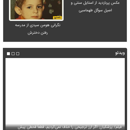
عکس پربازدید از استایل سنتی و
اصیل سوگل طهماسبی
نگرانی هومن سیدی از مدرسه
رفتن دخترش
ویدئو
فیلم/ پزشکیان: اگر ارز ترجیحی را حذف نمی‌کردیم، قطعاً قحطی پیش
فی