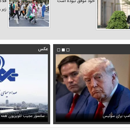
خود موفق نبوده است
فلاک
زیر 
عکس
فیلم/ توصیه رهبر شهید درباره اح
رامپ برای سوئیس
ظل‌السلطنه نوه ناصرالدین شاه در لباس دامادی
خامنه ای
سانسور عجیب تلویزیون همه 