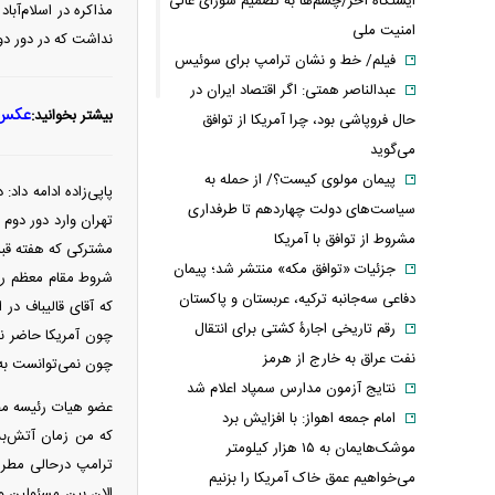
ایستگاه آخر/چشم‌ها به تصمیم شورای عالی
مذاکره در اسلام‌آبا
امنیت ملی
نداشت که در دور دوم
فیلم/ خط و نشان ترامپ برای سوئیس
عبدالناصر همتی: اگر اقتصاد ایران در
عکس/ 
بیشتر بخوانید:
حال فروپاشی بود، چرا آمریکا از توافق
می‌گوید
پیمان مولوی کیست؟/ از حمله به
سیاست‌های دولت چهاردهم تا طرفداری
تهران وارد دور دوم
مشروط از توافق با آمریکا
مشترکی که هفته قبل
جزئیات «توافق مکه» منتشر شد؛ پیمان
شروط مقام معظم رهب
دفاعی سه‌جانبه ترکیه، عربستان و پاکستان
که آقای قالیباف در
رقم تاریخی اجارۀ کشتی برای انتقال
چون آمریکا حاضر نب
نفت عراق به خارج از هرمز
چون نمی‌توانست به 
نتایج آزمون مدارس سمپاد اعلام شد
عضو هیات رئیسه مجل
امام‌ جمعه اهواز: با افزایش برد
که من زمان آتش‌بس
موشک‌هایمان به ۱۵ هزار کیلومتر
می‌خواهیم عمق خاک آمریکا را بزنیم
الان بین مسئولین و