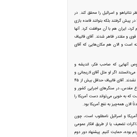
ر نتانیاهو و اسرائیل را محقق کند. در
در پیش گرفتند بلکه بتوانند قاعده بازی
نگ خارج شوند، اما باز هم نتوانستند. ترامپ آتش‌بس ۱۴ روزه را اعلام کرد، ایران هم با آن موافقت کرد. آنها
 قوی و مقتدر ظاهر شدند. آقای قالیباف
فته است و الان هم مکان‌هایی که آقای
خصوص آنهایی که صاحب فکر، اندیشه و
ی‌دانستند اگر او مثل آقای لاریجانی و
دیگران ترور نشود حتماً امتیازی که آمریکایی‌ها درنظر دارند را نخواهد داد. دو بار او را ترور کردند، اما موفق نشدند. آقای قالیباف حداقل بیش از ۴۵
نقلاب برای این کشور زحمت کشیده است؛ در جبهه حق علیه باطل در ۸ سال دفاع مقدس، در سنگر‌های اجرایی کشور و
 که به خوبی می‌تواند دست آمریکا را
اً الان همه‌چیز به نفع آمریکا بود.
مریکا و اسرائیل نامطلوب است، چون
مذاکرات تضعیف یا از طریق افکار عمومی
ردم بوده، حمایت کنیم. پیشنهاد دور دوم