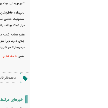
تئوری‌پردازی بود، بو
را غافلگیر کرد
پارادوکس گرانی و تورم در شمال ایران/
هزینه‌های زندگی ۲ برابری
مسئولیت خاصی نداشت
تحلیل و پیش‌بینی بازار خودرو هفته
قرار گرفته بودند، پ
سوم مرداد ۱۴۰۵
عضو هیات رئیسه مجل
ریسک بزرگ استقلال روی آسانی با
جدی دارد، زیرا نتو
پنجره بسته
برخوردارند در شرایط
رشد ۴.۸ درصدی قیمت جهانی طلا در
منبع:
اقتصاد آنلاین
معاملات هفته
نقاش و تصویرگر برجسته ایرانی
درگذشت
معاون عراقچی: در هیچ دوره‌ای
محمدباقر قالی
هماهنگی بین میدان و دیپلماسی را مانند
حال حاضر نداشتیم
وزارت دفاع چین: به نوسازی ارتش در
خبرهای مرتبط
بالاترین سطح ادامه خواهیم داد