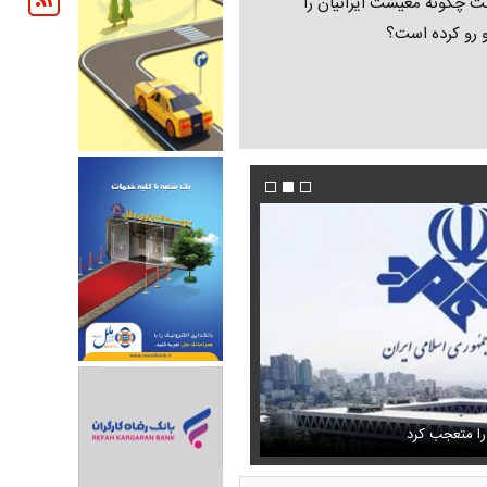
ت چگونه معیشت ایرانیان را
و رو کرده است؟
تمال اسارت مجتبی و مصطفی
فیلم/پزشکیان:از قالیباف خواهش کردیم که رئیس ت
را متعجب کرد
شود
استایل جدید صابر ابر در فضای مجازی پرباز