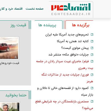
صفحه نخست
اقتصاد خرد و کلان
برگزیده ها
پربیننده ها
قیمت روز
تحریم‌های جدید آمریکا علیه ایران
کنایه تند همتی به آمریکا
پیمان مولوی کیست؟
جزئیات «توافق مکه» منتشر شد
فیلم/ ماجرای غیبت سردار رادان در جلسه
قیمت خودرو‌های
بیت رهبری
فوری/ جزئیات جدید از مذاکرات تنگه
هرمز
کمبود دارو؛ از قفسه‌های خالی تا دلالان و
حتما بخوانید
بازار سیاه
مستمری بازنشستگان در چه شرایطی قطع
می‌شود؟