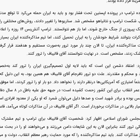
یکا قرار داده بودند.
ده ترامپ در پرونده اپستین تحت فشار بود و باید به ایران حمله می‌کرد تا توقع مدنظ
ت اول، شکست ترامپ و نتانیاهو مشخص شد. سناریو‌ها را تغییر دادند، روش‌های مختلفی را 
را عوض کنند تا با یک پیروزی از ج
رات بتوانند شرایط خودشان را به ایران تحمیل کنند، اما تیم مذاکره‌کننده ایران بسیار
 مذاکره‌کننده ایران، تا الان چند بار مورد ترور به‌صورت مستقیم و هدفمند قرار گر
وشک زدند، مشخص است. در نهایت نتوانستند آقای قالیباف را ترور کنند.
رد: اعتقاد دشمن این است که باید لایه اول تصمیم‌گیری ایران را ترور کند به‌
 محکم و مقتدرند. علت دو ترور نافرجام آقای قالیباف هم همین بود، به این دلیل که م
سال یعنی به اندازه عمر ا
وده و برادر شهید است و صد‌ها دلیل می‌توان شمرد که او یکی از معدود افرادی است
سیار بالایی در مذاکرات برخوردار است. اگر آقای قالیباف در آن مذاکرات کوتاه می‌آمد، قاعدت
لس شورای اسلامی اظهار کرد: شخصیت آقای قالیباف برای ترامپ و تیم مشترک آ
یکی ترور کنند بنابراین الان به این شایعات دامن می‌زنند و می‌خواهند او را در بحث 
 از مذاکرات کنند. باید تیم مذاکره‌کننده را که مورد حمایت رهبر معظم انقلاب، دولت و م