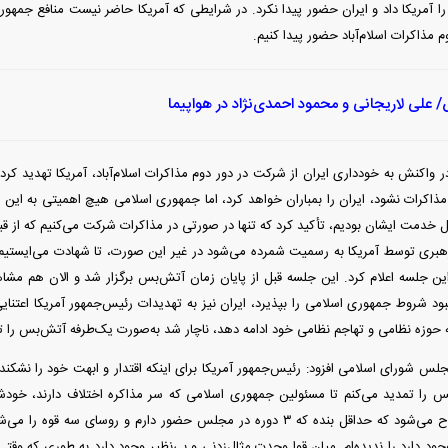
د را آمریکا داد و ایران حضور پیدا نکرد. در شرایطی که آمریکا حاضر نیست منافع جمه
 مذاکرات اسلام‌آباد حضور پیدا کنیم.
علی لاریجانی و محمود احمدی‌نژاد در هواپیما
 مذاکرات نشود، ایران را بمباران خواهد کرد، اما جمهوری اسلامی هیچ اهمیتی به این 
 خدمت ایشان بودیم، تأکید کرد که تنها در صورتی در مذاکرات شرکت می‌کنیم که از قبل
ری توسط آمریکا به رسمیت شمرده می‌شود در غیر این صورت، تا شهادت می‌ایستیم و 
 این جلسه اعلام کرد. این جلسه قبل از پایان زمان آتش‌بس برگزار شد و الان هم مش
ود شروط جمهوری اسلامی را بپذیرد، ایران نیز به تهدیدات رئیس‌جمهور آمریکا اعتنایی
حوزه نظامی و تهاجم نظامی خود ادامه دهد، ناچار شد به‌صورت یک‌طرفه آتش‌بس را ت
س شورای اسلامی افزود: رئیس‌جمهور آمریکا برای اینکه اقتدار و ابهت خود را نشکند
 را تمدید می‌کنم تا مسئولین جمهوری اسلامی که سر مذاکره اختلاف دارند، خودشان
ترامپ درحالی مطرح می‌شود که حداقل بنده که ۳ دوره در مجلس حضور دارم و روس
جود دارد را ندیده‌ام. میان قوا وحدت مثال‌زدنی و بی‌نظیر وجود دارد به طوری که وق