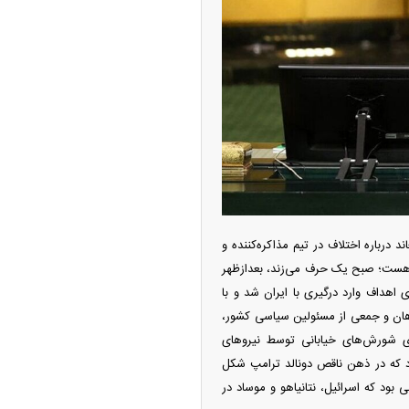
ه آزاد تهران؛ مناظره
ا تحت تأثیر قرار داد
 درباره اختلاف در تیم مذاکره‌کننده و
م هست؛ صبح یک حرف می‌زند، بعدازظهر
هداف وارد درگیری با ایران شد و با
چین از بمب افکن H-۶N با موشک هسته‌ای
هبر معظم انقلاب، فرماندهان و جمعی از مسئولین سیاسی کشور،
ی کرد
ی شورش‌های خیابانی توسط نیرو‌های
بود که در ذهن ناقص دونالد ترامپ شکل
 بود که اسرائیل، نتانیاهو و موساد در