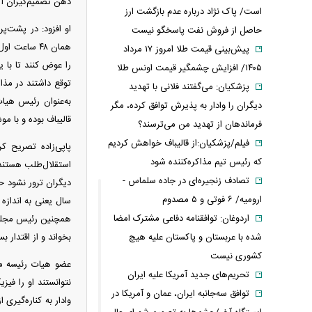
ذهن تصمیم‌گیران آمر
است/ پاک نژاد درباره عدم بازگشت ارز
او افزود: در پشت‌پر
حاصل از فروش نفت پاسخگو نیست
همان ۴۸ ساع
پیش‌بینی قیمت طلا امروز ۱۷ مرداد
۱۴۰۵/ افزایش چشمگیر قیمت اونس طلا
توقع داشتند در مذاک
پزشکیان: می‌گفتند فلانی با تهدید
به‌عنوان رئیس هیات
دیگران را وادار به پذیرش توافق کرده، مگر
قالیباف بوده و با م
فرماندهان از تهدید من می‌ترسند؟
فیلم/پزشکیان:از قالیباف خواهش کردیم
پاپی‌زاده تصریح ک
که رئیس تیم مذاکره‌کننده شود
استقلال‌طلب هستند و
تصادف زنجیره‌ای در جاده سلماس -
ارومیه/ ۶ فوتی و ۵ مصدوم
اردوغان: توافقنامه دفاعی مشترک امضا
همچنین رئیس مجلس ب
شده با عربستان و پاکستان علیه هیچ
بخواند و از اقتدار ب
کشوری نیست
عضو هیات رئیسه مج
تحریم‌های جدید آمریکا علیه ایران
نتوانستند او را فیز
توافق سه‌جانبه ایران، عمان و آمریکا در
وادار به کناره‌گیری