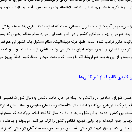
، راه یکی، همه برای ایران عزیز»، بلافاصله رئیس مجلس تأیید و بازنشر کرد، 
پاپی‌زاده اظهار کرد: رئیس‌جمهور آمر
 بعد هم توان رزم و موشکی کشور و در رأس همه این موارد مقام معظم رهبری که بسی
انیت مکرر ترامپ شده است. طبق عرف دیپلماتیک، مقام مسئول یک کشور آن هم نفر ا
 ترامپ الفاظی را درباره مردم ایران به کار می‌برد که ناشی از عصبانیت بوده و شا
 بوده و از این به بعد هم ان‌شاءالله تا زمانی که وحدت خود را حفظ کنیم، قطعاً پیروز م
 کلیدی قالیباف از آمریکایی‌ها
س شورای اسلامی در واکنش به اینکه در حال حاضر دشمن به‌دنبال ترور شخصیتی افر
اف را چگونه ارزیابی می‌کنید؟ ادامه داد: متأسفانه رسانه‌های خارجی و معاند مثل اینت
ناروایی به برخی از مسئولین کشور زده‌اند. برای مثال بار‌ها در ۱۰–۲۰ س
نچنانی جمع کرده‌اند و با اولین تهدید نظامی کشور را ترک می‌کنند، می‌روند و پناهنده م
و جفایی که در حق شهید لاریجانی شد. من در مجلس، خدمت آقای لاریجانی که از نخ