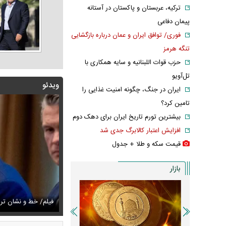
ترکیه، عربستان و پاکستان در آستانه
پیمان دفاعی
فوری/ توافق ایران و عمان درباره بازگشایی
تنگه هرمز
حزب قوات اللبنانیه و سایه همکاری با
تل‌آویو
ویدئو
ایران در جنگ، چگونه امنیت غذایی را
تامین کرد؟
بیشترین تورم تاریخ ایران برای دهک دوم
افزایش اعتبار کالابرگ جدی شد
قیمت سکه و طلا + جدول
بازار
زشکیان:از قالیباف خواهش کردیم که رئیس تیم مذاکره‌کننده
تایل جدید صابر ابر در فضای مجازی پربازدید شد
فیلم/ خط و نشان ت
عکس دیده‌نشده 