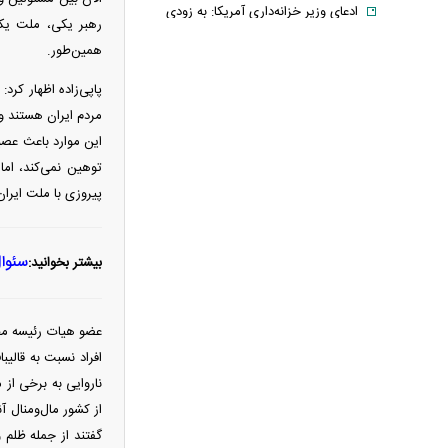
ادعای وزیر خزانه‌داری آمریکا: به زودی
رهبر یکی، ملت یکی
شاهد توافق با ایران خواهیم بود
همین‌طور.
حمله ۶ قلاده سگ به کودک ۹ ساله در
سنندج
مردم ایران هستند و
رسانه اماراتی: دور هفتم مذاکرات لبنان
این موارد باعث عصب
و اسرائیل؛ بدون توافق، بدون عقب‌نشینی
توهین نمی‌کند، اما
یک لایحه، هزار سؤال؛ سهم ایران از خزر
پیروزی با ملت ایران
واقعاً در خطر است؟
با وجود جنگ و تحریم می‌توان شرایط
اقتصادی را بهبود بخشید
سئوال
بیشتر بخوانید:
خبر مهم برای بازنشستگان/ شرط جدید
بازنشستگی اعلام شد
عضو هیات رئیسه مجل
قیمت انواع لپ تاپ ام اس آی MSI +
افراد نسبت به قالیب
جدول
فیلم/ ترامپ: در نظرسنجی‌های اقتصادی
از کشور مال‌ومنال آ
باید بیش از ۱۰۰ درصد رأی داشته باشم
گفتند از جمله ظلم 
آتلانتیک: تاب‌آوری ایران دولت ترامپ