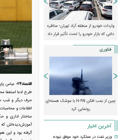
وپا؛ آیا
واردات خودرو از منطقه آزاد تهران؛ مناظره
قیمت خودرو وارد فاز ج
دا می‌کنند؟
داغی که بازار خودرو را تحت تأثیر قرار داد
واکنش بازار به تحولات
فناوری
اقتصاد۲۴-
عباس پاپی
طرح ادعا استعفا مح
حرف دیگر و شب هم 
رونمایی از پوکو M ۸ پاور با باتری ۸۰۰۰
چین از بمب افکن H-۶N با موشک هسته‌ای
پهپاد رهگیر یا موشک پدا
رونمایی کرد
کدامیک بیشتر
ساختار اداری و حک
آموزش‌دیده‌اش که ا
آخرین اخبار
گرفته بود و این هم 
وزیر نفت در عملکرد خود موفق نبوده