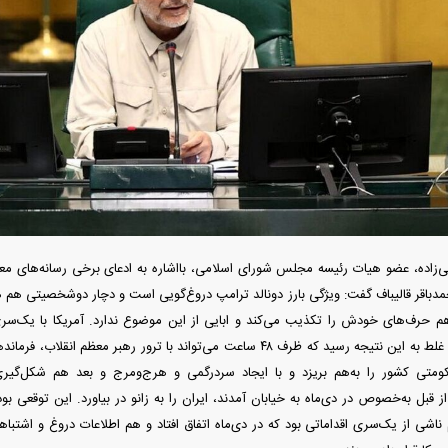
دید شد/ اولین
هجوم خودروسازان چینی به اروپا؛ آیا
واردات خودرو از منطق
 سیاسی + جدول
کارخانه‌های بحران‌زده نجات پیدا می‌کنند؟
داغی که بازار خودرو ر
‌زاده، عضو هیات رئیسه مجلس شورای اسلامی، بااشاره به ادعای برخی رسانه‌های معاند
مدباقر قالیباف گفت: ویژگی بارز دونالد ترامپ دروغ‌گویی است و دچار دوشخصیتی ه
حرف‌های خودش را تکذیب می‌کند و ابایی از این موضوع ندارد. آمریکا با یک‌سری ا
فند؛ قدرت تهدید
رونمایی از پوکو M ۸ پاور با باتری ۸۰۰۰
اطلاعات و محاسبات غلط به این نتیجه رسید که ظرف ۴۸ ساعت می‌تواند با ترور ر
 است؟
میلی‌آمپرساعتی
رونمای
ومتی کشور را به‌هم بریزد و با ایجاد سردرگمی و هرج‌ومرج و بعد هم شکل‌گیر
ز قبل به‌خصوص در دی‌ماه به خیابان آمدند، ایران را به زانو در بیاورد. این توقعی 
ناشی از یک‌سری اقداماتی بود که در دی‌ماه اتفاق افتاد و هم اطلاعات دروغ و اشتباهی