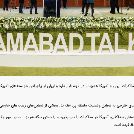
دید شد/ اولین
هجوم خودروسازان چینی به اروپا؛ آیا
واردات خودرو از منطق
 سیاسی + جدول
کارخانه‌های بحران‌زده نجات پیدا می‌کنند؟
داغی که بازار خودرو ر
ذاکرات ایران و آمریکا همچنان در ابهام قرار دارد و ایران از پذیرفتن خواسته‌های آمریک
های خارجی به تحلیل وضعیت منطقه پرداخته‌اند. بخشی از تحلیل‌های رسانه‌های خارجی ر
فند؛ قدرت تهدید
رونمایی از پوکو M ۸ پاور با باتری ۸۰۰۰
ته‌های حداکثری آمریکا در مذاکرات را نمی‌پذیرد و با بستن تنگه هرمز ـ مسیر عبور ی
 است؟
میلی‌آمپرساعتی
رونمای
فظ کرده است.