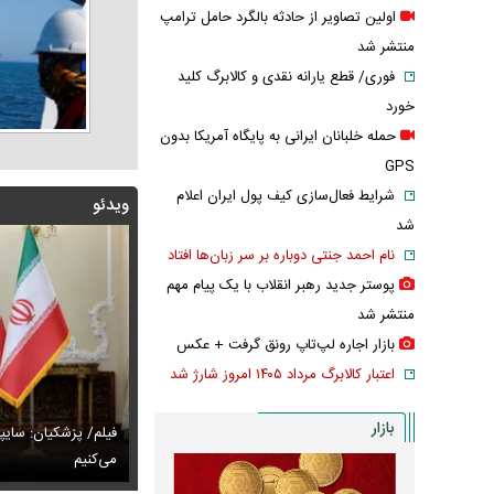
اولین تصاویر از حادثه بالگرد حامل ترامپ
منتشر شد
فوری/ قطع یارانه نقدی و کالابرگ کلید
خورد
حمله خلبانان ایرانی به پایگاه آمریکا بدون
GPS
شرایط فعال‌سازی کیف پول ایران اعلام
ویدئو
شد
نام احمد جنتی دوباره بر سر زبان‌ها افتاد
پوستر جدید رهبر انقلاب با یک پیام مهم
منتشر شد
بازار اجاره لپ‌تاپ رونق گرفت + عکس
اعتبار کالابرگ مرداد ۱۴۰۵ امروز شارژ شد
بازار
پزشکیان: اگر ارز ترجیحی را حذف نمی‌کردیم، قطعاً قحطی
فیلم/ پزشکیان: سایپ
ی‌آمد
تایل جدید صابر ابر در فضای مجازی پربازدید شد
می‌کنیم
عکس دیده‌نشده 