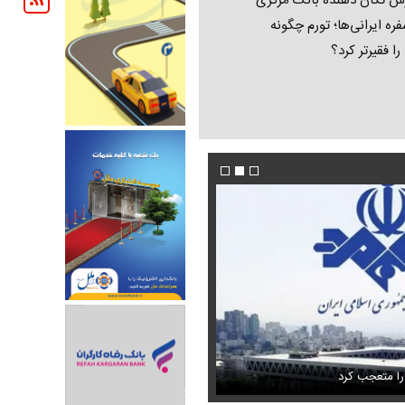
ش تکان‌ دهنده بانک مرکزی
فره ایرانی‌ها؛ تورم چگونه
 را فقیرتر کرد؟
فیلم/ پزشکیان: اگر ارز ترجیحی را حذف نمی‌کردی
دون GPS
را متعجب کرد
پیش می‌آمد
استایل جدید صابر ابر در فضای مجازی پرباز