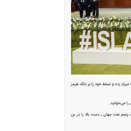
ه آزاد تهران؛ مناظره
ا تحت تأثیر قرار داد
ا سرباز زده و تسلط خود را بر تنگه هرمز
ا می‌خوانید.
چین از بمب افکن H-۶N با موشک هسته‌ای
ک پنجم نفت جهان ـ دست بالا را در بن
ی کرد