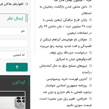
افراد ۴ میلیون تومان شارژ شد
اظهارنظر هاکان فید
دلیل منتفی شدن بازگشت رضاییان به
استقلال
ارسال نظر
پایان طرح ترافیکی اربعین پلیس با
ثبت ۶۷ میلیون تردد / جان باختن ۲۴ زائر
در تصادفات اربعینی
ملوانان ناو هواپیمابر آبراهام لینکلن از
افسردگی و افت شدید روحیه رنج می‌برند
درخواست حزب‌الله برای توقف
گفت‌وگوهای لبنان با اسرائیل
نیروهای مسلح عراق به حال آماده‌باش
درآمدند
آخرین فهرست خرید پرسپولیس
گوناگون
روزنامه جمهوری اسلامی خواستار
برخورد قضایی با باقر خرازی و نیلی شد
ضرغامی: تغییر ریل عین بصیرت است،
فرصت سوزی نکنیم