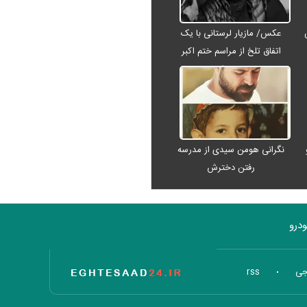
عکس/ مازیار لرستانی با یک
اتفاق تلخ از مراسم ختم اکبر
عبدی رفت
نگرانی هومن سیدی از مدرسه
رفتن دخترش
درو
تاریخ اقتصاد
جی
rss