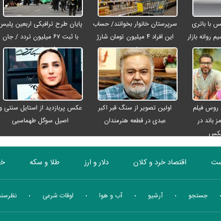
رو مکس با باتری
سرپرستان خانوار بخوانند/ حساب
پایان طرح ترافیکی اربعین پلیس
م روانه بازار
این افراد ۴ میلیون تومان شارژ
با ثبت ۶۷ میلیون تردد / جان
شد
باختن ۲۴ زائر در تصادفات
اربعینی
 روس فیلم
اولین تصویر از سنگ قبر اکبر
عکس پربازدید از استایل سنتی و
ز باند در
عبدی در قطعه هنرمندان
اصیل سوگل طهماسبی
عکس
ست
اقتصاد خرد و کلان
دلار و ارز
طلا و سکه
خو
بورس
انرژی
چندرسانه ای
منهای اقتصاد
جستجو
آرشیو
آب و هوا
اوقات شرعی
نظرسن