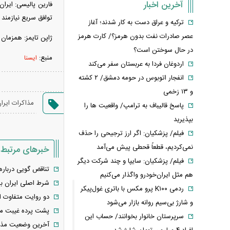
آخرین اخبار
فارین پالیسی: ایرا
توافق سریع نیازمند
ترکیه و عراق دست به کار شدند؛ آغاز
عصر صادرات نفت بدون هرمز؟/ کارت هرمز
ژاپن تایمز: همزمان
در حال سوختن است؟
منبع:
ایسنا
اردوغان فردا به عربستان سفر می‌کند
انفجار اتوبوس در حومه دمشق/ ۲ کشته
و ۱۳ زخمی
مذاکرات ایران
پاسخ قالیباف به ترامپ/ واقعیت ها را
بپذیرید
فیلم/ پزشکیان: اگر ارز ترجیحی را حذف
نمی‌کردیم، قطعاً قحطی پیش می‌آمد
خبرهای مرتبط
فیلم/ پزشکیان: سایپا و چند شرکت دیگر
تناقض گویی درباره 
هم مثل ایران‌خودرو واگذار می‌کنیم
شرط اصلی ایران ب
ردمی K۱۰۰ پرو مکس با باتری غول‌پیکر
دو روایت متفاوت ا
و شارژ بی‌سیم روانه بازار می‌شود
پشت پرده غیبت مارک
سرپرستان خانوار بخوانند/ حساب این
آخرین وضعیت مذاکر