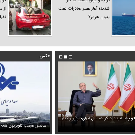
ترکیه و عراق دست به کار
گزار
شدند؛ آغاز عصر صادرات نفت
از س
بدون هرمز؟
فقرا
عکس
ا و چند شرکت دیگر هم مثل ایران‌خودرو واگذار
ظل‌السلطنه نوه ناصرالدین شاه در لباس دامادی
حمله خلبانان ایرانی به پایگاه آمریکا ب
سانسور عجیب تلویزیون همه 