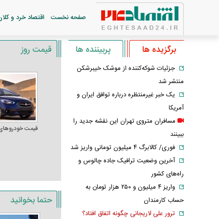
صفحه نخست
اقتصاد خرد و کلان
برگزیده ها
پربیننده ها
قیمت روز
جزئیات شوکه‌کننده از موشک خیبرشکن
منتشر شد
یک خبر غیرمنتظره درباره توافق ایران و
آمریکا
مسافران متروی تهران این نقشه جدید را
قیمت خودرو‌های
ببینند
فوری/ کالابرگ ۴ میلیون تومانی واریز شد
آخرین وضعیت ترافیک جاده چالوس و
راه‌های کشور
واریز ۴ میلیون و ۲۵۰ هزار تومان به
حتما بخوانید
حساب کارمندان
ترور علی لاریجانی چگونه اتفاق افتاد؟