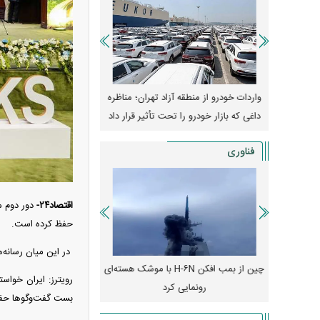
وپا؛ آیا
واردات خودرو از منطقه آزاد تهران؛ مناظره
قیمت خودرو وارد فاز ج
دا می‌کنند؟
داغی که بازار خودرو را تحت تأثیر قرار داد
واکنش بازار به تحولات
فناوری
اقتصاد۲۴-
دور دوم م
حفظ کرده است.
در این میان رسانه‌
رونمایی از پوکو M ۸ پاور با باتری ۸۰۰۰
چین از بمب افکن H-۶N با موشک هسته‌ای
پهپاد رهگیر یا موشک پدا
رویترز: ایران خواس
رونمایی کرد
کدامیک بیشتر
بست گفت‌و‌گو‌ها ح