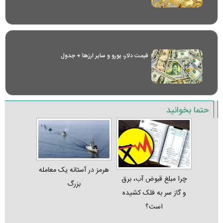
قیمت دلار، یورو و سایر ارز‌ها + جدول
حتما بخوانید
هرمز در آستانه یک معامله
چرا مبلغ قبوض آب، برق
بزرگ
و گاز سر به فلک کشیده
است؟