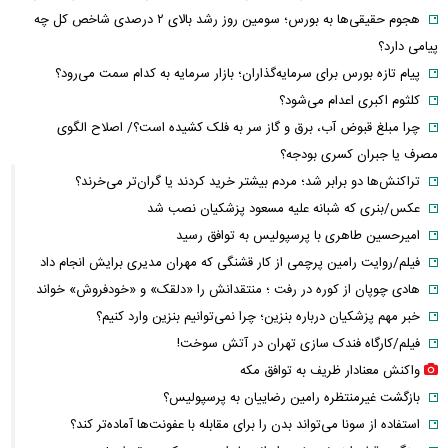
هجوم حقیقی‌ها به بورس؛ سومین روز رشد بالای ۲ درصدی شاخص کل چه
پیامی دارد؟
پیام تازه بورس برای سرمایه‌گذاران؛ بازار سرمایه به کدام سمت می‌رود؟
کلثوم اکبری اعدام می‌شود؟
چرا مبلغ قبوض آب، برق و گاز سر به فلک کشیده است؟/ اصلاح الگوی
مصرف یا جبران کسری بودجه؟
تراکنش‌ها دو برابر شد؛ مردم بیشتر خرید کردند یا گران‌تر می‌خرند؟
عکس/بنری که شبانه علیه مسعود پزشکیان نصب شد
امیرحسین طاهری با پرسپولیس به توافق رسید
فیلم/روایت رامین پرچمی از کار قشنگی که مهران مدیری برایش انجام داد
هادی چوپان از کوره در رفت ؛ منتقدانش را «دلقک» و «خودفروش» خواند
خبر مهم پزشکیان درباره بنزین؛ چرا نمی‌توانیم بنزین وارد کنیم؟
فیلم/کارگاه فندک سازی تهران در آتش سوخت!
واکنش معنادار ظریف به توافق مکه
بازگشت غیرمنتظره رامین رضاییان به پرسپولیس؟
استفاده از سونا می‌تواند بدن را برای مقابله با عفونت‌ها آماده‌تر کند؟