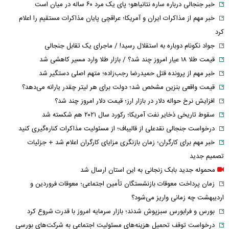
خبر جنجالی درباره ساره نتانیاهو؛ پای یک مرد ۶۰ ساله در میان است
خبر مهم از مذاکرات ایران و آمریکا؛ عراقچی پایان مذاکرات مستقیم را اعلام
کرد
جواد نکونام دوباره به استقلال رسید! / ماجرای یک تقابل جنجالی
قیمت طلا ۱۸ عیار امروز چند شد؟ / بازار طلا وارد مسیر کاهشی شد
خبر مهم از پرونده قتل حمیدرضا رجب‌زاده؛ متهم اصلی دستگیر شد
قیمت واقعی بنزین مشخص شد؛ دولت برای هر لیتر چقدر یارانه می‌دهد؟
افزایش نرخ حواله دلار در بازار ارز؛ قیمت دلار امروز چند شد؟
سقوط تاریخی ذخایر نفت آمریکا؛ رکورد سال ۲۰۲۱ هم شکسته شد
درخواست جنجالی نقدعلی از قالیباف؛ از مسئولیت مذاکرات کناره‌گیری کنید
خبر مهم برای کارگران؛ زمان بازنگری مزایای کارگران اعلام شد + جزئیات
تصمیم جدید
محموله جدید بابک زنجانی به این استان ارسال شد
زمان پرداخت معوقات بازنشستگان تأمین اجتماعی؛ معوقات فروردین و
اردیبهشت چه زمانی واریز می‌شود؟
بورس و فرابورس سبزپوش شدند؛ بازار سرمایه امروز با قدرت شروع کرد
درخواست توقف تحمیل هزینه‌های مسئولیت اجتماعی به شرکت‌های بورسی