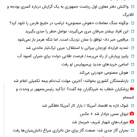
واکنش دفتر معاون اول ریاست جمهوری به یک گزارش درباره کسری بودجه و
کالابرگ
چگونه جنگ معاملات «هوش مصنوعی» ترامپ در خلیج فارس را نابود کرد؟
این افراد بیشتر سرطان مری می‌گیرند؛ عوامل خطر را جدی بگیرید
عراقچی خبر داد؛ توافق با عمان نزدیک است، اما تنگه هرمز باز نمی‌شود
تمدید قرارداد اوزجان بیزاتی با استقلال؛ مربی ترک‌تبار ماندنی شد
پاییز پربارش از راه می‌رسد/ فرصت طلایی دولت برای جبران کمبود آب
اسامی خریدهای جدید پرسپولیس لو رفت
هوش مصنوعی خودزنی می‌کند
بازنشستگان کشوری بخوانند؛ آخرین مهلت ثبت‌نام بیمه تکمیلی اعلام شد
پزشکیان خطاب به خبرنگاران چه گفت؟ /تأکید رئیس‌جمهور بر وحدت و
انسجام
شوک تازه به اقتصاد آمریکا / بازار کار آمریکا غافلگیر شد
لیونل مسی عزادار شد + عکس
جوراب‌های شهباز شریف خبرساز شد
بحران گاز جدی شد؛ صنعت گاز برای حل ناترازی سراغ دانش‌بنیان‌ها رفت