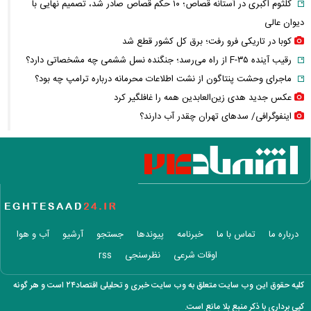
کلثوم اکبری در آستانه قصاص؛ ۱۰ حکم قصاص صادر شد، تصمیم نهایی با
دیوان عالی
کوبا در تاریکی فرو رفت؛ برق کل کشور قطع شد
رقیب آینده F-۳۵ از راه می‌رسد؛ جنگنده نسل ششمی چه مشخصاتی دارد؟
ماجرای وحشت پنتاگون از نشت اطلاعات محرمانه درباره ترامپ چه بود؟
عکس جدید هدی زین‌العابدین همه را غافلگیر کرد
اینفوگرافی/ سدهای تهران چقدر آب دارند؟
این فیلم از رهبر انقلاب را تاکنون ندیده بودید / انتشار برای نخستین بار
قیمت واقعی مرغ لو رفت/ مرغ ارزان‌تر از هزینه تولید فروخته می‌شود!
عکس گوگوش در ۱۲ سالگی در کنار پدرش صابر آتشین
کالابرگ مرداد چه زمانی شارژ می‌شود؟ / تغییر زمان واریز اعتبار برخی
خانوارها به شهریور
واکنش جنجالی زیدآبادی به اظهارات محمدباقر خرازی درباره بی‌حجابی
درباره ما
تماس با ما
خبرنامه
پیوندها
جستجو
آرشیو
آب و هوا
قیمت ساعت اپل، سامسونگ و شیائومی + جدول
اوقات شرعی
نظرسنجی
rss
قیمت گوشت گوسفند، گوساله و مرغ امروز
محمدباقر خرازی کیست؟ + سوابق و حواشی چهره جنجالی خاندان خرازی‌ها
کلیه حقوق این وب سایت متعلق به وب سایت خبری و تحلیلی اقتصاد۲۴ است و هر گونه
فیلم / وداع تلخ مردم قم با داماد محبوب مبتلا به سندرم داون
کپی برداری با ذکر منبع بلا مانع است.