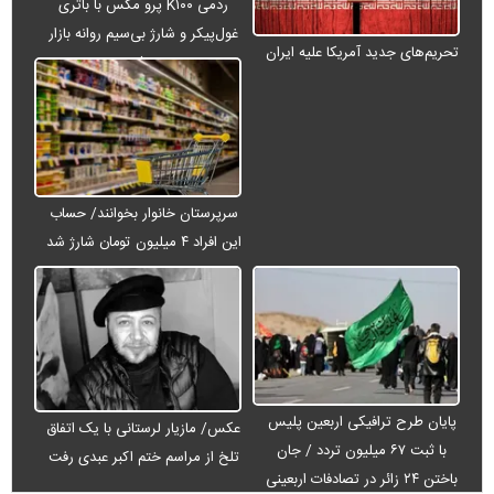
ردمی K۱۰۰ پرو مکس با باتری
غول‌پیکر و شارژ بی‌سیم روانه بازار
تحریم‌های جدید آمریکا علیه ایران
می‌شود
سرپرستان خانوار بخوانند/ حساب
این افراد ۴ میلیون تومان شارژ شد
پایان طرح ترافیکی اربعین پلیس
عکس/ مازیار لرستانی با یک اتفاق
با ثبت ۶۷ میلیون تردد / جان
تلخ از مراسم ختم اکبر عبدی رفت
باختن ۲۴ زائر در تصادفات اربعینی