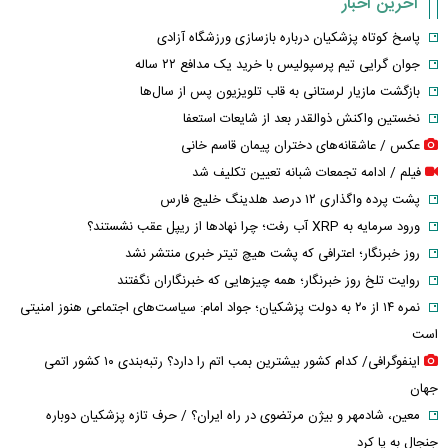
آخرین اخبار
پاسخ کوتاه پزشکیان درباره بازسازی ورزشگاه آزادی
جوان گرایی تیم پرسپولیس با خرید یک مدافع ۲۲ ساله
بازگشت مازیار لرستانی به قاب تلویزیون پس از سال‌ها
نخستین واکنش ذوالقدر بعد از شایعات استعفا
عکس / عاشقانه‌های دختران پیمان قاسم خانی
فیلم / ادامه تجمعات شبانه تعیین تکلیف شد
پشت پرده واگذاری ۱۲ درصد هلدینگ خلیج فارس
ورود سرمایه به XRP آب رفت؛ چرا نهادها از ریپل عقب نشستند؟
روز خبرنگار؛ اعترافی که پشت هیچ تیتر خبری منتشر نشد
روایت تلخ روز خبرنگار؛ همه چیزهایی که خبرنگاران نگفتند
نمره ۱۴ از ۲۰ به دولت پزشکیان؛ جواد امام: سیاست‌های اجتماعی هنوز امنیتی
است
اینفوگرافی/ کدام کشور بیشترین بمب اتم را دارد؟ رتبه‌بندی ۱۰ کشور اتمی
جهان
معین، شادمهر و بیژن مرتضوی در راه ایران؟ / حرف تازه پزشکیان دوباره
جنجال به پا کرد