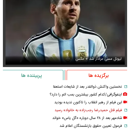
لیونل مسی عزادار شد + عکس
جو
برگزیده ها
پربیننده ها
نخستین واکنش ذوالقدر بعد از شایعات استعفا
اینفوگرافی/کدام کشور بیشترین بمب اتم را دارد؟
این فیلم از رهبر انقلاب را تاکنون ندیده بودید
فیلم قتل حمیدرضا رجب‌زاده به خانواده رسید
شادمهر بعد از ۲۸ سال دوباره «گل یاس» خواند
فرمول تعیین حقوق بازنشستگان اعلام شد