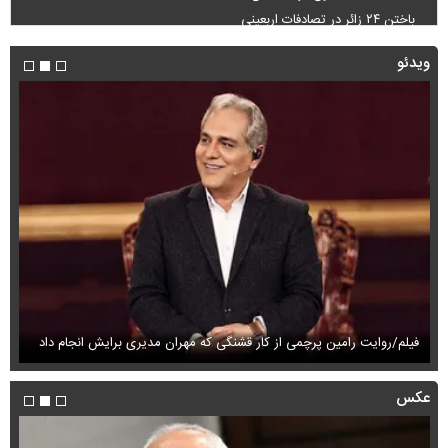
باختن ۲۴ زائر در تصادفات اربعینی
ویدئو
فیلم/روایت رامین پرچمی از کار قشنگی که مهران مدیری برایش انجام داد
فی
عکس