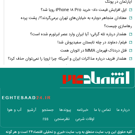
آپارتمان در پونک
اپل افزایش قیمت داد؛ خرید iPhone ۱۸ Pro رویا شد؟
معتادان متجاهر دوباره به خیابان‌های تهران برمی‌گردند؟/ پشت پرده
رهاسازی چیست؟
هشدار درباره تله گرانی؛ آیا ایران وارد عصر ابرتورم شده است؟
فیلم/ دماوند در چله تابستان سفیدپوش شد!
قتل دردناک قهرمان MMA در اتوبان همت
هشدار ظریف درباره مذاکرات ایران و آمریکا؛ چرا اروپا را نمی‌توان حذف کرد؟
پیمان مکه و معادلات جدید منطقه؛ جنگ ایران چگونه معماری امنیتی
خاورمیانه را تغییر می‌دهد؟
سهم ایران از نفت و گاز خزر چقدر است؟/ ماجرای کنوانسیونی که جنجال به پا
کرد
گواهینامه موتور برای زنان از چه زمانی صادر می‌شود؟ + آخرین خبر و جزئیات
فیلم/بهاره رهنما راز ماندگاری هدیه تهرانی را لو داد
درباره ما
تماس با ما
خبرنامه
پیوندها
جستجو
آرشیو
آب و هوا
پشت پرده افتتاح مخفیانه باغ‌وحش انزلی؛ مجموعه‌ای که محیط‌زیست آن را
اوقات شرعی
نظرسنجی
rss
غیرقانونی می‌داند
سلفی متفاوت نیکی کریمی بعد از مهاجرت به لندن
کلیه حقوق این وب سایت متعلق به وب سایت خبری و تحلیلی اقتصاد۲۴ است و هر گونه