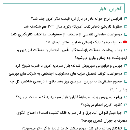
آخرین اخبار
افزایش نرخ حواله دلار در بازار ارز؛ قیمت دلار امروز چند شد؟
سقوط تاریخی ذخایر نفت آمریکا؛ رکورد سال ۲۰۲۱ هم شکسته شد
درخواست جنجالی نقدعلی از قالیباف؛ از مسئولیت مذاکرات کناره‌گیری کنید
محموله جدید بابک زنجانی به این استان ارسال شد
زمان پرداخت معوقات بازنشستگان تأمین اجتماعی؛ معوقات فروردین و
اردیبهشت چه زمانی واریز می‌شود؟
بورس و فرابورس سبزپوش شدند؛ بازار سرمایه امروز با قدرت شروع کرد
درخواست توقف تحمیل هزینه‌های مسئولیت اجتماعی به شرکت‌های بورسی
هجوم حقیقی‌ها به بورس؛ سومین روز رشد بالای ۲ درصدی شاخص کل چه
پیامی دارد؟
پیام تازه بورس برای سرمایه‌گذاران؛ بازار سرمایه به کدام سمت می‌رود؟
کلثوم اکبری اعدام می‌شود؟
چرا مبلغ قبوض آب، برق و گاز سر به فلک کشیده است؟/ اصلاح الگوی
مصرف یا جبران کسری بودجه؟
تراکنش‌ها دو برابر شد؛ مردم بیشتر خرید کردند یا گران‌تر می‌خرند؟