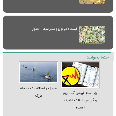
قیمت دلار، یورو و سایر ارز‌ها + جدول
حتما بخوانید
هرمز در آستانه یک معامله
چرا مبلغ قبوض آب، برق
بزرگ
و گاز سر به فلک کشیده
است؟