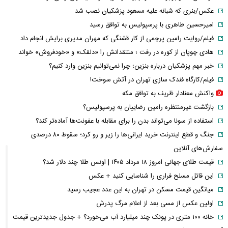
عکس/بنری که شبانه علیه مسعود پزشکیان نصب شد
امیرحسین طاهری با پرسپولیس به توافق رسید
فیلم/روایت رامین پرچمی از کار قشنگی که مهران مدیری برایش انجام داد
هادی چوپان از کوره در رفت ؛ منتقدانش را «دلقک» و «خودفروش» خواند
خبر مهم پزشکیان درباره بنزین؛ چرا نمی‌توانیم بنزین وارد کنیم؟
فیلم/کارگاه فندک سازی تهران در آتش سوخت!
واکنش معنادار ظریف به توافق مکه
بازگشت غیرمنتظره رامین رضاییان به پرسپولیس؟
استفاده از سونا می‌تواند بدن را برای مقابله با عفونت‌ها آماده‌تر کند؟
جنگ و قطع اینترنت خرید ایرانی‌ها را زیر و رو کرد؛ سقوط ۸۰ درصدی
سفارش‌های آنلاین
قیمت طلای جهانی امروز ۱۸ مرداد ۱۴۰۵ | اونس طلا چند دلار شد؟
این قاتل مسلح فراری را شناسایی کنید + عکس
میانگین قیمت مسکن در تهران به این عدد عجیب رسید
اولین عکس از مسی بعد از اعلام مرگ پدرش
خانه ۱۰۰ متری در پونک چند میلیارد آب می‌خورد؟ + جدول جدیدترین قیمت