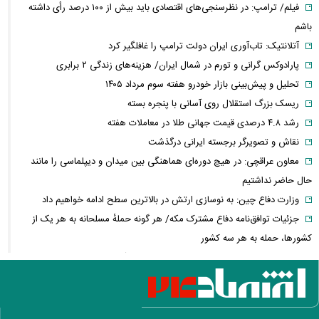
فیلم/ ترامپ: در نظرسنجی‌های اقتصادی باید بیش از ۱۰۰ درصد رأی داشته
باشم
آتلانتیک: تاب‌آوری ایران دولت ترامپ را غافلگیر کرد
پارادوکس گرانی و تورم در شمال ایران/ هزینه‌های زندگی ۲ برابری
تحلیل و پیش‌بینی بازار خودرو هفته سوم مرداد ۱۴۰۵
ریسک بزرگ استقلال روی آسانی با پنجره بسته
رشد ۴.۸ درصدی قیمت جهانی طلا در معاملات هفته
نقاش و تصویرگر برجسته ایرانی درگذشت
معاون عراقچی: در هیچ دوره‌ای هماهنگی بین میدان و دیپلماسی را مانند
حال حاضر نداشتیم
وزارت دفاع چین: به نوسازی ارتش در بالاترین سطح ادامه خواهیم داد
جزئیات توافق‌نامه دفاع مشترک مکه/ هر گونه حملهٔ مسلحانه به هر یک از
کشورها، حمله به هر سه کشور
وزارت خارجه پاکستان: پیمان دفاعی با ریاض و آنکارا برای تقویت امنیت
منطقه امضا شد
اذعان ترامپ به تاثیر جنگ با ایران بر انتخابات میان دوره‌ای آمریکا
بازار ارزهای دیجیتال در نوسان/ بیت‌کوین ۶۴ هزار دلاری و هشدار درباره