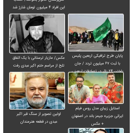
این افراد ۴ میلیون تومان شارژ شد
پایان طرح ترافیکی اربعین پلیس
عکس/ مازیار لرستانی با یک اتفاق
با ثبت ۶۷ میلیون تردد / جان
تلخ از مراسم ختم اکبر عبدی رفت
باختن ۲۴ زائر در تصادفات اربعینی
استایل زیبای مدل روس فیلم
اولین تصویر از سنگ قبر اکبر
ایرانی جزیره جیمز باند در اصفهان
عبدی در قطعه هنرمندان
+ عکس