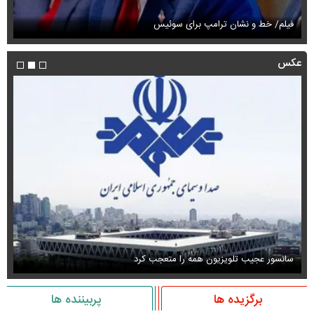
فیلم/ خط و نشان ترامپ برای سوئیس
فی
عکس
سانسور عجیب تلویزیون همه را متعجب کرد
اس
برگزیده ها
پربیننده ها