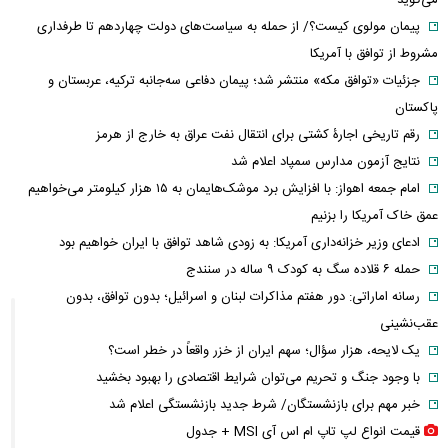
پیمان مولوی کیست؟/ از حمله به سیاست‌های دولت چهاردهم تا طرفداری
مشروط از توافق با آمریکا
جزئیات «توافق مکه» منتشر شد؛ پیمان دفاعی سه‌جانبه ترکیه، عربستان و
پاکستان
رقم تاریخی اجارۀ کشتی برای انتقال نفت عراق به خارج از هرمز
نتایج آزمون مدارس سمپاد اعلام شد
امام‌ جمعه اهواز: با افزایش برد موشک‌هایمان به ۱۵ هزار کیلومتر می‌خواهیم
عمق خاک آمریکا را بزنیم
ادعای وزیر خزانه‌داری آمریکا: به زودی شاهد توافق با ایران خواهیم بود
حمله ۶ قلاده سگ به کودک ۹ ساله در سنندج
رسانه اماراتی: دور هفتم مذاکرات لبنان و اسرائیل؛ بدون توافق، بدون
عقب‌نشینی
یک لایحه، هزار سؤال؛ سهم ایران از خزر واقعاً در خطر است؟
با وجود جنگ و تحریم می‌توان شرایط اقتصادی را بهبود بخشید
خبر مهم برای بازنشستگان/ شرط جدید بازنشستگی اعلام شد
قیمت انواع لپ تاپ ام اس آی MSI + جدول