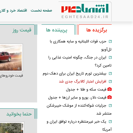
صفحه نخست
اقتصاد خرد و کلان
برگزیده ها
پربیننده ها
قیمت روز
حزب قوات اللبنانیه و سایه همکاری با
تل‌آویو
ایران در جنگ، چگونه امنیت غذایی را
تامین کرد؟
بیشترین تورم تاریخ ایران برای دهک دوم
قیمت خودرو‌های
افزایش اعتبار کالابرگ جدی شد
قیمت سکه و طلا + جدول
قیمت دلار، یورو و سایر ارز‌ها + جدول
جزئیات شوکه‌کننده از موشک خیبرشکن
حتما بخوانید
منتشر شد
یک خبر غیرمنتظره درباره توافق ایران و
آمریکا