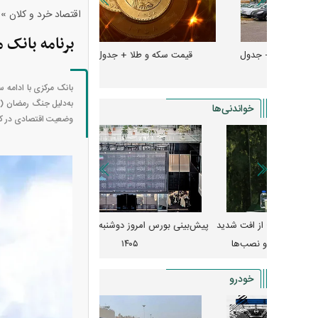
»
اقتصاد خرد و کلان
برنامه بانک 
و + جدول
قیمت سکه و طلا + جدول
قیمت دلار، یورو و سایر 
بانک مرکزی با ادامه س
به‌دلیل جنگ رمضان (ت
خواندنی‌ها
وضعیت اقتصادی در کشو
 از افت شدید
پیش‌بینی بورس امروز دوشنبه ۱۲ مرداد ماه
زنگ خطر انباشت نیاز در 
و نصب‌ها
۱۴۰۵
قیمت‌ها فشرده
خودرو