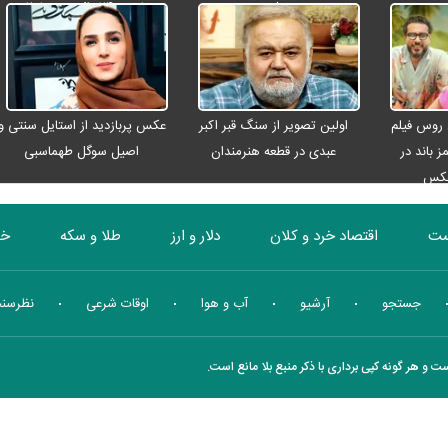
شد
باختن ۲۴ زائر در تصادفات
اربعینی
 روس فیلم
اولین تصویر از سنگ قبر اکبر
عکس پربازدید از استایل سنتی و
ز باند در
عبدی در قطعه هنرمندان
اصیل سوگل طهماسبی
عکس
ست
اقتصاد خرد و کلان
دلار و ارز
طلا و سکه
خو
بورس
انرژی
چندرسانه ای
منهای اقتصاد
جستجو
آرشیو
آب و هوا
اوقات شرعی
نظرسن