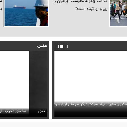
فلاکت چگونه معیشت ایرانیان را
شد
زیر و رو کرده است؟
ب
عکس
ا و چند شرکت دیگر هم مثل ایران‌خودرو واگذار
ظل‌السلطنه نوه ناصرالدین شاه در لباس دامادی
حمله خلبانان ایرانی به پایگاه آمریکا ب
سانسور عجیب تلویزیون همه 