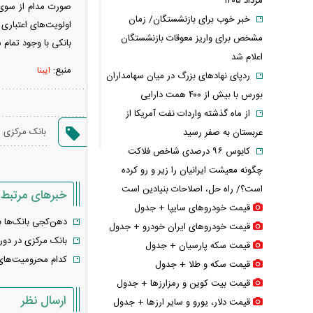
مرداد ۱۴۰۵
صورت مدام از سوی س
خبر خوب برای بازنشستگان/ زمان
اولویت‌های اعتباری
مشخص برای واریز معوقات بازنشستگان
بانکی با وجود تمام 
اعلام شد
منبع:
ایبنا
ردپای نهاد‌های بزرگ در میان سهامداران
بورس با بیش از ۴۰۰ همت دارایی
از ماه گذشته واردات نفت آمریکا از
،
بانک مرکزی
عربستان به صفر رسید
کابوس ۹۶ درصدی شاخص فلاکت
چگونه معیشت ایرانیان را زیر و رو کرده
است؟/ راه حل، اصلاحات بنیادین است
خبرهای مرتبط
قیمت خودرو‌های سایپا + جدول
دهن‌کجی بانک‌ها ب
قیمت خودرو‌های ایران خودرو + جدول
بانک مرکزی در دور
قیمت سکه پارسیان + جدول
کدام محرومیت‌های
قیمت سکه و طلا + جدول
قیمت بیت کوین و رمزارز‌ها + جدول
ارسال نظر
قیمت دلار، یورو و سایر ارز‌ها + جدول