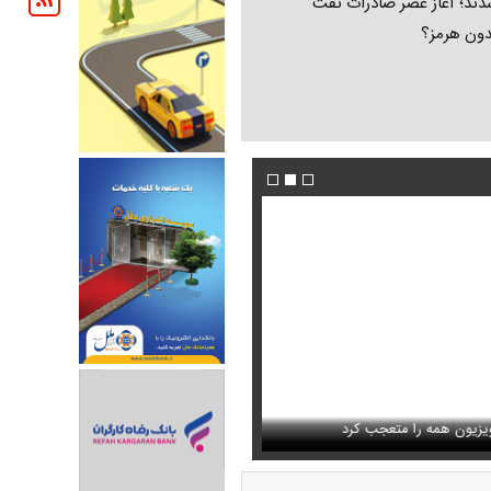
ند؛ آغاز عصر صادرات نفت
دون هرمز؟
فیلم/ پزشکیان: اگر ارز ترجیحی را حذف نمی‌کردی
دون GPS
را متعجب کرد
پیش می‌آمد
استایل جدید صابر ابر در فضای مجازی پرباز