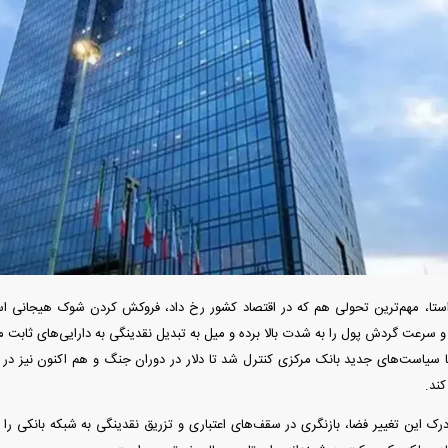
دید شد/ اولین
هجوم خودروسازان چینی به اروپا؛ آیا
واردات خودرو از منطق
 سیاسی + جدول
کارخانه‌های بحران‌زده نجات پیدا می‌کنند؟
داغی که بازار خودرو ر
ستا، مهم‌ترین تحولی هم که در اقتصاد کشور رخ داد، فروکش کردن شوک هیجانی
و سرعت گردش پول را به شدت بالا برده و میل به تبدیل نقدینگی به دارایی‌های ثابت مثل
فند؛ قدرت تهدید
رونمایی از پوکو M ۸ پاور با باتری ۸۰۰۰
 است؟
میلی‌آمپرساعتی
رونمای
کند.
رک این تغییر فضا، بازنگری در سقف‌های اعتباری و تزریق نقدینگی به شبکه بانکی را در