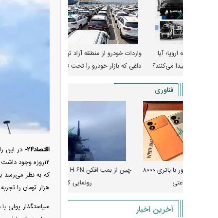
وپا؛ آیا
واردات خودرو از منطقه آزاد تهران؛ مناظره
قیمت خودرو وارد فاز ج
دا می‌کنند؟
داغی که بازار خودرو را تحت تأثیر قرار داد
واکنش بازار به تحولات
فناوری
اقتصاد۲۴-
در این را
۱۲روزه وجود داشت 
رونمایی از پوکو M ۸ پاور با باتری ۸۰۰۰
چین از بمب افکن H-۶N با موشک هسته‌ای
پهپاد رهگیر یا موشک پدا
رونمایی کرد
کدامیک بیشتر
هزار تومان را تجربه 
سیاستگذار پولی با د
آخرین اخبار