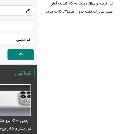
ترکیه و عراق دست به کار شدند؛ آغاز
عصر صادرات نفت بدون هرمز؟/ کارت هرمز
در حال سوختن است؟
اردوغان فردا به عربستان سفر می‌کند
انفجار اتوبوس در حومه دمشق/ ۲ کشته
و ۱۳ زخمی
پاسخ قالیباف به ترامپ/ واقعیت ها را
بپذیرید
فیلم/ پزشکیان: اگر ارز ترجیحی را حذف
گوناگون
نمی‌کردیم، قطعاً قحطی پیش می‌آمد
فیلم/ پزشکیان: سایپا و چند شرکت دیگر
هم مثل ایران‌خودرو واگذار می‌کنیم
ردمی K۱۰۰ پرو مکس با باتری غول‌پیکر
و شارژ بی‌سیم روانه بازار می‌شود
سرپرستان خانوار بخوانند/ حساب این
ردمی K۱۰۰ پ
افراد ۴ میلیون تومان شارژ شد
غول‌پیکر و شارژ بی‌سی
دلیل منتفی شدن بازگشت رضاییان به