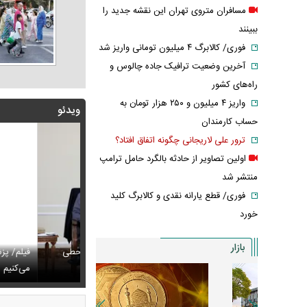
مسافران متروی تهران این نقشه جدید را
ببینند
فوری/ کالابرگ ۴ میلیون تومانی واریز شد
آخرین وضعیت ترافیک جاده چالوس و
راه‌های کشور
واریز ۴ میلیون و ۲۵۰ هزار تومان به
ویدئو
حساب کارمندان
ترور علی لاریجانی چگونه اتفاق افتاد؟
اولین تصاویر از حادثه بالگرد حامل ترامپ
منتشر شد
فوری/ قطع یارانه نقدی و کالابرگ کلید
خورد
بازار
پزشکیان: اگر ارز ترجیحی را حذف نمی‌کردیم، قطعاً قحطی
فیلم/ پزشکیان: سایپ
ی‌آمد
تایل جدید صابر ابر در فضای مجازی پربازدید شد
می‌کنیم
عکس دیده‌نشده 