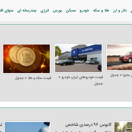
دلار و ارز
طلا و سکه
خودرو
مسکن
بورس
انرژی
چندرسانه ای
منهای اق
 سایپا + جدول
قیمت خودرو‌های ایران خودرو +
قیمت سکه و طلا + جدول
جدول
کابوس ۹۶ درصدی شاخص
تر