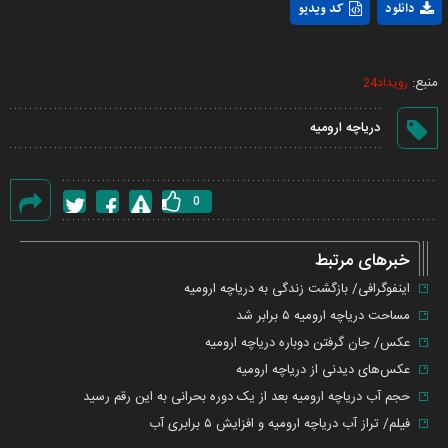
Play
دانلود
کد ویدیو
Video
منبع:
رویداد24
دریاچه ارومیه
0
گزارش
خطا
خبرهای مرتبط
اینفوگرافی/ بازگشت زندگی به دریاچه ارومیه
مساحت دریاچه ارومیه ۵ برابر شد
عکس/ جان گرفتن دوباره دریاچه ارومیه
عکس‌های دیدنی از دریاچه ارومیه
حجم آب دریاچه ارومیه بعد از یک دوره بحرانی به این رقم رسید
فیلم/ تراز آب دریاچه ارومیه و افزایش ۵ برابری آب