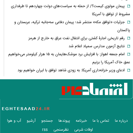
پیمان مولوی کیست؟/ از حمله به سیاست‌های دولت چهاردهم تا طرفداری
مشروط از توافق با آمریکا
جزئیات «توافق مکه» منتشر شد؛ پیمان دفاعی سه‌جانبه ترکیه، عربستان و
پاکستان
رقم تاریخی اجارۀ کشتی برای انتقال نفت عراق به خارج از هرمز
نتایج آزمون مدارس سمپاد اعلام شد
امام‌ جمعه اهواز: با افزایش برد موشک‌هایمان به ۱۵ هزار کیلومتر می‌خواهیم
عمق خاک آمریکا را بزنیم
ادعای وزیر خزانه‌داری آمریکا: به زودی شاهد توافق با ایران خواهیم بود
حمله ۶ قلاده سگ به کودک ۹ ساله در سنندج
رسانه اماراتی: دور هفتم مذاکرات لبنان و اسرائیل؛ بدون توافق، بدون
عقب‌نشینی
یک لایحه، هزار سؤال؛ سهم ایران از خزر واقعاً در خطر است؟
با وجود جنگ و تحریم می‌توان شرایط اقتصادی را بهبود بخشید
خبر مهم برای بازنشستگان/ شرط جدید بازنشستگی اعلام شد
درباره ما
تماس با ما
خبرنامه
پیوندها
جستجو
آرشیو
آب و هوا
قیمت انواع لپ تاپ ام اس آی MSI + جدول
اوقات شرعی
نظرسنجی
rss