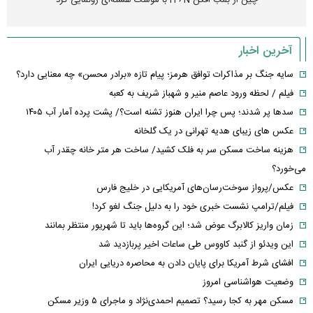
چین از بمب افکن H-۶N با موشک هسته‌ای رونمایی کرد
آخرین اخبار
سایه جنگ بر مذاکرات توافق هرمز؛ پیام تازه «برادر محسن» چه معنایی دارد؟
فیلم / لحظه ورود عاصم منیر و شهباز شریف به کعبه
سدها پر شدند؛ پس چرا ایران هنوز تشنه است؟/ پشت پرده آمار آب ۱۴۰۵
عکس های زیبای هدیه تهرانی در یک گلخانه
هزینه ساخت مسکن سر به فلک کشید/ ساخت هر متر خانه چقدر آب
می‌خورد؟
عکس/پرواز سوخت‌رسان‌های آمریکایی در خلیج فارس
فیلم/ترامپ نشست خبری خود را به دلیل جنگ لغو کرد!
زمان واریز کالابرگ عوض شد؛ این گروه‌ها باید تا شهریور منتظر بمانند
این ویدئو از گنبد کاووس طی ساعات اخیر پربازدید شد
افشای شرط آمریکا برای پایان دادن به محاصره دریایی ایران
وضعیت هواشناسی امروز
مسکن مهر به کجا رسید؟ تصمیم احمدی‌نژاد و ماجرای ۵ وزیر مسکن