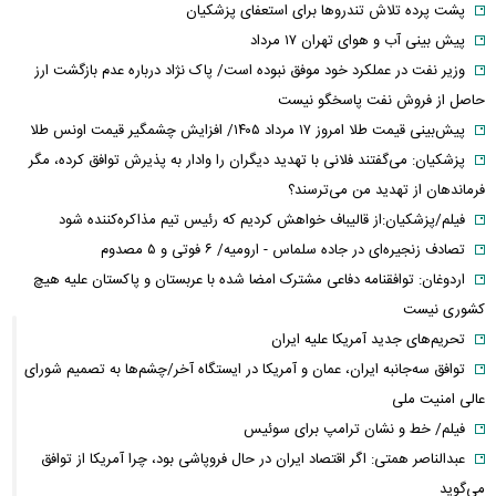
پشت پرده تلاش تندروها برای استعفای پزشکیان
پیش بینی آب و هوای تهران ۱۷ مرداد
وزیر نفت در عملکرد خود موفق نبوده است/ پاک نژاد درباره عدم بازگشت ارز
حاصل از فروش نفت پاسخگو نیست
پیش‌بینی قیمت طلا امروز ۱۷ مرداد ۱۴۰۵/ افزایش چشمگیر قیمت اونس طلا
پزشکیان: می‌گفتند فلانی با تهدید دیگران را وادار به پذیرش توافق کرده، مگر
فرماندهان از تهدید من می‌ترسند؟
فیلم/پزشکیان:از قالیباف خواهش کردیم که رئیس تیم مذاکره‌کننده شود
تصادف زنجیره‌ای در جاده سلماس - ارومیه/ ۶ فوتی و ۵ مصدوم
اردوغان: توافقنامه دفاعی مشترک امضا شده با عربستان و پاکستان علیه هیچ
کشوری نیست
تحریم‌های جدید آمریکا علیه ایران
توافق سه‌جانبه ایران، عمان و آمریکا در ایستگاه آخر/چشم‌ها به تصمیم شورای
عالی امنیت ملی
فیلم/ خط و نشان ترامپ برای سوئیس
عبدالناصر همتی: اگر اقتصاد ایران در حال فروپاشی بود، چرا آمریکا از توافق
می‌گوید