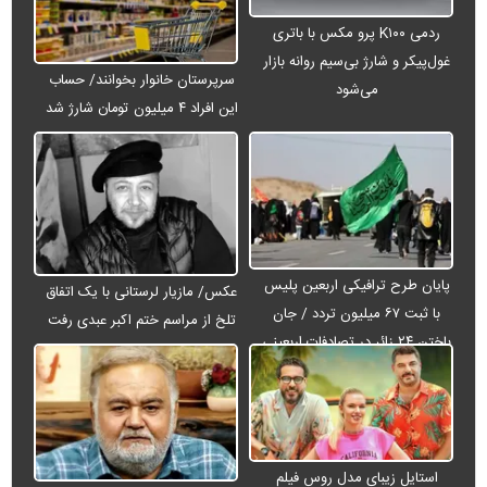
ردمی K۱۰۰ پرو مکس با باتری
غول‌پیکر و شارژ بی‌سیم روانه بازار
سرپرستان خانوار بخوانند/ حساب
می‌شود
این افراد ۴ میلیون تومان شارژ شد
پایان طرح ترافیکی اربعین پلیس
عکس/ مازیار لرستانی با یک اتفاق
با ثبت ۶۷ میلیون تردد / جان
تلخ از مراسم ختم اکبر عبدی رفت
باختن ۲۴ زائر در تصادفات اربعینی
استایل زیبای مدل روس فیلم