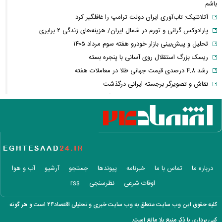
باشم
آتلانتیک: تاب‌آوری ایران دولت ترامپ را غافلگیر کرد
پارادوکس گرانی و تورم در شمال ایران/ هزینه‌های زندگی ۲ برابری
تحلیل و پیش‌بینی بازار خودرو هفته سوم مرداد ۱۴۰۵
ریسک بزرگ استقلال روی آسانی با پنجره بسته
رشد ۴.۸ درصدی قیمت جهانی طلا در معاملات هفته
نقاش و تصویرگر برجسته ایرانی درگذشت
معاون عراقچی: در هیچ دوره‌ای هماهنگی بین میدان و دیپلماسی را مانند
حال حاضر نداشتیم
وزارت دفاع چین: به نوسازی ارتش در بالاترین سطح ادامه خواهیم داد
جزئیات توافق‌نامه دفاع مشترک مکه/ هر گونه حملهٔ مسلحانه به هر یک از
کشورها، حمله به هر سه کشور
وزارت خارجه پاکستان: پیمان دفاعی با ریاض و آنکارا برای تقویت امنیت
درباره ما
تماس با ما
خبرنامه
پیوندها
جستجو
آرشیو
آب و هوا
منطقه امضا شد
اوقات شرعی
نظرسنجی
rss
اذعان ترامپ به تاثیر جنگ با ایران بر انتخابات میان دوره‌ای آمریکا
بازار ارزهای دیجیتال در نوسان/ بیت‌کوین ۶۴ هزار دلاری و هشدار درباره
کلیه حقوق این وب سایت متعلق به وب سایت خبری و تحلیلی اقتصاد۲۴ است و هر گونه
کلاهبرداری رمزارزی
کپی برداری با ذکر منبع بلا مانع است.