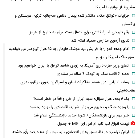
مشروط از توافق با آمریکا
جزئیات «توافق مکه» منتشر شد؛ پیمان دفاعی سه‌جانبه ترکیه، عربستان و
پاکستان
رقم تاریخی اجارۀ کشتی برای انتقال نفت عراق به خارج از هرمز
نتایج آزمون مدارس سمپاد اعلام شد
امام‌ جمعه اهواز: با افزایش برد موشک‌هایمان به ۱۵ هزار کیلومتر می‌خواهیم
عمق خاک آمریکا را بزنیم
ادعای وزیر خزانه‌داری آمریکا: به زودی شاهد توافق با ایران خواهیم بود
حمله ۶ قلاده سگ به کودک ۹ ساله در سنندج
رسانه اماراتی: دور هفتم مذاکرات لبنان و اسرائیل؛ بدون توافق، بدون
عقب‌نشینی
یک لایحه، هزار سؤال؛ سهم ایران از خزر واقعاً در خطر است؟
با وجود جنگ و تحریم می‌توان شرایط اقتصادی را بهبود بخشید
خبر مهم برای بازنشستگان/ شرط جدید بازنشستگی اعلام شد
قیمت انواع لپ تاپ ام اس آی MSI + جدول
فیلم/ ترامپ: در نظرسنجی‌های اقتصادی باید بیش از ۱۰۰ درصد رأی داشته