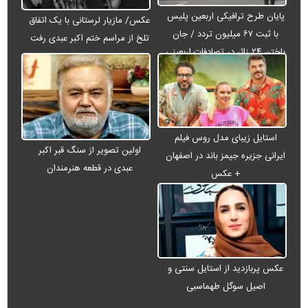
پایان طرح ترافیکی اربعین پلیس
عکس/ مازیار لرستانی با یک اتفاق
با ثبت ۶۷ میلیون تردد / جان
تلخ از مراسم ختم اکبر عبدی رفت
باختن ۲۴ زائر در تصادفات اربعینی
استایل زیبای مدل روس فیلم
اولین تصویر از سنگ قبر اکبر
ایرانی جزیره جیمز باند در اصفهان
عبدی در قطعه هنرمندان
+ عکس
عکس پربازدید از استایل سنتی و
اصیل سوگل طهماسبی