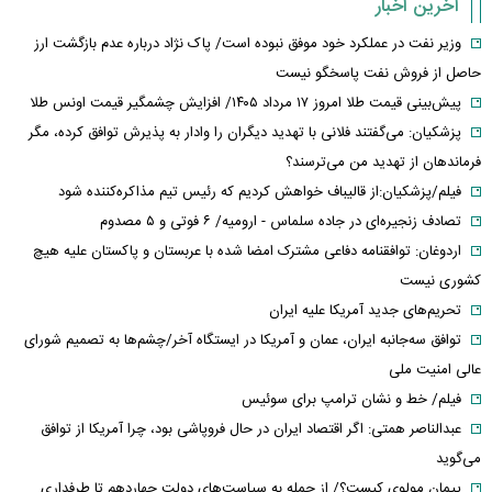
آخرین اخبار
وزیر نفت در عملکرد خود موفق نبوده است/ پاک نژاد درباره عدم بازگشت ارز
حاصل از فروش نفت پاسخگو نیست
پیش‌بینی قیمت طلا امروز ۱۷ مرداد ۱۴۰۵/ افزایش چشمگیر قیمت اونس طلا
پزشکیان: می‌گفتند فلانی با تهدید دیگران را وادار به پذیرش توافق کرده، مگر
فرماندهان از تهدید من می‌ترسند؟
فیلم/پزشکیان:از قالیباف خواهش کردیم که رئیس تیم مذاکره‌کننده شود
تصادف زنجیره‌ای در جاده سلماس - ارومیه/ ۶ فوتی و ۵ مصدوم
اردوغان: توافقنامه دفاعی مشترک امضا شده با عربستان و پاکستان علیه هیچ
کشوری نیست
تحریم‌های جدید آمریکا علیه ایران
توافق سه‌جانبه ایران، عمان و آمریکا در ایستگاه آخر/چشم‌ها به تصمیم شورای
عالی امنیت ملی
فیلم/ خط و نشان ترامپ برای سوئیس
عبدالناصر همتی: اگر اقتصاد ایران در حال فروپاشی بود، چرا آمریکا از توافق
می‌گوید
پیمان مولوی کیست؟/ از حمله به سیاست‌های دولت چهاردهم تا طرفداری