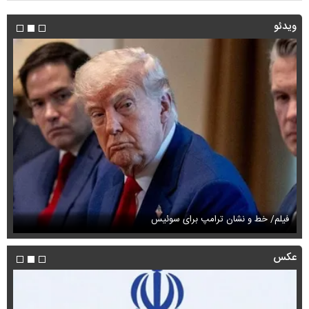
ویدئو
فیلم/ خط و نشان ترامپ برای سوئیس
فی
عکس