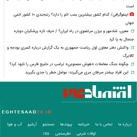
است
اینفوگرافی/ کدام کشور بیشترین بمب اتم را دارد؟ رتبه‌بندی ۱۰ کشور اتمی
جهان
معین، شادمهر و بیژن مرتضوی در راه ایران؟ / حرف تازه پزشکیان دوباره
جنجال به پا کرد
واکنش دفتر معاون اول ریاست جمهوری به یک گزارش درباره کسری بودجه و
کالابرگ
چگونه جنگ معاملات «هوش مصنوعی» ترامپ در خلیج فارس را نابود کرد؟
این افراد بیشتر سرطان مری می‌گیرند؛ عوامل خطر را جدی بگیرید
عراقچی خبر داد؛ توافق با عمان نزدیک است، اما تنگه هرمز باز نمی‌شود
تمدید قرارداد اوزجان بیزاتی با استقلال؛ مربی ترک‌تبار ماندنی شد
پاییز پربارش از راه می‌رسد/ فرصت طلایی دولت برای جبران کمبود آب
اسامی خریدهای جدید پرسپولیس لو رفت
هوش مصنوعی خودزنی می‌کند
بازنشستگان کشوری بخوانند؛ آخرین مهلت ثبت‌نام بیمه تکمیلی اعلام شد
درباره ما
تماس با ما
خبرنامه
پیوندها
جستجو
آرشیو
آب و هوا
پزشکیان خطاب به خبرنگاران چه گفت؟ /تأکید رئیس‌جمهور بر وحدت و
اوقات شرعی
نظرسنجی
rss