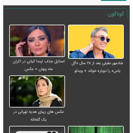
گوناگون
استایل جذاب لیندا کیانی در اکران
شادمهر عقیلی بعد از ۲۸ سال «گل
ماه پنهان + عکس
یاس» را دوباره خواند + ویدئو
عکس های زیبای هدیه تهرانی در
یک گلخانه