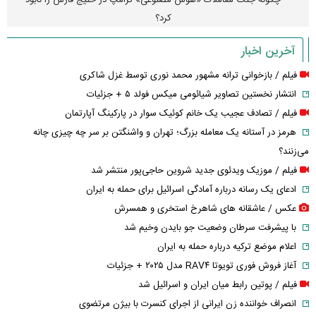
چگونه جنگ معاملات «هوش مصنوعی» ترامپ در خلیج فارس را نابود
کرد؟
آخرین اخبار
فیلم / بازخوانی ترانه مشهور محمد نوری توسط غزل شاکری
انتشار نخستین تصاویر شیائومی میکس فولد ۵ + جزئیات
فیلم / تصادف عجیب یک خانم کوئیک سوار در پارکینگ آپارتمان
هرمز در آستانه یک معامله بزرگ؛ تهران و واشنگتن بر سر چه چیزی چانه
می‌زنند؟
فیلم / موزیک ویدئوی جدید شروین حاجی‌پور منتشر شد
ادعای یک رسانه درباره آمادگی اسرائیل برای حمله به ایران
عکس / عاشقانه های شاهرخ استخری و همسرش
با پیشرفت سرطان وضعیت جو بایدن وخیم شد
اعلام موضع ترکیه درباره حمله به ایران
آغاز فروش فوری تویوتا RAV۴ مدل ۲۰۲۵ + جزئیات
فیلم / پوتین رابط میان ایران و اسرائیل شد
انصراف خواننده زن ایرانی از اجرای کنسرت با بیژن مرتضوی