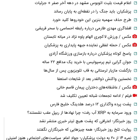
اعلام قیمت بلیت اتوبوس مشهد در دهه آخر صفر + جزئیات
پزشکیان: باید جنگ را در نقطه‌ای به پایان رساند
طرح حذف سهمیه بنزین این خودرو‌ها کلید خورد
افشاگری مهدی طارمی درباره رابطه احساسی با سحر قریشی
عکس / ورزش لاکچری الهام پاوه نژاد در میانه تابستان
عکس / حمله لفظی نماینده جبهه پایداری به پزشکیان
پاسخ کوتاه پزشکیان درباره بازسازی ورزشگاه آزادی
جوان گرایی تیم پرسپولیس با خرید یک مدافع ۲۲ ساله
بازگشت مازیار لرستانی به قاب تلویزیون پس از سال‌ها
نخستین واکنش ذوالقدر بعد از شایعات استعفا
عکس / عاشقانه‌های دختران پیمان قاسم خانی
فیلم / ادامه تجمعات شبانه تعیین تکلیف شد
پشت پرده واگذاری ۱۲ درصد هلدینگ خلیج فارس
ورود سرمایه به XRP آب رفت؛ چرا نهادها از ریپل عقب نشستند؟
روز خبرنگار؛ اعترافی که پشت هیچ تیتر خبری منتشر نشد
روایت تلخ روز خبرنگار؛ همه چیزهایی که خبرنگاران نگفتند
نمره ۱۴ از ۲۰ به دولت پزشکیان؛ جواد امام: سیاست‌های اجتماعی هنوز امنیتی