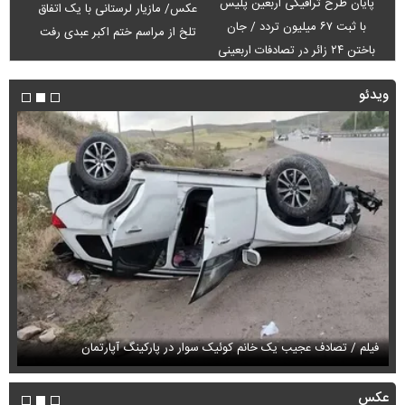
پایان طرح ترافیکی اربعین پلیس
عکس/ مازیار لرستانی با یک اتفاق
با ثبت ۶۷ میلیون تردد / جان
تلخ از مراسم ختم اکبر عبدی رفت
باختن ۲۴ زائر در تصادفات اربعینی
ویدئو
فیلم / تصادف عجیب یک خانم کوئیک سوار در پارکینگ آپارتمان
فی
عکس