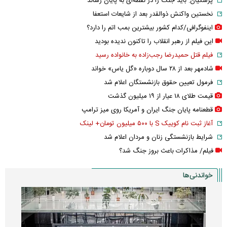
پزشکیان: باید جنگ را در نقطه‌ای به پایان رساند
نخستین واکنش ذوالقدر بعد از شایعات استعفا
اینفوگرافی/کدام کشور بیشترین بمب اتم را دارد؟
این فیلم از رهبر انقلاب را تاکنون ندیده بودید
فیلم قتل حمیدرضا رجب‌زاده به خانواده رسید
شادمهر بعد از ۲۸ سال دوباره «گل یاس» خواند
فرمول تعیین حقوق بازنشستگان اعلام شد
قیمت طلای ۱۸ عیار از ۱۹ میلیون گذشت
قطعنامه پایان جنگ ایران و آمریکا روی میز ترامپ
آغاز ثبت نام کوییک S با ۵۰۰ میلیون تومان+ لینک
شرایط بازنشستگی زنان و مردان اعلام شد
فیلم/ مذاکرات باعث بروز جنگ شد؟
خواندنی‌ها