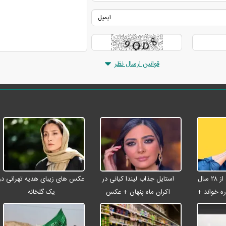
قوانین ارسال نظر
شادمهر عقیلی بعد از ۲۸ سال
استایل جذاب لیندا کیانی در
عکس های زیبای هدیه تهرانی در
ه خواند +
اکران ماه پنهان + عکس
یک گلخانه