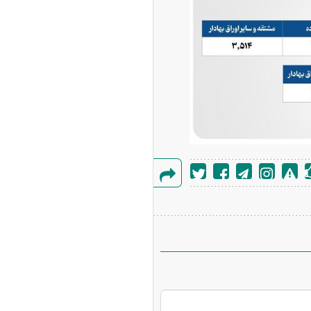
گزارش
خطا