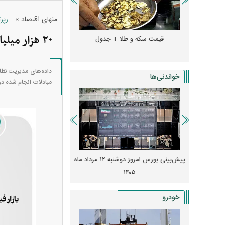
»
منهای اقتصاد
رپرت
۲۰ هزار میلیارد تومان مبادله بورس‌های کالا و انرژی ایران
و + جدول
قیمت سکه و طلا + جدول
قیمت دلار، یورو و سایر 
خواندنی‌ها
مبادلات انجام شده در بازار‌های فی
 از افت شدید
پیش‌بینی بورس امروز دوشنبه ۱۲ مرداد ماه
زنگ خطر انباشت نیاز در 
و نصب‌ها
۱۴۰۵
قیمت‌ها فشرده
خودرو