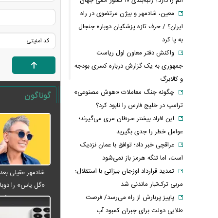
اتم را دارد؟ رتبه‌بندی ۱۰ کشور اتمی جهان
معین، شادمهر و بیژن مرتضوی در راه
ایران؟ / حرف تازه پزشکیان دوباره جنجال
به پا کرد
واکنش دفتر معاون اول ریاست
جمهوری به یک گزارش درباره کسری بودجه
و کالابرگ
چگونه جنگ معاملات «هوش مصنوعی»
گوناگون
ترامپ در خلیج فارس را نابود کرد؟
این افراد بیشتر سرطان مری می‌گیرند؛
عوامل خطر را جدی بگیرید
عراقچی خبر داد؛ توافق با عمان نزدیک
است، اما تنگه هرمز باز نمی‌شود
تمدید قرارداد اوزجان بیزاتی با استقلال؛
مربی ترک‌تبار ماندنی شد
«گل یاس» را دوبار
پاییز پربارش از راه می‌رسد/ فرصت
ویدئو
طلایی دولت برای جبران کمبود آب