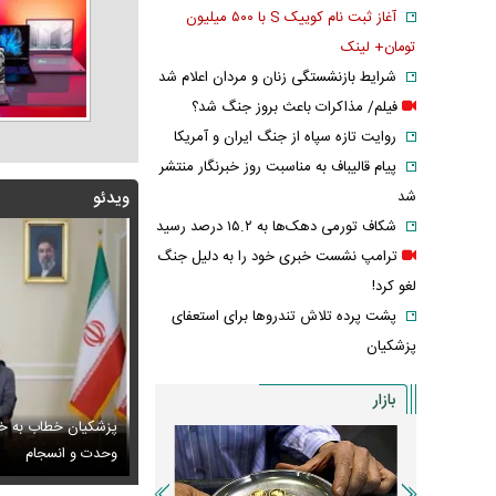
آغاز ثبت نام کوییک S با ۵۰۰ میلیون
تومان+ لینک
شرایط بازنشستگی زنان و مردان اعلام شد
فیلم/ مذاکرات باعث بروز جنگ شد؟
روایت تازه سپاه از جنگ ایران و آمریکا
پیام قالیباف به مناسبت روز خبرنگار منتشر
شد
ویدئو
شکاف تورمی دهک‌ها به ۱۵.۲ درصد رسید
ترامپ نشست خبری خود را به دلیل جنگ
لغو کرد!
پشت پرده تلاش تندروها برای استعفای
پزشکیان
بازار
پزشکیان خطاب به خب
راب‌های شهباز شریف خبرساز شد
 ادامه تجمعات شبانه تعیین تکلیف شد
وحدت و انسجام
عکس / عاشقانه‌