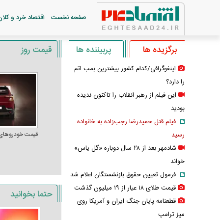
صفحه نخست
اقتصاد خرد و کلان
برگزیده ها
پربیننده ها
قیمت روز
اینفوگرافی/کدام کشور بیشترین بمب اتم
را دارد؟
این فیلم از رهبر انقلاب را تاکنون ندیده
بودید
فیلم قتل حمیدرضا رجب‌زاده به خانواده
رسید
قیمت خودرو‌های
شادمهر بعد از ۲۸ سال دوباره «گل یاس»
خواند
فرمول تعیین حقوق بازنشستگان اعلام شد
قیمت طلای ۱۸ عیار از ۱۹ میلیون گذشت
حتما بخوانید
قطعنامه پایان جنگ ایران و آمریکا روی
میز ترامپ