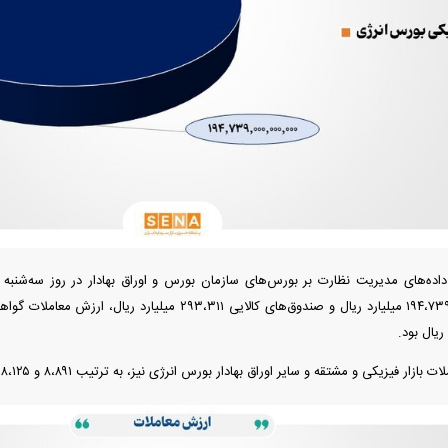
آغاز ثبت نام سایپا از امروز ۱۷ مرداد ۱۴۰۵؛
واردات خودرو گران‌تر شد/ جهش گواهی
میلیون تومان بخرید + لینک
اسقاط و محدودیت جدید در مناطق آزاد
جدید در بازار
رونمایی از پوکو M ۸ پاور با باتری ۸۰۰۰
چگونه جنگ معاملات «هوش مصنوعی»
هوش مصنوعی خ
 فیزیکی و مشتقه و سایر اوراق بهادار بورس انرژی نیز، به ترتیب ۸،۸۹۱ و ۱۸،۱۲۵ میلیارد ریال بود.
عتی
ترامپ در خلیج فارس را نابود کرد؟