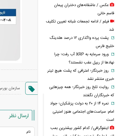
عکس / عاشقانه‌های دختران پیمان
قاسم خانی
فیلم / ادامه تجمعات شبانه تعیین تکلیف
شد
پشت پرده واگذاری ۱۲ درصد هلدینگ
خلیج فارس
ورود سرمایه به XRP آب رفت؛ چرا
نهادها از ریپل عقب نشستند؟
روز خبرنگار؛ اعترافی که پشت هیچ تیتر
خبری منتشر نشد
روایت تلخ روز خبرنگار؛ همه چیزهایی
سازمان بور
که خبرنگاران نگفتند
نمره ۱۴ از ۲۰ به دولت پزشکیان؛ جواد
امام: سیاست‌های اجتماعی هنوز امنیتی
ارسال نظر
است
اینفوگرافی/ کدام کشور بیشترین بمب