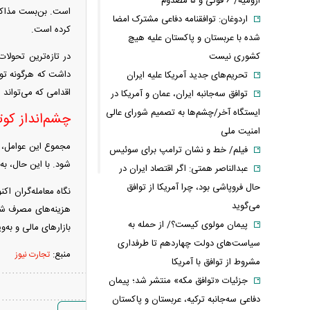
ارومیه/ ۶ فوتی و ۵ مصدوم
است. بن‌بست مذاکرات
اردوغان: توافقنامه دفاعی مشترک امضا
کرده است.
شده با عربستان و پاکستان علیه هیچ
در تازه‌ترین تحولا
کشوری نیست
داشت که هرگونه توا
تحریم‌های جدید آمریکا علیه ایران
اقدامی که می‌تواند 
توافق سه‌جانبه ایران، عمان و آمریکا در
ایستگاه آخر/چشم‌ها به تصمیم شورای عالی
چشم‌انداز کوت
امنیت ملی
مجموع این عوامل، هم
فیلم/ خط و نشان ترامپ برای سوئیس
شود. با این حال، به نظر می‌رسد جفت‌ارز XAU/USD با پایان دادن 
عبدالناصر همتی: اگر اقتصاد ایران در
حال فروپاشی بود، چرا آمریکا از توافق
نگاه معامله‌گران ا
می‌گوید
هزینه‌های مصرف شخص
پیمان مولوی کیست؟/ از حمله به
بازارهای مالی و به‌و
سیاست‌های دولت چهاردهم تا طرفداری
منبع:
تجارت نیوز
مشروط از توافق با آمریکا
جزئیات «توافق مکه» منتشر شد؛ پیمان
دفاعی سه‌جانبه ترکیه، عربستان و پاکستان