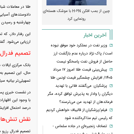
رونمایی از پوکو M ۸ پاور با باتری ۸۰۰۰
چین از بمب افکن H-۶N با موشک هسته‌ای
پهپاد رهگیر یا موشک پدا
دادوستدهای آسیایی 
رونمایی کرد
کدامیک بیشتر
چهارشنبه و رسیدن به بالاترین سطح ۲.۵
این رفتار دلار، که
آخرین اخبار
ارزیابی می‌شود. گفتنی‌ست قیمت ط
وزیر نفت در عملکرد خود موفق نبوده
تصمیم فدرال ر
است/ پاک نژاد درباره عدم بازگشت ارز
حاصل از فروش نفت پاسخگو نیست
پیش‌بینی قیمت طلا امروز ۱۷ مرداد
۱۴۰۵/ افزایش چشمگیر قیمت اونس طلا
تسهیلی‌تر بیانیه سی
پزشکیان: می‌گفتند فلانی با تهدید
در نشست خبری پس از
دیگران را وادار به پذیرش توافق کرده، مگر
فرماندهان از تهدید من می‌ترسند؟
درصد احتمال افزایش
فیلم/پزشکیان:از قالیباف خواهش کردیم
نقش تنش‌های ژ
که رئیس تیم مذاکره‌کننده شود
تصادف زنجیره‌ای در جاده سلماس -
تصمیم فدرال رزرو د