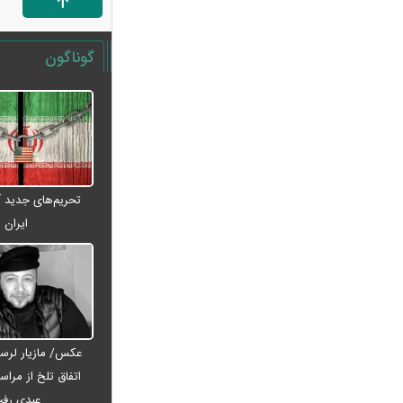
بازنشستگی اعلام شد
قیمت انواع لپ تاپ ام اس آی MSI +
گوناگون
جدول
فیلم/ ترامپ: در نظرسنجی‌های اقتصادی
باید بیش از ۱۰۰ درصد رأی داشته باشم
آتلانتیک: تاب‌آوری ایران دولت ترامپ
را غافلگیر کرد
پارادوکس گرانی و تورم در شمال ایران/
تحریم‌های جدید آم
هزینه‌های زندگی ۲ برابری
ایران
تحلیل و پیش‌بینی بازار خودرو هفته
سوم مرداد ۱۴۰۵
ریسک بزرگ استقلال روی آسانی با
پنجره بسته
رشد ۴.۸ درصدی قیمت جهانی طلا در
عکس/ مازیار لرست
معاملات هفته
اتفاق تلخ از مراس
نقاش و تصویرگر برجسته ایرانی
عبدی رف