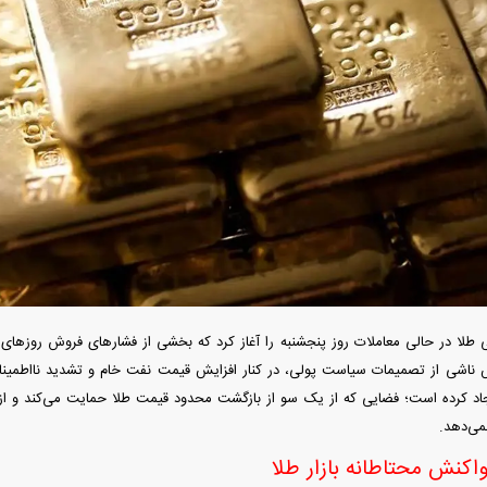
بازار مسکن؛ فنر
کارنامه مردود محسن پاک‌ نژاد؛ از افت شدید
 شده
درآمد ارزی تا بازی با عزل و نصب‌ها
۰۵
دید شد/ اولین
هجوم خودروسازان چینی به اروپا؛ آیا
واردات خودرو از منطق
 سیاسی + جدول
کارخانه‌های بحران‌زده نجات پیدا می‌کنند؟
داغی که بازار خودرو ر
نی طلا در حالی معاملات روز پنجشنبه را آغاز کرد که بخشی از فشارهای فروش روزها
ناشی از تصمیمات سیاست پولی، در کنار افزایش قیمت نفت خام و تشدید نااطمینانی‌
یجاد کرده است؛ فضایی که از یک سو از بازگشت محدود قیمت طلا حمایت می‌کند و ا
می‌دهد.
واکنش محتاطانه بازار طلا