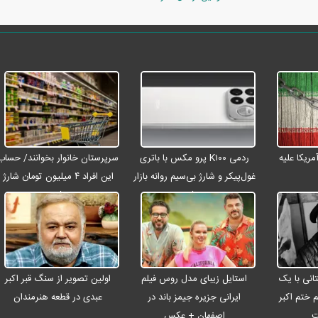
ریکا علیه
ردمی K۱۰۰ پرو مکس با باتری
سرپرستان خانوار بخوانند/ حساب
غول‌پیکر و شارژ بی‌سیم روانه بازار
این افراد ۴ میلیون تومان شارژ
می‌شود
شد
انی با یک
استایل زیبای مدل روس فیلم
اولین تصویر از سنگ قبر اکبر
م ختم اکبر
ایرانی جزیره جیمز باند در
عبدی در قطعه هنرمندان
ت
اصفهان + عکس