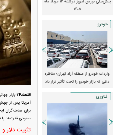
 از افت شدید
پیش‌بینی بورس امروز دوشنبه ۱۲ مرداد ماه
زنگ خطر انباشت نیاز در 
و نصب‌ها
۱۴۰۵
قیمت‌ها فشرده
خودرو
وپا؛ آیا
واردات خودرو از منطقه آزاد تهران؛ مناظره
قیمت خودرو وارد فاز ج
دا می‌کنند؟
داغی که بازار خودرو را تحت تأثیر قرار داد
واکنش بازار به تحولات
اقتصاد۲۴
-بازار جها
فناوری
آمریکا پس از جهش 
برای معامله‌گران ا
صعودی قدرتمند را ن
تثبیت دلار و 