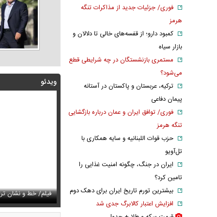
فوری/ جزئیات جدید از مذاکرات تنگه
هرمز
کمبود دارو؛ از قفسه‌های خالی تا دلالان و
بازار سیاه
مستمری بازنشستگان در چه شرایطی قطع
می‌شود؟
ویدئو
ترکیه، عربستان و پاکستان در آستانه
پیمان دفاعی
فوری/ توافق ایران و عمان درباره بازگشایی
تنگه هرمز
حزب قوات اللبنانیه و سایه همکاری با
تل‌آویو
ایران در جنگ، چگونه امنیت غذایی را
تامین کرد؟
زشکیان:از قالیباف خواهش کردیم که رئیس تیم مذاکره‌کننده
بیشترین تورم تاریخ ایران برای دهک دوم
تایل جدید صابر ابر در فضای مجازی پربازدید شد
فیلم/ خط و نشان ت
عکس دیده‌نشده 
افزایش اعتبار کالابرگ جدی شد