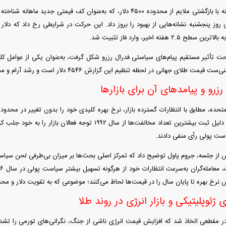
طلا در معاملات شبانه با بازگشتی ملایم از محدوده ۴۵۰۰ دلار، که به‌عنوان کف 
فند؛ قدرت تهدید
رونمایی از پوکو M ۸ پاور با باتری ۸۰۰۰
روز پنجشنبه نشانه‌هایی از بهبود را بروز داد. این حرکت در شرایطی رخ داد که دلار 
 است؟
میلی‌آمپرساعتی
رونمای
 هفته اخیر، وارد فاز تثبیت شد.
 تحت تأثیر مستقیم پیام‌های سیاستی فدرال رزرو شکل گرفت، به‌عنوان یکی از عوامل ک
لای جهانی در لحظه تنظیم این گزارش ۴۵۴۶ دلار است و رشد آرام و محدودی را تجربه می‌کند.
زرو و پیامدهای آن برای بازارها
حال، این تصمیم به دلیل ثبت بیشترین تعداد مخالفت‌ها از سال ۱۹۹۲ 
است پولی رأی منفی دادند.
 جلسه، جروم پاول توضیح داد که تمرکز اصلی بحث‌ها بر میزان بی‌طرفی لحن سیاست
 نرخ بهره تا پایان سال را در قیمت‌ها لحاظ می‌کنند؛ موضوعی که به تقویت دلار و م
ئوپلیتیکی و بازار انرژی در روند طلا
ر مقطعی اتخاذ شد که افزایش قیمت انرژی ناشی از جنگ، نگرانی‌های تورمی را تشدید 