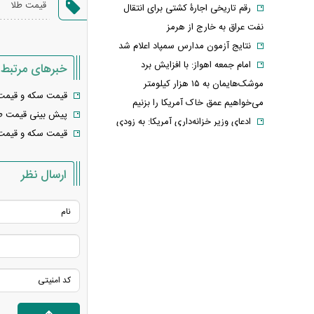
قیمت طلا
رقم تاریخی اجارۀ کشتی برای انتقال
نفت عراق به خارج از هرمز
نتایج آزمون مدارس سمپاد اعلام شد
امام‌ جمعه اهواز: با افزایش برد
خبرهای مرتبط
موشک‌هایمان به ۱۵ هزار کیلومتر
قیمت سکه و قیمت طلا امروز چ
می‌خواهیم عمق خاک آمریکا را بزنیم
پیش بینی قیمت طلا و سکه امروز ۱۰ اردیبهش
ادعای وزیر خزانه‌داری آمریکا: به زودی
قیمت سکه و قیمت طلا امروز پن
شاهد توافق با ایران خواهیم بود
حمله ۶ قلاده سگ به کودک ۹ ساله در
ارسال نظر
سنندج
رسانه اماراتی: دور هفتم مذاکرات لبنان
و اسرائیل؛ بدون توافق، بدون عقب‌نشینی
یک لایحه، هزار سؤال؛ سهم ایران از خزر
واقعاً در خطر است؟
با وجود جنگ و تحریم می‌توان شرایط
اقتصادی را بهبود بخشید
خبر مهم برای بازنشستگان/ شرط جدید