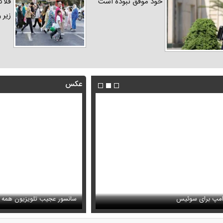
خود موفق نبوده است
فلاک
زیر 
عکس
فیلم/ توصیه رهبر شهید درباره اح
رامپ برای سوئیس
ظل‌السلطنه نوه ناصرالدین شاه در لباس دامادی
خامنه ای
سانسور عجیب تلویزیون همه 