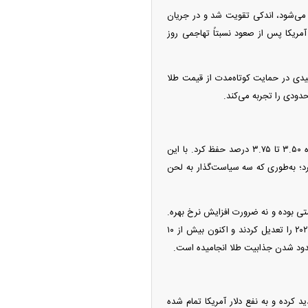
قیمتی جدید ماهانه شناخته می‌شود، اندکی تقویت شد و در جریان
چین از بمب افکن H-۶N با موشک هسته‌ای
آمریکا پس از صعود نسبتاً تهاجمی روز
ی کرد
لیدی در حمایت کوتاه‌مدت از قیمت طلا
بانک مرکزی ایالات متحده، مطابق با انتظارات گسترده بازار، نرخ بهره کلیدی خود را بدون تغییر در محدوده ۳.۵۰ تا ۳.۷۵ درصد حفظ کرد. با این
توجه فعالان بازار را به خود جلب کرد؛ به‌طوری که سه سیاست‌گذار به لحن
ی بوده و نه ضرورت افزایش نرخ بهره.
با وجود این اظهارات، معامله‌گران به‌سرعت انتظارات خود از هرگونه تسهیل بیشتر سیاست پولی در سال ۲۰۲۶ را تعدیل کردند و اکنون بیش از ۱۰
حدود شدن جذابیت طلا انجامیده است.
کرده و به نفع دلار آمریکا تمام شده