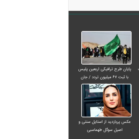
پایان طرح ترافیکی اربعین پلیس
با ثبت ۶۷ میلیون تردد / جان
باختن ۲۴ زائر در تصادفات
اربعینی
عکس پربازدید از استایل سنتی و
اصیل سوگل طهماسبی