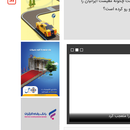
ت چگونه معیشت ایرانیان را
و رو کرده است؟
تمال اسارت مجتبی و مصطفی
فیلم/پزشکیان:از قالیباف خواهش کردیم که رئیس ت
را متعجب کرد
شود
استایل جدید صابر ابر در فضای مجازی پرباز