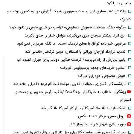
جنجال به پا کرد
واکنش دفتر معاون اول ریاست جمهوری به یک گزارش درباره کسری بودجه و
کالابرگ
چگونه جنگ معاملات «هوش مصنوعی» ترامپ در خلیج فارس را نابود کرد؟
این افراد بیشتر سرطان مری می‌گیرند؛ عوامل خطر را جدی بگیرید
عراقچی خبر داد؛ توافق با عمان نزدیک است، اما تنگه هرمز باز نمی‌شود
تمدید قرارداد اوزجان بیزاتی با استقلال؛ مربی ترک‌تبار ماندنی شد
پاییز پربارش از راه می‌رسد/ فرصت طلایی دولت برای جبران کمبود آب
اسامی خریدهای جدید پرسپولیس لو رفت
هوش مصنوعی خودزنی می‌کند
بازنشستگان کشوری بخوانند؛ آخرین مهلت ثبت‌نام بیمه تکمیلی اعلام شد
پزشکیان خطاب به خبرنگاران چه گفت؟ /تأکید رئیس‌جمهور بر وحدت و
انسجام
شوک تازه به اقتصاد آمریکا / بازار کار آمریکا غافلگیر شد
لیونل مسی عزادار شد + عکس
جوراب‌های شهباز شریف خبرساز شد
بحران گاز جدی شد؛ صنعت گاز برای حل ناترازی سراغ دانش‌بنیان‌ها رفت