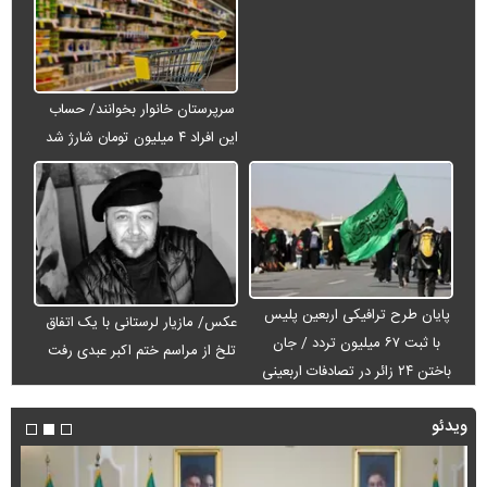
سرپرستان خانوار بخوانند/ حساب
این افراد ۴ میلیون تومان شارژ شد
پایان طرح ترافیکی اربعین پلیس
عکس/ مازیار لرستانی با یک اتفاق
با ثبت ۶۷ میلیون تردد / جان
تلخ از مراسم ختم اکبر عبدی رفت
باختن ۲۴ زائر در تصادفات اربعینی
ویدئو