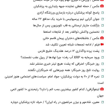
عکس / حمله لفظی نماینده جبهه پایداری به پزشکیان
پاسخ کوتاه پزشکیان درباره بازسازی ورزشگاه آزادی
جوان گرایی تیم پرسپولیس با خرید یک مدافع ۲۲ ساله
بازگشت مازیار لرستانی به قاب تلویزیون پس از سال‌ها
نخستین واکنش ذوالقدر بعد از شایعات استعفا
عکس / عاشقانه‌های دختران پیمان قاسم خانی
فیلم / ادامه تجمعات شبانه تعیین تکلیف شد
پشت پرده واگذاری ۱۲ درصد هلدینگ خلیج فارس
ورود سرمایه به XRP آب رفت؛ چرا نهادها از ریپل عقب نشستند؟
روز خبرنگار؛ اعترافی که پشت هیچ تیتر خبری منتشر نشد
روایت تلخ روز خبرنگار؛ همه چیزهایی که خبرنگاران نگفتند
نمره ۱۴ از ۲۰ به دولت پزشکیان؛ جواد امام: سیاست‌های اجتماعی هنوز امنیتی
است
اینفوگرافی/ کدام کشور بیشترین بمب اتم را دارد؟ رتبه‌بندی ۱۰ کشور اتمی
جهان
معین، شادمهر و بیژن مرتضوی در راه ایران؟ / حرف تازه پزشکیان دوباره