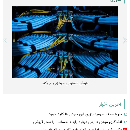
هوش مصنوعی خودزنی می‌کند
آخرین اخبار
طرح حذف سهمیه بنزین این خودرو‌ها کلید خورد
افشاگری مهدی طارمی درباره رابطه احساسی با سحر قریشی
عکس / ورزش لاکچری الهام پاوه نژاد در میانه تابستان