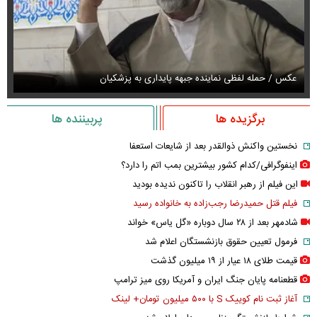
عکس / حمله لفظی نماینده جبهه پایداری به پزشکیان
عک
برگزیده ها
پربیننده ها
نخستین واکنش ذوالقدر بعد از شایعات استعفا
اینفوگرافی/کدام کشور بیشترین بمب اتم را دارد؟
این فیلم از رهبر انقلاب را تاکنون ندیده بودید
فیلم قتل حمیدرضا رجب‌زاده به خانواده رسید
شادمهر بعد از ۲۸ سال دوباره «گل یاس» خواند
فرمول تعیین حقوق بازنشستگان اعلام شد
قیمت طلای ۱۸ عیار از ۱۹ میلیون گذشت
قطعنامه پایان جنگ ایران و آمریکا روی میز ترامپ
آغاز ثبت نام کوییک S با ۵۰۰ میلیون تومان+ لینک