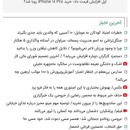
اپل افزایش قیمت داد؛ خرید iPhone ۱۸ Pro رویا شد؟
آخرین اخبار
خطرات اعتیاد کودکان به موبایل؛ ۱۰ آسیبی که والدین باید جدی بگیرند
جنگل‌تراشی به اسم مدیریت پسماند؛ سراوان در آستانه واگذاری ۵ هکتار
چرا با وجود ورزش لاغر نمی‌شویم؟ / دلایل کاهش نیافتن وزن را بدانید
دستمزد کارگران دوباره افزایش می‌یابد؟ / آخرین تصمیم شورای عالی کار
اشک و دلتنگی نعیمه نظام‌دوست در سالگرد ماه‌چهره خلیلی
مدارس بی‌معلم در انتظار اعتبار؛ آموزش‌وپرورش با ۱۰۰ موکب اربعین چه
می‌کند؟
عکس/ بهنوش بختیاری با این استوری همه را به فکر فرو برد
حذف خبر مربوط به محسن رضایی از خروجی یک خبرگزاری
این ساندویچ‌ها را از بیرون نخرید/ توصیه مهم مینو محرز درباره غذای خیابانی
فیلم/ پزشکیان: دشمنان می‌دانند چه کسانی را ترور می‌کنند
عروسی رونالدو جنجالی شد؛ همسر مسی دعوت شد، خود مسی نه!
حق انتخاب، نخستین قربانی انحصار