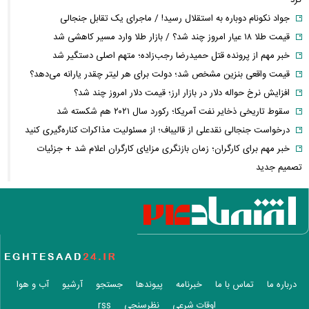
کرد
جواد نکونام دوباره به استقلال رسید! / ماجرای یک تقابل جنجالی
قیمت طلا ۱۸ عیار امروز چند شد؟ / بازار طلا وارد مسیر کاهشی شد
خبر مهم از پرونده قتل حمیدرضا رجب‌زاده؛ متهم اصلی دستگیر شد
قیمت واقعی بنزین مشخص شد؛ دولت برای هر لیتر چقدر یارانه می‌دهد؟
افزایش نرخ حواله دلار در بازار ارز؛ قیمت دلار امروز چند شد؟
سقوط تاریخی ذخایر نفت آمریکا؛ رکورد سال ۲۰۲۱ هم شکسته شد
درخواست جنجالی نقدعلی از قالیباف؛ از مسئولیت مذاکرات کناره‌گیری کنید
خبر مهم برای کارگران؛ زمان بازنگری مزایای کارگران اعلام شد + جزئیات
تصمیم جدید
محموله جدید بابک زنجانی به این استان ارسال شد
زمان پرداخت معوقات بازنشستگان تأمین اجتماعی؛ معوقات فروردین و
اردیبهشت چه زمانی واریز می‌شود؟
بورس و فرابورس سبزپوش شدند؛ بازار سرمایه امروز با قدرت شروع کرد
درخواست توقف تحمیل هزینه‌های مسئولیت اجتماعی به شرکت‌های بورسی
هجوم حقیقی‌ها به بورس؛ سومین روز رشد بالای ۲ درصدی شاخص کل چه
درباره ما
تماس با ما
خبرنامه
پیوندها
جستجو
آرشیو
آب و هوا
پیامی دارد؟
اوقات شرعی
نظرسنجی
rss