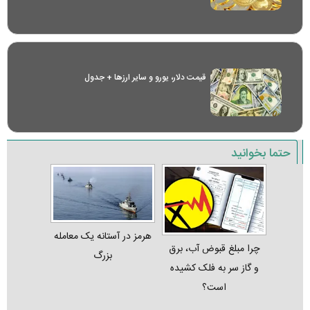
قیمت دلار، یورو و سایر ارز‌ها + جدول
حتما بخوانید
هرمز در آستانه یک معامله
چرا مبلغ قبوض آب، برق
بزرگ
و گاز سر به فلک کشیده
است؟