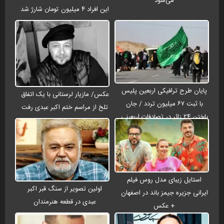
می‌شود
این افراد ۴ میلیون تومان شارژ شد
پایان طرح ترافیکی اربعین پلیس
عکس/ مازیار لرستانی با یک اتفاق
با ثبت ۶۷ میلیون تردد / جان
تلخ از مراسم ختم اکبر عبدی رفت
باختن ۲۴ زائر در تصادفات اربعینی
استایل زیبای مدل روس فیلم
اولین تصویر از سنگ قبر اکبر
ایرانی جزیره جیمز باند در اصفهان
عبدی در قطعه هنرمندان
+ عکس