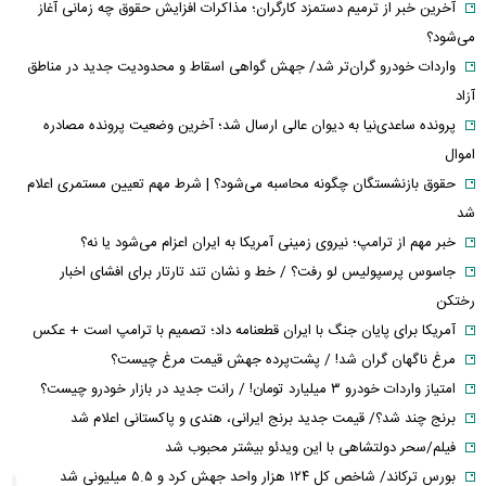
آخرین خبر از ترمیم دستمزد کارگران؛ مذاکرات افزایش حقوق چه زمانی آغاز
می‌شود؟
واردات خودرو گران‌تر شد/ جهش گواهی اسقاط و محدودیت جدید در مناطق
آزاد
پرونده ساعدی‌نیا به دیوان عالی ارسال شد؛ آخرین وضعیت پرونده مصادره
اموال
حقوق بازنشستگان چگونه محاسبه می‌شود؟ | شرط مهم تعیین مستمری اعلام
شد
خبر مهم از ترامپ؛ نیروی زمینی آمریکا به ایران اعزام می‌شود یا نه؟
جاسوس پرسپولیس لو رفت؟ / خط و نشان تند تارتار برای افشای اخبار
رختکن
آمریکا برای پایان جنگ با ایران قطعنامه داد؛ تصمیم با ترامپ است + عکس
مرغ ناگهان گران شد! / پشت‌پرده جهش قیمت مرغ چیست؟
امتیاز واردات خودرو ۳ میلیارد تومان! / رانت جدید در بازار خودرو چیست؟
برنج چند شد؟/ قیمت جدید برنج ایرانی، هندی و پاکستانی اعلام شد
فیلم/سحر دولتشاهی با این ویدئو بیشتر محبوب شد
بورس ترکاند/ شاخص کل ۱۲۴ هزار واحد جهش کرد و ۵.۵ میلیونی شد