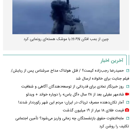
چین از بمب افکن H-۶N با موشک هسته‌ای رونمایی کرد
آخرین اخبار
حمیدرضا رجب‌زاده کیست؟ / قتل هولناک مداح سرشناس پس از ربایش/
فیلم جنایت برای خانواده ارسال شد
روز خبرنگار نمادی برای قدردانی از توسعه‌دهندگان آگاهی و شفافیت
شادمهر عقیلی بعد از ۲۸ سال «گل یاس» را دوباره خواند + ویدئو
آمار تکان‌دهنده مصرف تریاک در ایران؛ مردم این شهر رکورددار شدند!
قیمت طلای ۱۸ عیار از ۱۹ میلیون گذشت
مابه‌التفاوت حقوق بازنشستگان چه زمانی واریز می‌شود؟ تأمین اجتماعی
تکلیف را روشن کرد