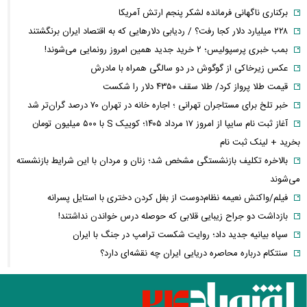
برکناری ناگهانی فرمانده لشکر پنجم ارتش آمریکا
۲۲۸ میلیارد دلار کجا رفت؟ / ردیابی دلارهایی که به اقتصاد ایران برنگشتند
بمب خبری پرسپولیس؛ ۲ خرید جدید همین امروز رونمایی می‌شوند!
عکس زیرخاکی از گوگوش در دو سالگی همراه با مادرش
قیمت طلا پرواز کرد/ طلا سقف ۴۳۵۰ دلار را شکست
خبر تلخ برای مستاجران تهرانی ؛ اجاره خانه در تهران ۷۰ درصد گران‌تر شد
آغاز ثبت نام سایپا از امروز ۱۷ مرداد ۱۴۰۵؛ کوییک S با ۵۰۰ میلیون تومان
بخرید + لینک ثبت نام
بالاخره تکلیف بازنشستگی مشخص شد؛ زنان و مردان با این شرایط بازنشسته
می‌شوند
فیلم/واکنش نعیمه نظام‌دوست از بغل کردن دختری با استایل پسرانه
بازداشت دو جراح زیبایی قلابی که حوصله درس خواندن نداشتند!
سپاه بیانیه جدید داد؛ روایت شکست ترامپ در جنگ با ایران
سنتکام درباره محاصره دریایی ایران چه نقشه‌ای دارد؟
عکس عاشقانه سپند امیرسلیمانی با پسرش
استایل جذاب لیندا کیانی در اکران ماه پنهان + عکس