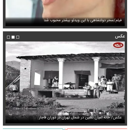
فیلم/سحر دولتشاهی با این ویدئو بیشتر محبوب شد
فی
عکس
عکس/ خانه اعیان نشین در شمال تهران در دوران قاجار
قیمت