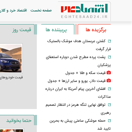
صفحه نخست
اقتصاد خرد و کلان
برگزیده ها
پربیننده ها
قیمت روز
کشتی عربستان هدف موشک بالستیک
قرار گرفت
پشت پرده مطرح شدن دوباره استعفای
پزشکیان
قیمت سکه و طلا + جدول
قیمت خودرو‌های
قیمت دلار، یورو و سایر ارز‌ها + جدول
افشای آخرین پیام آمریکا به ایران درباره
مذاکرات
توافق نهایی تنگه هرمز در انتظار تصمیم
رهبری
حتما بخوانید
حمله موشکی ساعتی پیش به بحرین
تایید شد