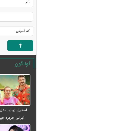
هسته‌ای رونمایی کرد
شکاف میان روایت دولت و واقعیت
بازار؛ کالابرگ در گرداب کسری بودجه
فیلم / روایت پزشکیان از روز حمله به
بیت رهبری
فیلم / روایت پزشکیان از دیدار با رهبر
شهید پس از بمباران شورای امنیت ملی
فیلم / پزشکیان: حوادث دی ماه قابل
گوناگون
فراموشی نیست
فیلم / پزشکیان: می‌خواستند ایران را ۴۸
ساعته مثل سوریه کنند
عکس / قاب عاشقانه همایون شجریان و
دخترش
فیلم / توضیحات پزشکیان درباره نحوه
استایل زیبای مدل
ارتباط با رهبری
ایرانی جزیره جیم
تلاش دوباره علیرضا بیرانوند برای فرار از
اصفهان + 