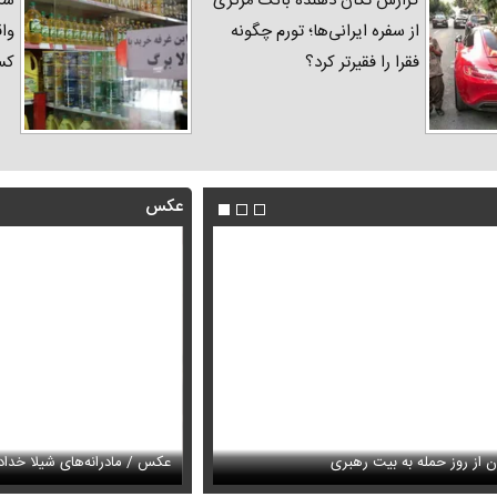
گزارش تکان‌ دهنده بانک مرکزی
شک
از سفره ایرانی‌ها؛ تورم چگونه
واق
فقرا را فقیرتر کرد؟
کس
عکس
فیلم / روایت پزشکیان از دیدار با 
ن از روز حمله به بیت رهبری
دناک ایرج طهماسب واکنش برانگیز شد
امنیت ملی
عکس / مادرانه‌های شیلا خدادا