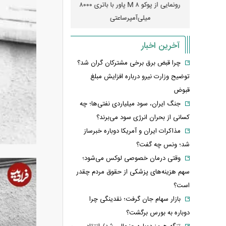
قدرت تهدید
رونمایی از پوکو M ۸ پاور با باتری ۸۰۰۰
چین
؟
میلی‌آمپرساعتی
رونمایی کر
آخرین اخبار
چرا قبض برق برخی مشترکان گران شد؟
توضیح وزارت نیرو درباره افزایش مبلغ
قبوض
جنگ ایران، سود میلیاردی نفتی‌ها؛ چه
کسانی از بحران انرژی سود می‌برند؟
مذاکرات ایران و آمریکا دوباره خبرساز
شد؛ ونس چه گفت؟
وقتی درمان خصوصی لوکس می‌شود؛
سهم هزینه‌های پزشکی از حقوق مردم چقدر
است؟
بازار سهام جان گرفت؛ نقدینگی چرا
دوباره به بورس برگشت؟