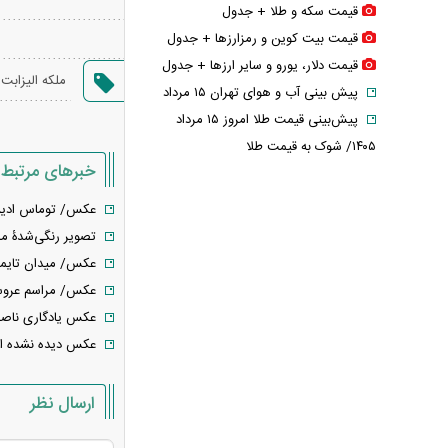
قیمت سکه و طلا + جدول
قیمت بیت کوین و رمزارز‌ها + جدول
قیمت دلار، یورو و سایر ارز‌ها + جدول
ملکه الیزابت 
پیش بینی آب و هوای تهران ۱۵ مرداد
پیش‌بینی قیمت طلا امروز ۱۵ مرداد
۱۴۰۵/ شوک به قیمت طلا
خبرهای مرتبط
سه ترکیب خطرآفرین با قهوه که سلامت
قلب را نشانه می‌رود
عکس/ توماس ادیسون در
طالبی یا هندوانه؛ یک انتخاب سخت
تصویر رنگی‌شدۀ ما
برای دیابتی‌ها
عکس/ میدان تایمز نیویور
خطر حذف مصرف برنج در رژیم غذایی و
عکس/ مراسم عروسی رو
عوارض آن
عکس یادگاری ناصرالدین
عکس / مادرانه‌های شیلا خداداد در کنار
عکس دیده نشده از مید
فرزندانش
رونمایی از پوکو M ۸ پاور با باتری ۸۰۰۰
ارسال نظر
میلی‌آمپرساعتی
چین از بمب افکن H-۶N با موشک