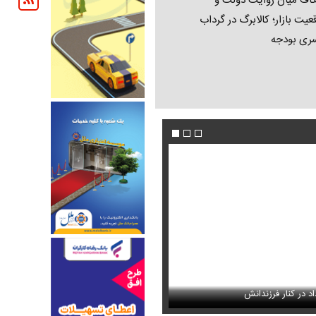
اف میان روایت دولت و
عیت بازار؛ کالابرگ در گرداب
ری بودجه
رهبر شهید پس از بمباران شورای
د در کنار فرزندانش
عکس / قاب عاشقانه همایون شجریان و دخ