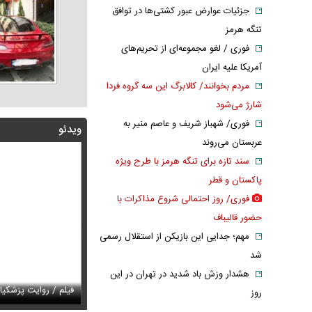
جزئیات عوارض عبور کشتی‌ها در توافق
تنگه هرمز
فوری / لغو مجموعه‌ای از تحریم‌های
آمریکا علیه ایران
مردم بخوانند/ کالابرگ این سه گروه فردا
شارژ می‌شود
فوری/ شهباز شریف و عاصم منیر به
ویدئو
عربستان می‌روند
سند تازه برای تنگه هرمز با طرح ویژه
پاکستان و قطر
فوری/ روز احتمالی شروع مذاکرات با
حضور قالیباف
مهم؛ جدایی این بازیکن از استقلال رسمی
شد
هشدار وزش باد شدید در تهران در این
 پزشکیان: حوادث دی ماه قابل فراموشی نیست
س / قاب عاشقانه همایون شجریان و دخترش
فیلم / روایت پزشکیا
عکس / پیام در
روز