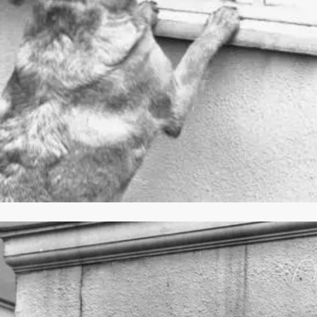
 از بمب افکن H-۶N با موشک هسته‌ای
د