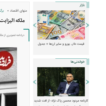
بازار
»
منهای اقتصاد
برگ
ملکه الیزابت دوم به همر
درادامه تصویری از ملکه ا
دول
قیمت دلار، یورو و سایر ارز‌ها + جدول
قیمت خودرو‌های ایران 
خواندنی‌ها
 مسکن؛ فنر
کارنامه مردود محسن پاک‌ نژاد؛ از افت شدید