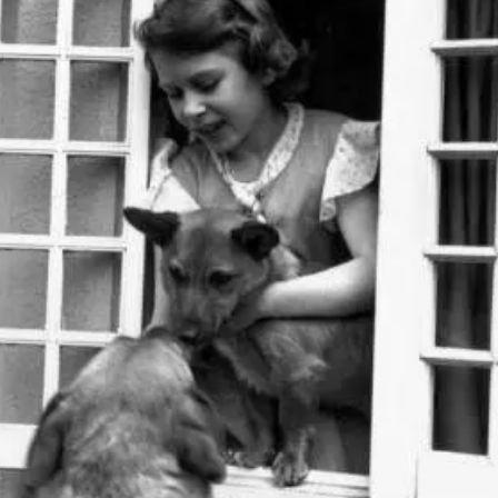
آغاز فروش اقساطی خودروی KMC SR۶ +