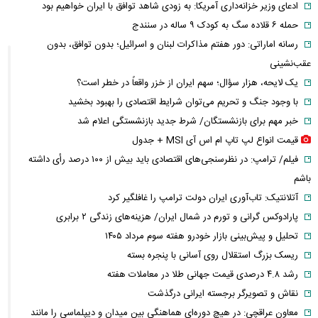
ادعای وزیر خزانه‌داری آمریکا: به زودی شاهد توافق با ایران خواهیم بود
حمله ۶ قلاده سگ به کودک ۹ ساله در سنندج
رسانه اماراتی: دور هفتم مذاکرات لبنان و اسرائیل؛ بدون توافق، بدون
عقب‌نشینی
یک لایحه، هزار سؤال؛ سهم ایران از خزر واقعاً در خطر است؟
با وجود جنگ و تحریم می‌توان شرایط اقتصادی را بهبود بخشید
خبر مهم برای بازنشستگان/ شرط جدید بازنشستگی اعلام شد
قیمت انواع لپ تاپ ام اس آی MSI + جدول
فیلم/ ترامپ: در نظرسنجی‌های اقتصادی باید بیش از ۱۰۰ درصد رأی داشته
باشم
آتلانتیک: تاب‌آوری ایران دولت ترامپ را غافلگیر کرد
پارادوکس گرانی و تورم در شمال ایران/ هزینه‌های زندگی ۲ برابری
تحلیل و پیش‌بینی بازار خودرو هفته سوم مرداد ۱۴۰۵
ریسک بزرگ استقلال روی آسانی با پنجره بسته
رشد ۴.۸ درصدی قیمت جهانی طلا در معاملات هفته
نقاش و تصویرگر برجسته ایرانی درگذشت
معاون عراقچی: در هیچ دوره‌ای هماهنگی بین میدان و دیپلماسی را مانند