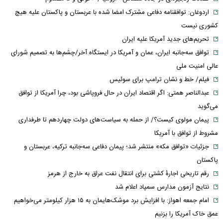
اردوغان: توافقنامه دفاعی مشترک امضا شده با عربستان و پاکستان علیه هیچ
کشوری نیست
تحریم‌های جدید آمریکا علیه ایران
توافق سه‌جانبه ایران، عمان و آمریکا در ایستگاه آخر/چشم‌ها به تصمیم شورای
عالی امنیت ملی
فیلم/ خط و نشان ترامپ برای سوئیس
عبدالناصر همتی: اگر اقتصاد ایران در حال فروپاشی بود، چرا آمریکا از توافق
می‌گوید
پیمان مولوی کیست؟/ از حمله به سیاست‌های دولت چهاردهم تا طرفداری
مشروط از توافق با آمریکا
جزئیات «توافق مکه» منتشر شد؛ پیمان دفاعی سه‌جانبه ترکیه، عربستان و
پاکستان
رقم تاریخی اجارۀ کشتی برای انتقال نفت عراق به خارج از هرمز
نتایج آزمون مدارس سمپاد اعلام شد
امام‌ جمعه اهواز: با افزایش برد موشک‌هایمان به ۱۵ هزار کیلومتر می‌خواهیم
عمق خاک آمریکا را بزنیم