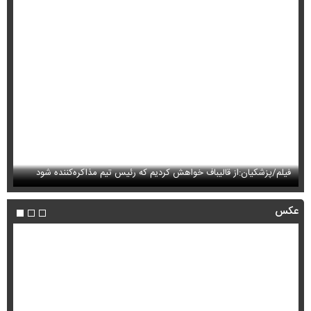
فیلم/پزشکیان:از قالیباف خواهش کردیم که رئیس تیم مذاکره‌کننده شود
فی
عکس