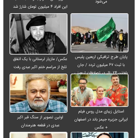
می‌شود
این افراد ۴ میلیون تومان شارژ شد
پایان طرح ترافیکی اربعین پلیس
عکس/ مازیار لرستانی با یک اتفاق
با ثبت ۶۷ میلیون تردد / جان
تلخ از مراسم ختم اکبر عبدی رفت
باختن ۲۴ زائر در تصادفات اربعینی
استایل زیبای مدل روس فیلم
اولین تصویر از سنگ قبر اکبر
ایرانی جزیره جیمز باند در اصفهان
عبدی در قطعه هنرمندان
+ عکس