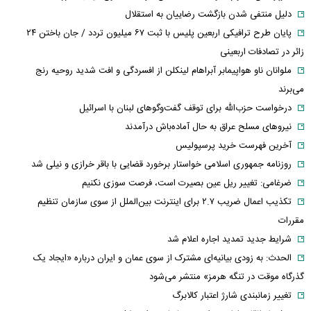
دلیل منتفی شدن بازگشت رضاییان به استقلال
پایان طرح ترافیکی اربعین پلیس با ثبت ۶۷ میلیون تردد / جان باختن ۲۴
زائر در تصادفات اربعینی
ملوانان ناو هواپیمابر آبراهام لینکلن از افسردگی و افت شدید روحیه رنج
می‌برند
درخواست حزب‌الله برای توقف گفت‌وگوهای لبنان با اسرائیل
نیروهای مسلح عراق به حال آماده‌باش درآمدند
آخرین فهرست خرید پرسپولیس
روزنامه جمهوری اسلامی خواستار برخورد قضایی با باقر خرازی و نیلی شد
ضرغامی: تغییر ریل عین بصیرت است، فرصت سوزی نکنیم
تکذیب اعمال ضریب ۲.۷ برای اینترنت بین‌الملل از سوی سازمان تنظیم
مقررات
شرایط جدید تمدید اجاره اعلام شد
الحدث: به زودی بیانیه‌ای مشترک از سوی عمان و ایران درباره «ایجاد یک
گذرگاه موقت در تنگه هرمز» منتشر می‌شود
تغییر زمانبندی‌ شارژ اعتبار کالابرگ