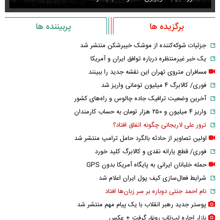
برگزیده ها
پربیننده ها
جزئیات شوکه‌کننده از موشک خیبرشکن منتشر شد
یک خبر غیرمنتظره درباره توافق ایران و آمریکا
مسافران متروی تهران این نقشه جدید را ببینند
فوری/ کالابرگ ۴ میلیون تومانی واریز شد
آخرین وضعیت ترافیک جاده چالوس و راه‌های کشور
واریز ۴ میلیون و ۲۵۰ هزار تومان به حساب کارمندان
ترور علی لاریجانی چگونه اتفاق افتاد؟
اولین تصاویر از حادثه بالگرد حامل ترامپ منتشر شد
فوری/ قطع یارانه نقدی و کالابرگ کلید خورد
حمله خلبانان ایرانی به پایگاه آمریکا بدون GPS
شرایط فعال‌سازی کیف پول ایران اعلام شد
نام احمد جنتی دوباره بر سر زبان‌ها افتاد
پوستر جدید رهبر انقلاب با یک پیام مهم منتشر شد
بازار اجاره لپ‌تاپ رونق گرفت + عکس