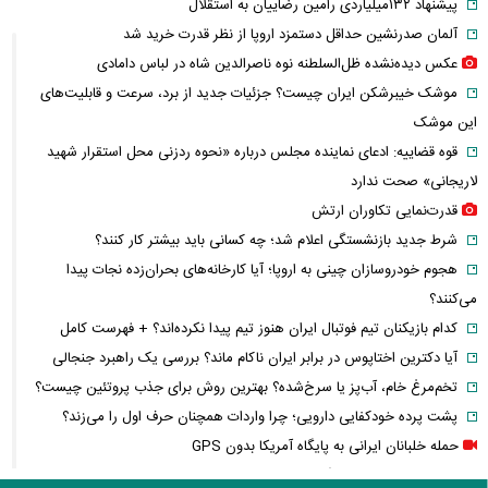
پیشنهاد ۱۳۲میلیاردی رامین رضاییان به استقلال
آلمان صدرنشین حداقل دستمزد اروپا از نظر قدرت خرید شد
عکس دیده‌نشده ظل‌السلطنه نوه ناصرالدین شاه در لباس دامادی
موشک خیبرشکن ایران چیست؟ جزئیات جدید از برد، سرعت و قابلیت‌های
این موشک
قوه قضاییه: ادعای نماینده مجلس درباره «نحوه ردزنی محل استقرار شهید
لاریجانی» صحت ندارد
قدرت‌نمایی تکاوران ارتش
شرط جدید بازنشستگی اعلام شد؛ چه کسانی باید بیشتر کار کنند؟
هجوم خودروسازان چینی به اروپا؛ آیا کارخانه‌های بحران‌زده نجات پیدا
می‌کنند؟
کدام بازیکنان تیم فوتبال ایران هنوز تیم پیدا نکرده‌اند؟ + فهرست کامل
آیا دکترین اختاپوس در برابر ایران ناکام ماند؟ بررسی یک راهبرد جنجالی
تخم‌مرغ خام، آب‌پز یا سرخ‌شده؟ بهترین روش برای جذب پروتئین چیست؟
پشت پرده خودکفایی دارویی؛ چرا واردات همچنان حرف اول را می‌زند؟
حمله خلبانان ایرانی به پایگاه آمریکا بدون GPS
شرایط تغییر نام خانوادگی و شناسنامه اعلام شد+ مراحل، مدارک لازم و قوانین