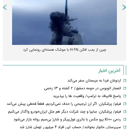
چین از بمب افکن H-۶N با موشک هسته‌ای رونمایی کرد
آخرین اخبار
اردوغان فردا به عربستان سفر می‌کند
انفجار اتوبوس در حومه دمشق/ ۲ کشته و ۱۳ زخمی
پاسخ قالیباف به ترامپ/ واقعیت ها را بپذیرید
فیلم/ پزشکیان: اگر ارز ترجیحی را حذف نمی‌کردیم، قطعاً قحطی پیش می‌آمد
فیلم/ پزشکیان: سایپا و چند شرکت دیگر هم مثل ایران‌خودرو واگذار می‌کنیم
ردمی K۱۰۰ پرو مکس با باتری غول‌پیکر و شارژ بی‌سیم روانه بازار می‌شود
سرپرستان خانوار بخوانند/ حساب این افراد ۴ میلیون تومان شارژ شد