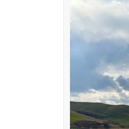
ه آزاد تهران؛ مناظره
ا تحت تأثیر قرار داد
چین از بمب افکن H-۶N با موشک هسته‌ای
ی کرد