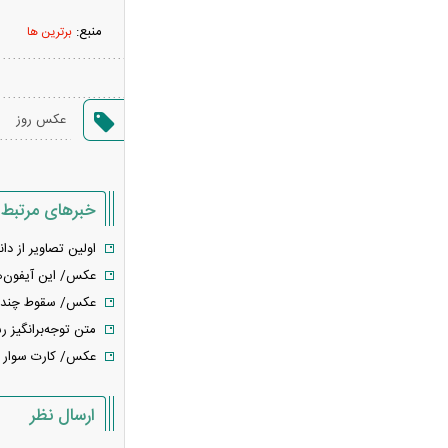
«نحوه ردزنی محل استقرار شهید لاریجانی»
منبع:
برترین ها
صحت ندارد
قدرت‌نمایی تکاوران ارتش
شرط جدید بازنشستگی اعلام شد؛ چه
عکس روز
کسانی باید بیشتر کار کنند؟
هجوم خودروسازان چینی به اروپا؛ آیا
کارخانه‌های بحران‌زده نجات پیدا می‌کنند؟
خبرهای مرتبط
کدام بازیکنان تیم فوتبال ایران هنوز تیم
پیدا نکرده‌اند؟ + فهرست کامل
اولین تصاویر از دا
آیا دکترین اختاپوس در برابر ایران ناکام
عکس/ این آیفون‌های صورتی تا ۵
ماند؟ بررسی یک راهبرد جنجالی
عکس/ سقوط چند در
تخم‌مرغ خام، آب‌پز یا سرخ‌شده؟
متن توجه‌برانگیز ر
بهترین روش برای جذب پروتئین چیست؟
عکس/ کارت سوار شدن به
پشت پرده خودکفایی دارویی؛ چرا
واردات همچنان حرف اول را می‌زند؟
ارسال نظر
حمله خلبانان ایرانی به پایگاه آمریکا