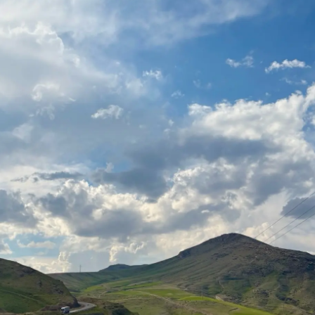
دید شد/ اولین
هجوم خودروسازان چینی به اروپا؛ آیا
واردات خودرو از منطق
 سیاسی + جدول
کارخانه‌های بحران‌زده نجات پیدا می‌کنند؟
داغی که بازار خودرو ر
فند؛ قدرت تهدید
رونمایی از پوکو M ۸ پاور با باتری ۸۰۰۰
 است؟
میلی‌آمپرساعتی
رونمای