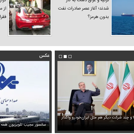
ترکیه و عراق دست به کار
گزار
شدند؛ آغاز عصر صادرات نفت
از س
بدون هرمز؟
فقرا
عکس
ا و چند شرکت دیگر هم مثل ایران‌خودرو واگذار
ظل‌السلطنه نوه ناصرالدین شاه در لباس دامادی
حمله خلبانان ایرانی به پایگاه آمریکا ب
سانسور عجیب تلویزیون همه 