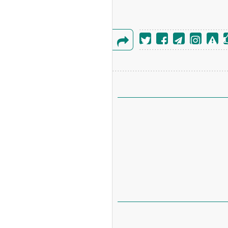
گزارش
خطا