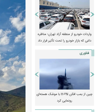
وپا؛ آیا
واردات خودرو از منطقه آزاد تهران؛ مناظره
قیمت خودرو وارد فاز ج
دا می‌کنند؟
داغی که بازار خودرو را تحت تأثیر قرار داد
واکنش بازار به تحولات
فناوری
رونمایی از پوکو M ۸ پاور با باتری ۸۰۰۰
چین از بمب افکن H-۶N با موشک هسته‌ای
پهپاد رهگیر یا موشک پدا
رونمایی کرد
کدامیک بیشتر