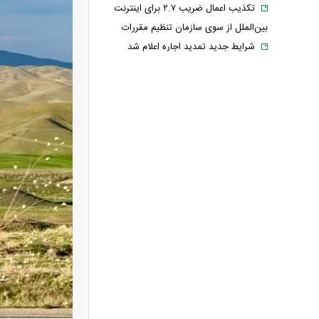
تکذیب اعمال ضریب ۲.۷ برای اینترنت
بین‌الملل از سوی سازمان تنظیم مقررات
شرایط جدید تمدید اجاره اعلام شد
الحدث: به زودی بیانیه‌ای مشترک از
سوی عمان و ایران درباره «ایجاد یک گذرگاه
موقت در تنگه هرمز» منتشر می‌شود
تغییر زمانبندی‌ شارژ اعتبار کالابرگ
پیشنهاد ۱۳۲میلیاردی رامین رضاییان به
استقلال
آلمان صدرنشین حداقل دستمزد اروپا از
نظر قدرت خرید شد
عکس دیده‌نشده ظل‌السلطنه نوه
ناصرالدین شاه در لباس دامادی
موشک خیبرشکن ایران چیست؟
جزئیات جدید از برد، سرعت و قابلیت‌های
این موشک
قوه قضاییه: ادعای نماینده مجلس درباره