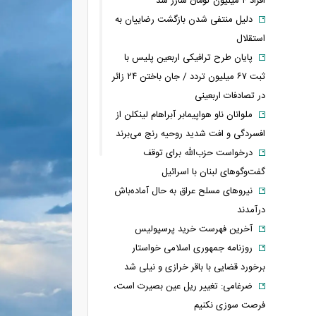
افراد ۴ میلیون تومان شارژ شد
دلیل منتفی شدن بازگشت رضاییان به
استقلال
پایان طرح ترافیکی اربعین پلیس با
ثبت ۶۷ میلیون تردد / جان باختن ۲۴ زائر
در تصادفات اربعینی
ملوانان ناو هواپیمابر آبراهام لینکلن از
افسردگی و افت شدید روحیه رنج می‌برند
درخواست حزب‌الله برای توقف
گفت‌وگوهای لبنان با اسرائیل
نیروهای مسلح عراق به حال آماده‌باش
درآمدند
آخرین فهرست خرید پرسپولیس
روزنامه جمهوری اسلامی خواستار
برخورد قضایی با باقر خرازی و نیلی شد
ضرغامی: تغییر ریل عین بصیرت است،
فرصت سوزی نکنیم