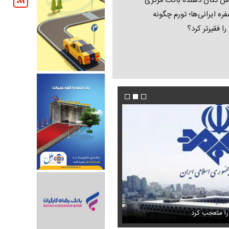
ش تکان‌ دهنده بانک مرکزی
فره ایرانی‌ها؛ تورم چگونه
 را فقیرتر کرد؟
فیلم/ پزشکیان: اگر ارز ترجیحی را حذف نمی‌کردی
دون GPS
را متعجب کرد
پیش می‌آمد
استایل جدید صابر ابر در فضای مجازی پرباز