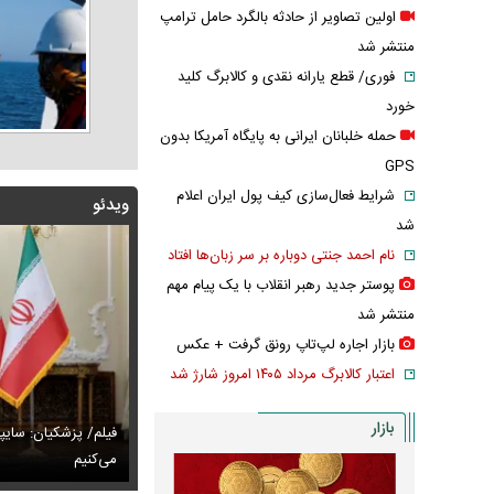
اولین تصاویر از حادثه بالگرد حامل ترامپ
منتشر شد
فوری/ قطع یارانه نقدی و کالابرگ کلید
خورد
حمله خلبانان ایرانی به پایگاه آمریکا بدون
GPS
شرایط فعال‌سازی کیف پول ایران اعلام
ویدئو
شد
نام احمد جنتی دوباره بر سر زبان‌ها افتاد
پوستر جدید رهبر انقلاب با یک پیام مهم
منتشر شد
بازار اجاره لپ‌تاپ رونق گرفت + عکس
اعتبار کالابرگ مرداد ۱۴۰۵ امروز شارژ شد
بازار
پزشکیان: اگر ارز ترجیحی را حذف نمی‌کردیم، قطعاً قحطی
فیلم/ پزشکیان: سایپ
ی‌آمد
تایل جدید صابر ابر در فضای مجازی پربازدید شد
می‌کنیم
عکس دیده‌نشده 