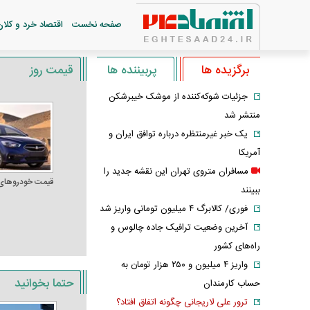
صفحه نخست
اقتصاد خرد و کلان
برگزیده ها
پربیننده ها
قیمت روز
جزئیات شوکه‌کننده از موشک خیبرشکن
منتشر شد
یک خبر غیرمنتظره درباره توافق ایران و
آمریکا
مسافران متروی تهران این نقشه جدید را
قیمت خودرو‌های
ببینند
فوری/ کالابرگ ۴ میلیون تومانی واریز شد
آخرین وضعیت ترافیک جاده چالوس و
راه‌های کشور
واریز ۴ میلیون و ۲۵۰ هزار تومان به
حتما بخوانید
حساب کارمندان
ترور علی لاریجانی چگونه اتفاق افتاد؟