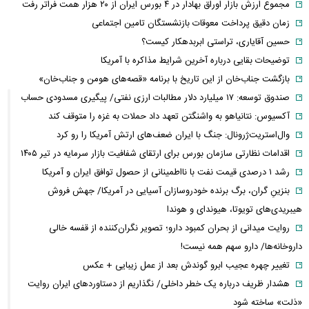
مجموع ارزش بازار اوراق بهادار در ۴ بورس ایران از ۲۰ هزار همت فراتر رفت
زمان دقیق پرداخت معوقات بازنشستگان تامین اجتماعی
حسین آقایاری، تراستی ابربدهکار کیست؟
توضیحات بقایی درباره آخرین شرایط مذاکره با آمریکا
بازگشت جناب‌خان از این تاریخ با برنامه «قصه‌های هومن و جناب‌خان»
صندوق توسعه: ۱۷ میلیارد دلار مطالبات ارزی نفتی/ پیگیری مسدودی حساب
آکسیوس: نتانیاهو به واشنگتن تعهد داد حملات به غزه را متوقف کند
وال‌استریت‌ژرونال: جنگ با ایران ضعف‌های ارتش آمریکا را رو کرد
اقدامات نظارتی سازمان بورس برای ارتقای شفافیت بازار سرمایه در تیر ۱۴۰۵
رشد ۱ درصدی قیمت نفت با نااطمینانی از حصول توافق ایران و آمریکا
بنزینِ گران، برگ برنده خودروسازان آسیایی در آمریکا/ جهش فروش
هیبریدی‌های تویوتا، هیوندای و هوندا
روایت میدانی از بحران کمبود دارو؛ تصویر نگران‌کننده از قفسه خالی
داروخانه‌ها/ دارو سهم همه نیست!
تغییر چهره عجیب ابرو گوندش بعد از عمل زیبایی + عکس
هشدار ظریف درباره یک خطر داخلی/ نگذاریم از دستاوردهای ایران روایت
«ذلت» ساخته شود