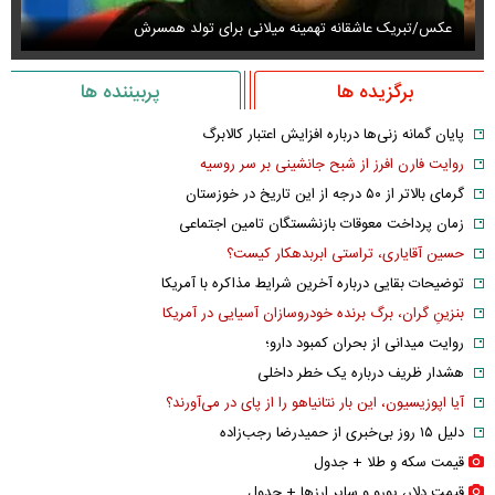
عکس/تبریک عاشقانه تهمینه میلانی برای تولد همسرش
عک
برگزیده ها
پربیننده ها
پایان گمانه زنی‌ها درباره افزایش اعتبار کالابرگ
روایت فارن افرز از شبح جانشینی بر سر روسیه
گرمای بالاتر از ۵۰ درجه از این تاریخ در خوزستان
زمان پرداخت معوقات بازنشستگان تامین اجتماعی
حسین آقایاری، تراستی ابربدهکار کیست؟
توضیحات بقایی درباره آخرین شرایط مذاکره با آمریکا
بنزینِ گران، برگ برنده خودروسازان آسیایی در آمریکا
روایت میدانی از بحران کمبود دارو؛
هشدار ظریف درباره یک خطر داخلی
آیا اپوزیسیون، این بار نتانیاهو را از پای در می‌آورند؟
دلیل ۱۵ روز بی‌خبری از حمیدرضا رجب‌زاده
قیمت سکه و طلا + جدول
قیمت دلار، یورو و سایر ارز‌ها + جدول