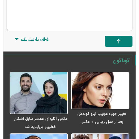
قوانین ارسال نظر
گوناگون
تغییر چهره عجیب ابرو گوندش
عکس آتلیه‌ای همسر سابق اشکان
بعد از عمل زیبایی + عکس
خطیبی پربازدید شد