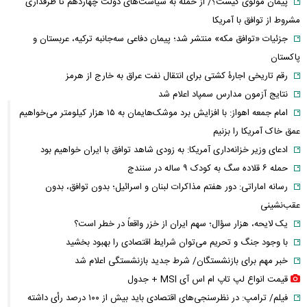
پیمان مولوی کیست؟/ از حمله به سیاست‌های دولت چهاردهم تا طرفداری
مشروط از توافق با آمریکا
جزئیات «توافق مکه» منتشر شد؛ پیمان دفاعی سه‌جانبه ترکیه، عربستان و
پاکستان
رقم تاریخی اجارۀ کشتی برای انتقال نفت عراق به خارج از هرمز
نتایج آزمون مدارس سمپاد اعلام شد
امام‌ جمعه اهواز: با افزایش برد موشک‌هایمان به ۱۵ هزار کیلومتر می‌خواهیم
عمق خاک آمریکا را بزنیم
ادعای وزیر خزانه‌داری آمریکا: به زودی شاهد توافق با ایران خواهیم بود
حمله ۶ قلاده سگ به کودک ۹ ساله در سنندج
رسانه اماراتی: دور هفتم مذاکرات لبنان و اسرائیل؛ بدون توافق، بدون
عقب‌نشینی
یک لایحه، هزار سؤال؛ سهم ایران از خزر واقعاً در خطر است؟
با وجود جنگ و تحریم می‌توان شرایط اقتصادی را بهبود بخشید
خبر مهم برای بازنشستگان/ شرط جدید بازنشستگی اعلام شد
قیمت انواع لپ تاپ ام اس آی MSI + جدول
فیلم/ ترامپ: در نظرسنجی‌های اقتصادی باید بیش از ۱۰۰ درصد رأی داشته