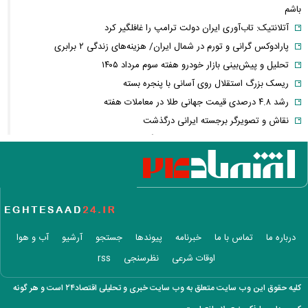
باشم
آتلانتیک: تاب‌آوری ایران دولت ترامپ را غافلگیر کرد
پارادوکس گرانی و تورم در شمال ایران/ هزینه‌های زندگی ۲ برابری
تحلیل و پیش‌بینی بازار خودرو هفته سوم مرداد ۱۴۰۵
ریسک بزرگ استقلال روی آسانی با پنجره بسته
رشد ۴.۸ درصدی قیمت جهانی طلا در معاملات هفته
نقاش و تصویرگر برجسته ایرانی درگذشت
معاون عراقچی: در هیچ دوره‌ای هماهنگی بین میدان و دیپلماسی را مانند
حال حاضر نداشتیم
وزارت دفاع چین: به نوسازی ارتش در بالاترین سطح ادامه خواهیم داد
جزئیات توافق‌نامه دفاع مشترک مکه/ هر گونه حملهٔ مسلحانه به هر یک از
کشورها، حمله به هر سه کشور
وزارت خارجه پاکستان: پیمان دفاعی با ریاض و آنکارا برای تقویت امنیت
درباره ما
تماس با ما
خبرنامه
پیوندها
جستجو
آرشیو
آب و هوا
منطقه امضا شد
اوقات شرعی
نظرسنجی
rss
اذعان ترامپ به تاثیر جنگ با ایران بر انتخابات میان دوره‌ای آمریکا
بازار ارزهای دیجیتال در نوسان/ بیت‌کوین ۶۴ هزار دلاری و هشدار درباره
کلیه حقوق این وب سایت متعلق به وب سایت خبری و تحلیلی اقتصاد۲۴ است و هر گونه
کلاهبرداری رمزارزی