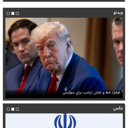
ویدئو
فیلم/ خط و نشان ترامپ برای سوئیس
فی
عکس