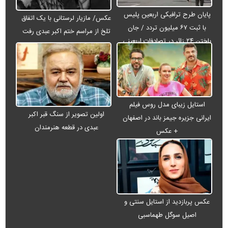
پایان طرح ترافیکی اربعین پلیس
عکس/ مازیار لرستانی با یک اتفاق
با ثبت ۶۷ میلیون تردد / جان
تلخ از مراسم ختم اکبر عبدی رفت
باختن ۲۴ زائر در تصادفات اربعینی
استایل زیبای مدل روس فیلم
اولین تصویر از سنگ قبر اکبر
ایرانی جزیره جیمز باند در اصفهان
عبدی در قطعه هنرمندان
+ عکس
عکس پربازدید از استایل سنتی و
اصیل سوگل طهماسبی