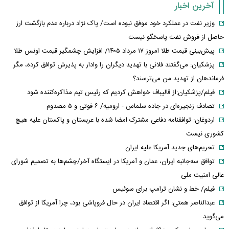
آخرین اخبار
وزیر نفت در عملکرد خود موفق نبوده است/ پاک نژاد درباره عدم بازگشت ارز
حاصل از فروش نفت پاسخگو نیست
پیش‌بینی قیمت طلا امروز ۱۷ مرداد ۱۴۰۵/ افزایش چشمگیر قیمت اونس طلا
پزشکیان: می‌گفتند فلانی با تهدید دیگران را وادار به پذیرش توافق کرده، مگر
فرماندهان از تهدید من می‌ترسند؟
فیلم/پزشکیان:از قالیباف خواهش کردیم که رئیس تیم مذاکره‌کننده شود
تصادف زنجیره‌ای در جاده سلماس - ارومیه/ ۶ فوتی و ۵ مصدوم
اردوغان: توافقنامه دفاعی مشترک امضا شده با عربستان و پاکستان علیه هیچ
کشوری نیست
تحریم‌های جدید آمریکا علیه ایران
توافق سه‌جانبه ایران، عمان و آمریکا در ایستگاه آخر/چشم‌ها به تصمیم شورای
عالی امنیت ملی
فیلم/ خط و نشان ترامپ برای سوئیس
عبدالناصر همتی: اگر اقتصاد ایران در حال فروپاشی بود، چرا آمریکا از توافق
می‌گوید