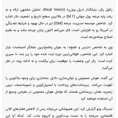
رائول پال، بنیانگذار «ریل ویژن» (Real Vision)، تحلیل مشابهی ارائه و به
رشد پایه عرضه پول جهانی (M ۲) در بالاترین سطح تاریخ و تضعیف دلار اشاره
کرد. شاخص موسسه مدیریت عرضه (ISM) نیز در حال بهبود و شرایط نقدینگی
در آمریکا رو به افزایش است، فکر نمی‌کنم اکنون پایان چرخه باشد و به نظرم
اصلاح میانه‌چرخه است.
وی به شاخص «ترس و طمع»، به عنوان واضح‌ترین نشانگر احساسات بازار
اشاره کرد. این شاخص، طولانی‌ترین دوره ثبت شده خود را زیر عدد ۱۰ سپری
کرده است. پال این وضعیت را موقعیت برای برگشت و نه ادامه روند در نظر
می‌گیرد.
لی گفت: هوش مصنوعی و توکن‌سازی، دلایل ساختاری برای وجود بلاکچین را
تقویت می‌کنند. زیرساخت‌های پرداخت با استیبل‌کوین و تسویه‌حساب درون
زنجیره، همان زیرساختی هستند که عوامل هوش مصنوعی در مقیاس وسیع از
آن استفاده خواهند کرد.
تردینگ ویو گزارش کرد، این همپوشانی می‌تواند پس از کاهش فشار‌های کلان
اقتصادی، سرمایه را به سمت بیت‌کوین و اتریوم جذب کند. اینکه آیا این