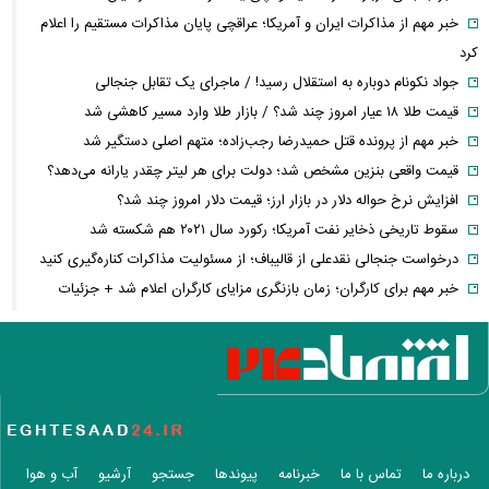
خبر مهم از مذاکرات ایران و آمریکا؛ عراقچی پایان مذاکرات مستقیم را اعلام
کرد
جواد نکونام دوباره به استقلال رسید! / ماجرای یک تقابل جنجالی
قیمت طلا ۱۸ عیار امروز چند شد؟ / بازار طلا وارد مسیر کاهشی شد
خبر مهم از پرونده قتل حمیدرضا رجب‌زاده؛ متهم اصلی دستگیر شد
قیمت واقعی بنزین مشخص شد؛ دولت برای هر لیتر چقدر یارانه می‌دهد؟
افزایش نرخ حواله دلار در بازار ارز؛ قیمت دلار امروز چند شد؟
سقوط تاریخی ذخایر نفت آمریکا؛ رکورد سال ۲۰۲۱ هم شکسته شد
درخواست جنجالی نقدعلی از قالیباف؛ از مسئولیت مذاکرات کناره‌گیری کنید
خبر مهم برای کارگران؛ زمان بازنگری مزایای کارگران اعلام شد + جزئیات
تصمیم جدید
محموله جدید بابک زنجانی به این استان ارسال شد
زمان پرداخت معوقات بازنشستگان تأمین اجتماعی؛ معوقات فروردین و
اردیبهشت چه زمانی واریز می‌شود؟
بورس و فرابورس سبزپوش شدند؛ بازار سرمایه امروز با قدرت شروع کرد
درخواست توقف تحمیل هزینه‌های مسئولیت اجتماعی به شرکت‌های بورسی
درباره ما
تماس با ما
خبرنامه
پیوندها
جستجو
آرشیو
آب و هوا