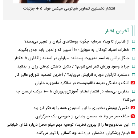
انتشار نخستین تصاویر شیائومی میکس فولد ۵ + جزئیات
آخرین اخبار
از شالیزار تا ویلا؛ سرمایه چگونه روستاهای گیلان را تغییر می‌دهد؟
خطرات اعتیاد کودکان به موبایل؛ ۱۰ آسیبی که والدین باید جدی بگیرند
جنگل‌تراشی به اسم مدیریت پسماند؛ سراوان در آستانه واگذاری ۵ هکتار
چرا با وجود ورزش لاغر نمی‌شویم؟ / دلایل کاهش نیافتن وزن را بدانید
دستمزد کارگران دوباره افزایش می‌یابد؟ / آخرین تصمیم شورای عالی کار
اشک و دلتنگی نعیمه نظام‌دوست در سالگرد ماه‌چهره خلیلی
مدارس بی‌معلم در انتظار اعتبار؛ آموزش‌وپرورش با ۱۰۰ موکب اربعین چه
می‌کند؟
عکس/ بهنوش بختیاری با این استوری همه را به فکر فرو برد
حذف خبر مربوط به محسن رضایی از خروجی یک خبرگزاری
این ساندویچ‌ها را از بیرون نخرید/ توصیه مهم مینو محرز درباره غذای خیابانی
فیلم/ پزشکیان: دشمنان می‌دانند چه کسانی را ترور می‌کنند