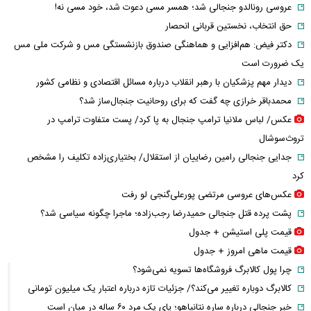
عروسی رونالدو جنجالی شد؛ همسر مسی دعوت شد، خود مسی نه!
حق انتخاب، نخستین قربانی انحصار
دکتر فیض: هم‌افزایی و هماهنگی صندوق بازنشستگی مس و شرکت ملی مس
یک ضرورت است
دیدار مهم پزشکیان با رهبر انقلاب درباره مسائل اقتصادی و نظامی کشور
محمدباقر خرازی چه گفت که برای روحانیت جنجال‌ساز شد؟
عکس/ لباس ملانیا ترامپ جنجال به پا کرد/ پست متفاوت ترامپ در
تروث‌سوشال
جدایی جنجالی رامین رضاییان از استقلال/ بختیاری‌زاده تکلیف را مشخص
کرد
عکس‌های عروسی مرتضی پورعلی‌گنجی لو رفت
پشت پرده قتل جنجالی حمیدرضا رجب‌زاده؛ ماجرا چگونه سیاسی شد؟
قیمت پلی استیشن + جدول
قیمت ماهی امروز + جدول
چرا پول کالابرگ فروشگاه‌ها تسویه نمی‌شود؟
کالابرگ دوباره تغییر می‌کند؟/ جزئیات تازه درباره اعتبار یک میلیون تومانی
خبر جنجالی درباره ساره نتانیاهو؛ پای یک مرد ۶۰ ساله در میان است