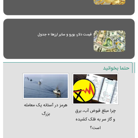
قیمت دلار، یورو و سایر ارز‌ها + جدول
حتما بخوانید
هرمز در آستانه یک معامله
چرا مبلغ قبوض آب، برق
بزرگ
و گاز سر به فلک کشیده
است؟