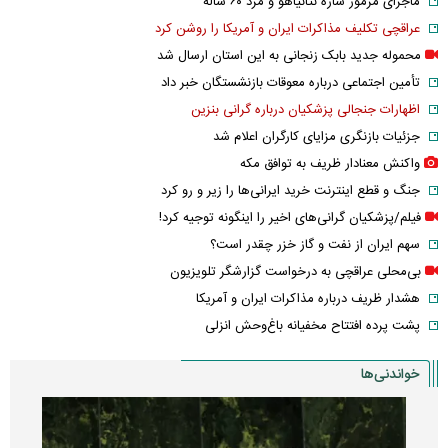
ماجرای مرموز ساره نتانیاهو و مرد ۶۰ ساله
عراقچی تکلیف مذاکرات ایران و آمریکا را روشن کرد
محموله جدید بابک زنجانی به این استان ارسال شد
تأمین اجتماعی درباره معوقات بازنشستگان خبر داد
اظهارات جنجالی پزشکیان درباره گرانی بنزین
جزئیات بازنگری مزایای کارگران اعلام شد
واکنش معنادار ظریف به توافق مکه
جنگ و قطع اینترنت خرید ایرانی‌ها را زیر و رو کرد
فیلم/پزشکیان گرانی‌های اخیر را اینگونه توجیه کرد!
سهم ایران از نفت و گاز خزر چقدر است؟
بی‌محلی عراقچی به درخواست گزارشگر تلویزیون
هشدار ظریف درباره مذاکرات ایران و آمریکا
پشت پرده افتتاح مخفیانه باغ‌وحش انزلی
خواندنی‌ها