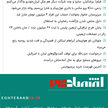
فیلم/ پزشکیان: سایپا و چند شرکت دیگر هم مثل ایران‌خودرو واگذار می‌کنیم
ردمی K۱۰۰ پرو مکس با باتری غول‌پیکر و شارژ بی‌سیم روانه بازار می‌شود
سرپرستان خانوار بخوانند/ حساب این افراد ۴ میلیون تومان شارژ شد
دلیل منتفی شدن بازگشت رضاییان به استقلال
پایان طرح ترافیکی اربعین پلیس با ثبت ۶۷ میلیون تردد / جان باختن ۲۴
زائر در تصادفات اربعینی
ملوانان ناو هواپیمابر آبراهام لینکلن از افسردگی و افت شدید روحیه رنج
می‌برند
درخواست حزب‌الله برای توقف گفت‌وگوهای لبنان با اسرائیل
نیروهای مسلح عراق به حال آماده‌باش درآمدند
آخرین فهرست خرید پرسپولیس
روزنامه جمهوری اسلامی خواستار برخورد قضایی با باقر خرازی و نیلی شد
ضرغامی: تغییر ریل عین بصیرت است، فرصت سوزی نکنیم
تکذیب اعمال ضریب ۲.۷ برای اینترنت بین‌الملل از سوی سازمان تنظیم
مقررات
شرایط جدید تمدید اجاره اعلام شد
الحدث: به زودی بیانیه‌ای مشترک از سوی عمان و ایران درباره «ایجاد یک
درباره ما
تماس با ما
خبرنامه
پیوندها
جستجو
آرشیو
آب و هوا