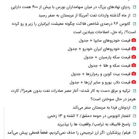
ردپای نهاد‌های بزرگ در میان سهامداران بورس با بیش از ۴۰۰ همت دارایی
از ماه گذشته واردات نفت آمریکا از عربستان به صفر رسید
کابوس ۹۶ درصدی شاخص فلاکت چگونه معیشت ایرانیان را زیر و رو کرده
است؟/ راه حل، اصلاحات بنیادین است
قیمت خودرو‌های سایپا + جدول
قیمت خودرو‌های ایران خودرو + جدول
قیمت سکه پارسیان + جدول
قیمت سکه و طلا + جدول
قیمت بیت کوین و رمزارز‌ها + جدول
قیمت دلار، یورو و سایر ارز‌ها + جدول
ترکیه و عراق دست به کار شدند؛ آغاز عصر صادرات نفت بدون هرمز؟/ کارت
هرمز در حال سوختن است؟
اردوغان فردا به عربستان سفر می‌کند
انفجار اتوبوس در حومه دمشق/ ۲ کشته و ۱۳ زخمی
پاسخ قالیباف به ترامپ/ واقعیت ها را بپذیرید
فیلم/ پزشکیان: اگر ارز ترجیحی را حذف نمی‌کردیم، قطعاً قحطی پیش می‌آمد