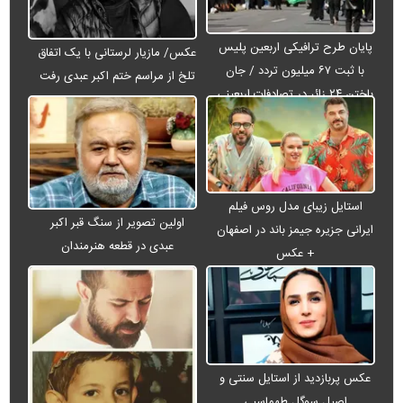
پایان طرح ترافیکی اربعین پلیس
عکس/ مازیار لرستانی با یک اتفاق
با ثبت ۶۷ میلیون تردد / جان
تلخ از مراسم ختم اکبر عبدی رفت
باختن ۲۴ زائر در تصادفات اربعینی
استایل زیبای مدل روس فیلم
اولین تصویر از سنگ قبر اکبر
ایرانی جزیره جیمز باند در اصفهان
عبدی در قطعه هنرمندان
+ عکس
عکس پربازدید از استایل سنتی و
اصیل سوگل طهماسبی