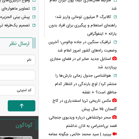
شرایط فعال‌سازی کیف پول ایران اعلام
وقوع درگیری‌های پر
شد
تصاویر ماهواره‌ای از آرایش ۱۰۰ قایق تندر
کالابرگ ۴ میلیون تومانی واریز شد؛
پیش بینی الجزیره ا
راهنمای استعلام و پیگیری برای افراد بدون
تصمیم یک‌طرفه ترا
یارانه + اینفوگرافی
ترافیک سنگین در جاده چالوس؛ آخرین
ارسال نظر
وضعیت راه‌های کشور امروز اعلام شد
استایل جدید صابر ابر در فضای مجازی
پربازدید شد
هواشناسی جدول زمانی بارش‌ها را
منتشر کرد/ اوج بارندگی در انتظار کدام
مناطق است؟ + نقشه
عکس تاریخی ثریا اسفندیاری در کاخ
گلستان ۷۵ سال پیش
سحر دولتشاهی درباره ویدیوی جنجالی:
گوناگون
قصد بی‌احترامی به اذان نداشتم
ببینید | سید محمد خاتمی چگونه عمامه