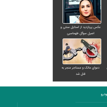
عکس پربازدید از استایل سنتی و
اصیل سوگل طهماسبی
دعوای مالک و مستاجر منجر به
قتل شد
درو