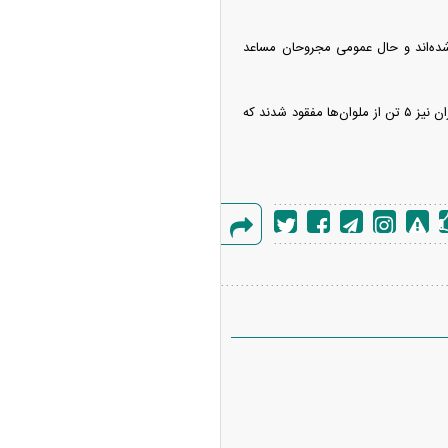
ان خصب منتقل شده‌اند و حال عمومی مجروحان مساعد
گفتنی است، در حمله پنج شنبه شب آمریکا به یک شناور باری غیرنظامی در آب‌های تنگه هرمز و دریای مکران نیز ۵ تن از ملوان‌ها مفقود شدند که
گزارش
خطا