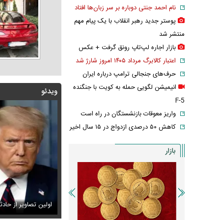
نام احمد جنتی دوباره بر سر زبان‌ها افتاد
پوستر جدید رهبر انقلاب با یک پیام مهم
منتشر شد
بازار اجاره لپ‌تاپ رونق گرفت + عکس
اعتبار کالابرگ مرداد ۱۴۰۵ امروز شارژ شد
حرف‌های جنجالی ترامپ درباره ایران
انیمیشن لگویی حمله به کویت با جنگنده
ویدئو
F-5
واریز معوقات بازنشستگان در راه است
کاهش ۵۰ درصدی ازدواج در ۱۵ سال اخیر
بازار
 | سید محمد خاتمی چگونه عمامه می‌بندد؟
س تاریخی ثریا اسفندیاری در کاخ گلستان ۷۵ سال پیش
سانسور عجیب تل
اولین تصاویر از حاد