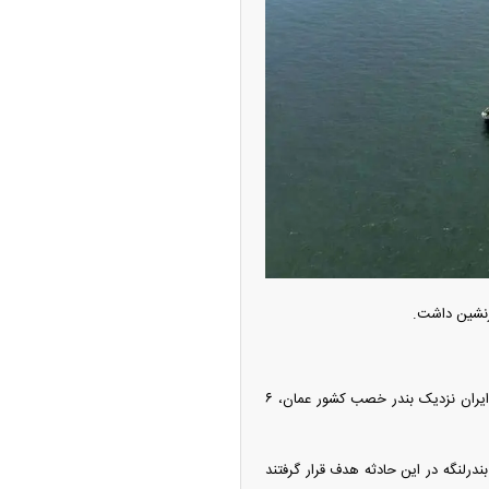
از جدید شد/ اولین
ولات سیاسی + جدول
چین از بمب افکن H-۶N با موشک هسته‌ای
ی کرد
فرماندار شهرستان بندرلنگه گفت: در حمله شب گذشته جنگنده‌های آمریکایی به شناور‌های باری و صیادی ایران نزدیک بندر خصب کشور عمان، ۶
 مرکزی شهرستان بندرلنگه در این حادثه هدف قرار گرفتند