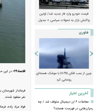
ران؛ مناظره
قیمت خودرو وارد فاز جدید شد/ اولین
آغاز فروش نقدی با تحویل
یر قرار داد
واکنش بازار به تحولات سیاسی + جدول
+ جزئیات
فناوری
اقتصاد۲۴-
در این حمله ۶ تن از سرنشینان این لنج‌ها مفقود و ۶ تن دیگر مجروح شدند.
رونمایی از پوکو M ۸ پاور با باتری ۸۰۰۰
چین از بمب افکن H-۶N با موشک هسته‌ای
پهپاد رهگیر یا موشک پدا
رونمایی کرد
کدامیک بیشتر
آخرین اخبار
نفر مفقود شدند.
معاملات ۶ ارز دیجیتال متوقف شد / چه
رمزارزهایی در فهرست هستند؟