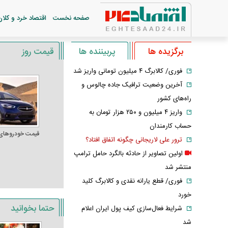
صفحه نخست
اقتصاد خرد و کلان
برگزیده ها
پربیننده ها
قیمت روز
فوری/ کالابرگ ۴ میلیون تومانی واریز شد
آخرین وضعیت ترافیک جاده چالوس و
راه‌های کشور
واریز ۴ میلیون و ۲۵۰ هزار تومان به
حساب کارمندان
قیمت خودرو‌های
ترور علی لاریجانی چگونه اتفاق افتاد؟
اولین تصاویر از حادثه بالگرد حامل ترامپ
منتشر شد
فوری/ قطع یارانه نقدی و کالابرگ کلید
خورد
حتما بخوانید
شرایط فعال‌سازی کیف پول ایران اعلام
شد