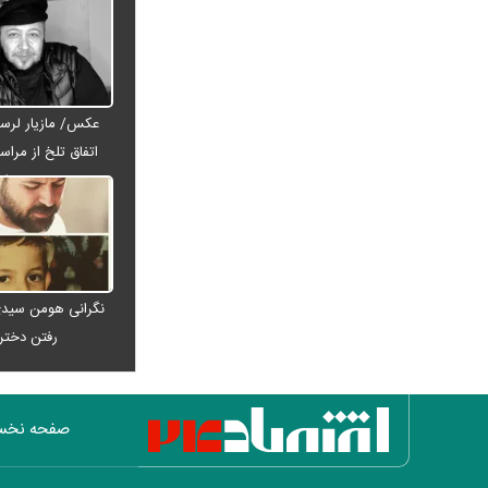
می‌بندد؟
شارژ حساب کارمندان آغاز شد؛ واریز ۴
میلیون و ۲۵۰ هزار تومان امروز ۱۵ مرداد
۱۴۰۵
عکس/ مازیار لرست
ماجرای سنگ مزار اکبر عبدی چیست؟
اتفاق تلخ از مراس
ترور علی لاریجانی چگونه اتفاق افتاد؟
عبدی رف
جزئیات جدید از نحوه ردیابی دبیر شعام
بازار اجاره لپ‌تاپ رونق گرفت + عکس
قیمت مسکن دو برابر شد؛ بازار در
شوک، خریداران و فروشندگان عقب نشستند
سامانه جدید تأمین اجتماعی فعال شد؛
نگرانی هومن سیدی
بیمه‌شدگان چه خدماتی دریافت می‌کنند؟
رفتن دخت
اولین تصاویر از حادثه بالگرد حامل
ترامپ منتشر شد
احمد جنتی کیست؟ + زندگی، سوابق
صفحه نخ
سیاسی و نقش دبیر ۱۰۰ ساله شورای
نگهبان