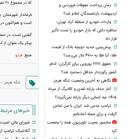
که در مجموع ۲۰ نفر سرنشین داشتند.
زمان پرداخت معوقات فروردین و
اردیبهشت بازنشستگان اعلام شد؟
واردات خودرو از منطقه آزاد تهران؛
است و هم‌اکنون در 
مناظره داغی که بازار خودرو را تحت تأثیر
قرار داد
پیکر یک ملوان از آب گرفته ش
پیش‌بینی جدید دویچه‌ بانک از قیمت
منبع:
طلا؛ آیا طلا به ۴۷۰۰ دلار می‌رسد؟
فرارو
حقوق ۲۷۷۱ یورویی برای کارگران؛ کدام
کشور رکورددار حداقل دستمزد شد؟
نگاهی به آخرین وضعیت تنگه هرمز
،
تنگه هرمز
آغاز حذف یارانه نقدی و کالابرگ از مرداد
۱۴۰۵؛ چه کسانی دیگر یارانه نمی‌گیرند؟
ترامپ مدعی شد: ایران با من تماس
خبرهای مرتبط
گرفت و برای حمله آماده‌ایم
سانسور عجیب تلویزیون همه را متعجب
شورای عالی امنیت ملی: ک
کرد
آتلانتیک: ترامپ ا