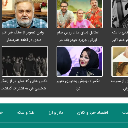
انی با یک
استایل زیبای مدل روس فیلم
اولین تصویر از سنگ قبر اکبر
م ختم اکبر
ایرانی جزیره جیمز باند در
عبدی در قطعه هنرمندان
ت
اصفهان + عکس
 از مدرسه
عکس/ بهنوش بختیاری تغییر
عکس هایی که صابر ابر از زندگی
رش
کرد
شخصی‌اش به اشتراک گذاشت
ست
اقتصاد خرد و کلان
دلار و ارز
طلا و سکه
خو