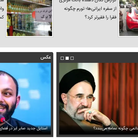
گزارش تکان‌ دهنده بانک مرکزی
شک
از سفره ایرانی‌ها؛ تورم چگونه
واق
فقرا را فقیرتر کرد؟
کس
عکس
اتمی چگونه عمامه می‌بندد؟
ویزیون همه را متعجب کرد
اولین تصاویر از حادثه بالگرد حام
استایل جدید صابر ابر در فضا