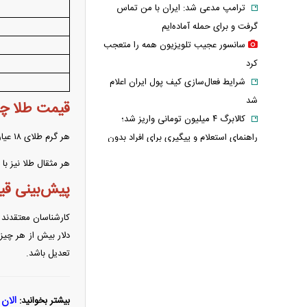
ترامپ مدعی شد: ایران با من تماس
گرفت و برای حمله آماده‌ایم
سانسور عجیب تلویزیون همه را متعجب
کرد
شرایط فعال‌سازی کیف پول ایران اعلام
شد
قیمت طلا چ
کالابرگ ۴ میلیون تومانی واریز شد؛
هر گرم طلای ۱۸ عیار در روز دوشنبه با کاهش ۲۳۱ هزار تومانی از رقم ۱۹ میلیون و ۵۶ هزار تومان به رقم ۱۸ میلیون و ۸۲۵ هزار تومان رسید.
راهنمای استعلام و پیگیری برای افراد بدون
یارانه + اینفوگرافی
هر مثقال طلا نیز با کاهش یک میلیون و ۹۸۰ هزار تومانی از رقم
ترافیک سنگین در جاده چالوس؛ آخرین
پیش‌بینی قی
وضعیت راه‌های کشور امروز اعلام شد
استایل جدید صابر ابر در فضای مجازی
کارشناسان معتقدند 
پربازدید شد
دلار بیش از هر چیز
هواشناسی جدول زمانی بارش‌ها را
تعدیل باشد.
منتشر کرد/ اوج بارندگی در انتظار کدام
مناطق است؟ + نقشه
الان 
بیشتر بخوانید:
عکس تاریخی ثریا اسفندیاری در کاخ