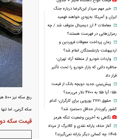
قیمت انواع دستگاه ماینر + جدول
خبر مهم سردار ابن‌الرضا درباره جنگ
ایران و آمریکا: به‌زودی خواهند فهمید
معاملات ۶ ارز دیجیتال متوقف شد / چه
رمزارزهایی در فهرست هستند؟
زمان پرداخت معوقات فروردین و
اردیبهشت بازنشستگان اعلام شد؟
واردات خودرو از منطقه آزاد تهران؛
مناظره داغی که بازار خودرو را تحت تأثیر
قرار داد
پیش‌بینی جدید دویچه‌ بانک از قیمت
طلا؛ آیا طلا به ۴۷۰۰ دلار می‌رسد؟
ربع سکه نیز ۵۰۰ هزار تومان ارزان شد و به رقم ۵۲ میلیون و ۵۰۰ هزار تومان رسید.
حقوق ۲۷۷۱ یورویی برای کارگران؛ کدام
کشور رکورددار حداقل دستمزد شد؟
سکه گرمی، اما تنها سکه‌ای بو
نگاهی به آخرین وضعیت تنگه هرمز
قیمت سکه دوشنبه ۲۸ اردیب
آغاز حذف یارانه نقدی و کالابرگ از مرداد
۱۴۰۵؛ چه کسانی دیگر یارانه نمی‌گیرند؟