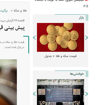
انیمیشن لگویی حمله به کویت با جنگنده
F-5
»
طلا و سکه
برگزید
بازار
اقتصاد۲۴ گزارش می‌دهد؛
پیش بینی قیمت طلا و سکه امر
قیمت طلا و سکه در س
در بازار شده است.
و + جدول
قیمت سکه و طلا + جدول
قیمت دلار، یورو و سایر 
خواندنی‌ها