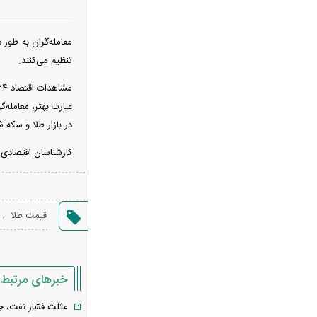
گلستان ۷۵ سال پیش
سحر دولتشاهی درباره ویدیوی جنجالی:
معامله‌گران به طور 
قصد بی‌احترامی به اذان نداشتم
تنظیم می‌کنند.
ببینید | سید محمد خاتمی چگونه عمامه
می‌بندد؟
عبارت بهتر، معامله‌
شارژ حساب کارمندان آغاز شد؛ واریز ۴
در بازار طلا و سکه
میلیون و ۲۵۰ هزار تومان امروز ۱۵ مرداد
۱۴۰۵
کارشناسان اقتصادی معتقدند
ماجرای سنگ مزار اکبر عبدی چیست؟
ترور علی لاریجانی چگونه اتفاق افتاد؟
جزئیات جدید از نحوه ردیابی دبیر شعام
،
قیمت طلا
بازار اجاره لپ‌تاپ رونق گرفت + عکس
قیمت مسکن دو برابر شد؛ بازار در
شوک، خریداران و فروشندگان عقب نشستند
خبرهای مرتبط
سامانه جدید تأمین اجتماعی فعال شد؛
بیمه‌شدگان چه خدماتی دریافت می‌کنند؟
مثلث فشار نفت، جن