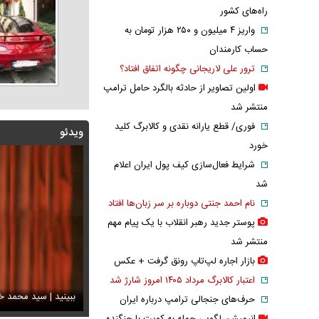
راه‌های کشور
واریز ۴ میلیون و ۲۵۰ هزار تومان به
حساب کارمندان
ترور علی لاریجانی چگونه اتفاق افتاد؟
اولین تصاویر از حادثه بالگرد حامل ترامپ
منتشر شد
فوری/ قطع یارانه نقدی و کالابرگ کلید
ویدئو
خورد
شرایط فعال‌سازی کیف پول ایران اعلام
شد
نام احمد جنتی دوباره بر سر زبان‌ها افتاد
پوستر جدید رهبر انقلاب با یک پیام مهم
منتشر شد
بازار اجاره لپ‌تاپ رونق گرفت + عکس
شه جدید متروی تهران شما را به تمام جاهای دیدنی شهر
اعتبار کالابرگ مرداد ۱۴۰۵ امروز شارژ شد
ند + ویدئو
س تاریخی ثریا اسفندیاری در کاخ گلستان ۷۵ سال پیش
ببینید | سید محمد خ
سانسور عجیب تل
حرف‌های جنجالی ترامپ درباره ایران