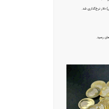
چین از بمب افکن H-۶N با موشک هسته‌ای
ی کرد