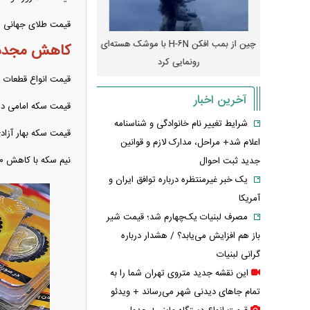
قیمت طلای جهانی روز دوشنبه با افزایش ۰.۴۷ دلاری نسبت به 
رونمایی از پوکو M ۸ پاور با باتری ۸۰۰۰
چین از بمب افکن H-۶N با موشک هسته‌ای
پهپاد رهگیر یا موشک پدا
کاهش مجدد ق
رونمایی کرد
کدامیک بیشتر
قیمت انواع قطعات 
آخرین اخبار
قیمت سکه امامی در روز دوشنبه با کاهش 
شرایط تغییر نام خانوادگی و شناسنامه
قیمت سکه بهار آزادی نیز با کاهش یک میل
اعلام شد+ مراحل، مدارک لازم و قوانین
نیم سکه با کاهش ۵۰۰ هزار تومانی در رقم ۹۶ میلیون و ۵۰۰ هزار تومان معامله شد.
جدید ثبت احوال
یک خبر غیرمنتظره درباره توافق ایران و
آمریکا
مصرف لبنیات یک‌چهارم شد؛ قیمت شیر
باز هم افزایش می‌یابد؟ / هشدار درباره
گرانی لبنیات
این نقشه جدید متروی تهران شما را به
تمام جاهای دیدنی شهر می‌رساند + ویدئو