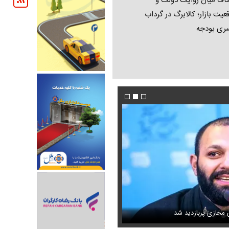
اف میان روایت دولت و
عیت بازار؛ کالابرگ در گرداب
ری بودجه
این نقشه جدید متروی تهران شما را به تمام جاه
ل ترامپ منتشر شد
ی مجازی پربازدید شد
می‌رساند + ویدئو
عکس تاریخی ثریا اسفندیاری در کاخ گلستان ۷۵ سال پی