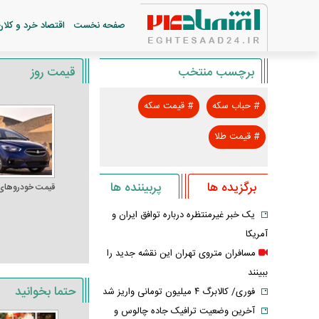
صفحه نخست
اقتصاد خرد و کلان
برچسب منتخب
قیمت روز
#
حباب سکه
#
قیمت سکه
#
قیمت طلا
برگزیده ها
پربیننده ها
قیمت خودرو‌های
یک خبر غیرمنتظره درباره توافق ایران و
آمریکا
مسافران متروی تهران این نقشه جدید را
ببینند
حتما بخوانید
فوری/ کالابرگ ۴ میلیون تومانی واریز شد
آخرین وضعیت ترافیک جاده چالوس و