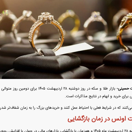
بازار مسکن؛ فنر
کارنامه مردود محسن پاک‌ نژاد؛ از افت شدید
 شده
درآمد ارزی تا بازی با عزل و نصب‌ها
۰۵
 فوری بهمن دیزل
واردات خودرو از منطقه آزاد تهران؛ مناظره
قیمت خودرو وارد ف
داغی که بازار خودرو را تحت تأثیر قرار داد
واکنش بازار به تح
بازار طلا و سکه در روز دوشنبه ۲۸ اردیبهش
برای خرید و ابهام در نتایج مذاکرات است.
ی‌کنند که در شرایط فعلی با احتیاط عمل کنند و خرید‌های بزرگ را به زمان شفاف‌تر ش
 اونس در زمان بازگشایی
رو‌به‌رو شد.