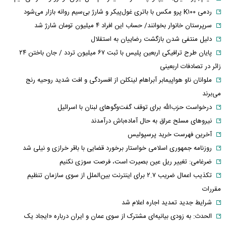
ردمی K۱۰۰ پرو مکس با باتری غول‌پیکر و شارژ بی‌سیم روانه بازار می‌شود
سرپرستان خانوار بخوانند/ حساب این افراد ۴ میلیون تومان شارژ شد
دلیل منتفی شدن بازگشت رضاییان به استقلال
پایان طرح ترافیکی اربعین پلیس با ثبت ۶۷ میلیون تردد / جان باختن ۲۴
زائر در تصادفات اربعینی
ملوانان ناو هواپیمابر آبراهام لینکلن از افسردگی و افت شدید روحیه رنج
می‌برند
درخواست حزب‌الله برای توقف گفت‌وگوهای لبنان با اسرائیل
نیروهای مسلح عراق به حال آماده‌باش درآمدند
آخرین فهرست خرید پرسپولیس
روزنامه جمهوری اسلامی خواستار برخورد قضایی با باقر خرازی و نیلی شد
ضرغامی: تغییر ریل عین بصیرت است، فرصت سوزی نکنیم
تکذیب اعمال ضریب ۲.۷ برای اینترنت بین‌الملل از سوی سازمان تنظیم
مقررات
شرایط جدید تمدید اجاره اعلام شد
الحدث: به زودی بیانیه‌ای مشترک از سوی عمان و ایران درباره «ایجاد یک