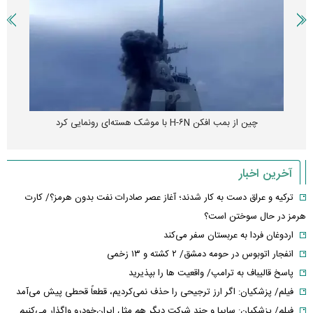
چین از بمب افکن H-۶N با موشک هسته‌ای رونمایی کرد
آخرین اخبار
ترکیه و عراق دست به کار شدند؛ آغاز عصر صادرات نفت بدون هرمز؟/ کارت
هرمز در حال سوختن است؟
اردوغان فردا به عربستان سفر می‌کند
انفجار اتوبوس در حومه دمشق/ ۲ کشته و ۱۳ زخمی
پاسخ قالیباف به ترامپ/ واقعیت ها را بپذیرید
فیلم/ پزشکیان: اگر ارز ترجیحی را حذف نمی‌کردیم، قطعاً قحطی پیش می‌آمد
فیلم/ پزشکیان: سایپا و چند شرکت دیگر هم مثل ایران‌خودرو واگذار می‌کنیم