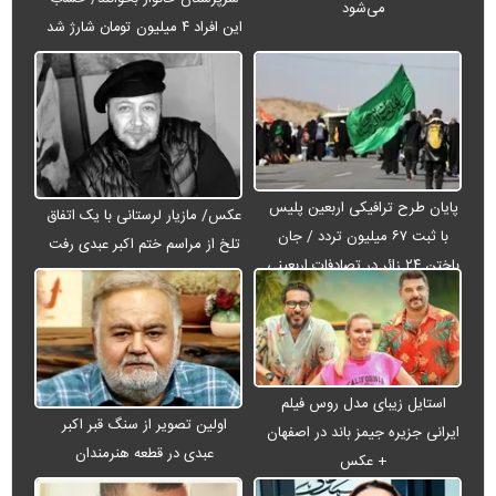
می‌شود
این افراد ۴ میلیون تومان شارژ شد
پایان طرح ترافیکی اربعین پلیس
عکس/ مازیار لرستانی با یک اتفاق
با ثبت ۶۷ میلیون تردد / جان
تلخ از مراسم ختم اکبر عبدی رفت
باختن ۲۴ زائر در تصادفات اربعینی
استایل زیبای مدل روس فیلم
اولین تصویر از سنگ قبر اکبر
ایرانی جزیره جیمز باند در اصفهان
عبدی در قطعه هنرمندان
+ عکس