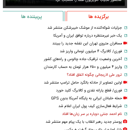
برگزیده ها
پربیننده ها
جزئیات شوکه‌کننده از موشک خیبرشکن منتشر شد
یک خبر غیرمنتظره درباره توافق ایران و آمریکا
مسافران متروی تهران این نقشه جدید را ببینند
فوری/ کالابرگ ۴ میلیون تومانی واریز شد
آخرین وضعیت ترافیک جاده چالوس و راه‌های کشور
واریز ۴ میلیون و ۲۵۰ هزار تومان به حساب کارمندان
ترور علی لاریجانی چگونه اتفاق افتاد؟
اولین تصاویر از حادثه بالگرد حامل ترامپ منتشر شد
فوری/ قطع یارانه نقدی و کالابرگ کلید خورد
حمله خلبانان ایرانی به پایگاه آمریکا بدون GPS
شرایط فعال‌سازی کیف پول ایران اعلام شد
نام احمد جنتی دوباره بر سر زبان‌ها افتاد
پوستر جدید رهبر انقلاب با یک پیام مهم منتشر شد
بازار اجاره لپ‌تاپ رونق گرفت + عکس