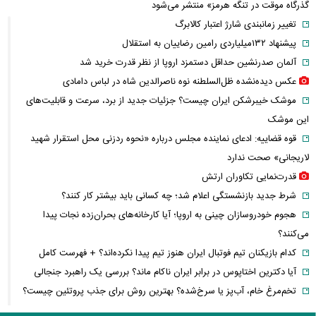
گذرگاه موقت در تنگه هرمز» منتشر می‌شود
تغییر زمانبندی‌ شارژ اعتبار کالابرگ
پیشنهاد ۱۳۲میلیاردی رامین رضاییان به استقلال
آلمان صدرنشین حداقل دستمزد اروپا از نظر قدرت خرید شد
عکس دیده‌نشده ظل‌السلطنه نوه ناصرالدین شاه در لباس دامادی
موشک خیبرشکن ایران چیست؟ جزئیات جدید از برد، سرعت و قابلیت‌های
این موشک
قوه قضاییه: ادعای نماینده مجلس درباره «نحوه ردزنی محل استقرار شهید
لاریجانی» صحت ندارد
قدرت‌نمایی تکاوران ارتش
شرط جدید بازنشستگی اعلام شد؛ چه کسانی باید بیشتر کار کنند؟
هجوم خودروسازان چینی به اروپا؛ آیا کارخانه‌های بحران‌زده نجات پیدا
می‌کنند؟
کدام بازیکنان تیم فوتبال ایران هنوز تیم پیدا نکرده‌اند؟ + فهرست کامل
آیا دکترین اختاپوس در برابر ایران ناکام ماند؟ بررسی یک راهبرد جنجالی
تخم‌مرغ خام، آب‌پز یا سرخ‌شده؟ بهترین روش برای جذب پروتئین چیست؟
پشت پرده خودکفایی دارویی؛ چرا واردات همچنان حرف اول را می‌زند؟