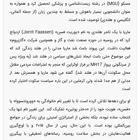
مسکو (MGU) در رشته زیست‌شناسی و پزشکی تحصیل کرد و همواره به
عنوان دانشجویی بسیار باهوش و مسلط به چندین زبان (از جمله آلمانی،
انگلیسی و هلندی) توصیف شده است.
ماریا با یک تاجر هلندی به نام «یوریت فسن» (Jorrit Faassen) ازدواج
کرد که در روسیه در حوزه صنعت نفت و گاز و همچنین شرکت «گازپروم»
فعالیت داشت. این پیوند باعث شد ماریا مدتی را در هلند زندگی کند که
این موضوع حتی باعث ایجاد تنش‌های سیاسی در هلند شد (به ویژه پس
از سرنگونی پرواز MH17 بر فراز اوکراین که منجر به اعتراضات مردمی مقابل
محل سکونت آن‌ها در هلند شد). گفته می شود ماریا و همسرش بعد از
مدتی از هم جدا شدند ولی کرملین در این باره سیاست سکوت اختیار کرده
است.
او برای دهه‌ها تلاش کرده است تا با تغییر نام خانوادگی به «وورونتسووا» یا
«فسن»، هویت خود را از «دختر پوتین» تفکیک کند. این تغییر نام تنها یک
انتخاب ساده نبوده، بلکه بخشی از استراتژی امنیتی برای زندگی در جوامع
بین‌المللی بوده است. با این حال، پس از سال ۲۰۱۵ و با اوج‌گیری
فعالیت‌هایش در بخش سلامت روسیه، رسانه‌های تحقیقی با پیگیری