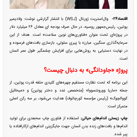
اقتصاد۲۴-
وال‌استریت ژورنال (WSJ) با انتشار گزارشی نوشت: ولادیمیر
پوتین، رئیس‌جمهور روسیه، در حال صرف بودجه ای معادل ۲۶ میلیارد دلار
در پروژه‌ای تحت عنوان «فناوری‌های نوین سلامت» است. هدف از این
سرمایه‌گذاری سنگین، مبارزه با پیری سلولی، بازسازی بافت‌های فرسوده و
در نهایت دستیابی به روش‌هایی برای افزایش چشمگیر طول عمر انسان
است.
پروژه «جاودانگی» به دنبال چیست؟
این برنامه که تحت نظارت مستقیم چهره‌های کلیدی حلقه قدرت پوتین، از
جمله «ماریا وورونتسووا» (متخصص غدد و دختر پوتین) و «میخائیل
کووالچوک» (رئیس مؤسسه کورچاتوف) هدایت می‌شود، بر سه رکن اصلی
متمرکز است:
چاپ زیستی اندام‌های حیاتی:
استفاده از فناوری چاپ سه‌بعدی برای تولید
اندام‌ها و بافت‌های زنده بدن انسان جهت جایگزینی اندام‌های ازکارافتاده یا
پیر شده.