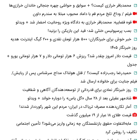
محمدباقر خرازی کیست؟ + سوابق و حواشی چهره جنجالی خاندان خرازی‌ها
فیلم / وداع تلخ مردم قم با داماد محبوب مبتلا به سندرم داون
قوه قضاییه: محمدباقر خرازی به دادگاه ویژه روحانیت احضار شد + ویدئو
بمب پرسپولیس خنثی شد؛ قید این بازیکن را بزنید!
خبر خوش برای خبرنگاران؛ ۵۰۰ هزار تومان نقدی و ۲۰۰ گیگ اینترنت هدیه
روز خبرنگار ۱۴۰۵
قیمت دلار امروز چقدر شد؟ ریزش ۶ هزار تومانی دلار و ۷ هزار تومانی یورو +
جدول
حمیدرضا رجب‌زاده کیست؟ / قتل هولناک مداح سرشناس پس از ربایش/
فیلم جنایت برای خانواده ارسال شد
روز خبرنگار نمادی برای قدردانی از توسعه‌دهندگان آگاهی و شفافیت
شادمهر عقیلی بعد از ۲۸ سال «گل یاس» را دوباره خواند + ویدئو
آمار تکان‌دهنده مصرف تریاک در ایران؛ مردم این شهر رکورددار شدند!
قیمت طلای ۱۸ عیار از ۱۹ میلیون گذشت
مابه‌التفاوت حقوق بازنشستگان چه زمانی واریز می‌شود؟ تأمین اجتماعی
تکلیف را روشن کرد