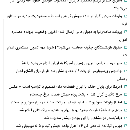
آخرین خبر از ترمیم دستمزد کارگران؛ مذاکرات افزایش حقوق چه زمانی آغاز
می‌شود؟
واردات خودرو گران‌تر شد/ جهش گواهی اسقاط و محدودیت جدید در مناطق
آزاد
پرونده ساعدی‌نیا به دیوان عالی ارسال شد؛ آخرین وضعیت پرونده مصادره
اموال
حقوق بازنشستگان چگونه محاسبه می‌شود؟ | شرط مهم تعیین مستمری اعلام
شد
خبر مهم از ترامپ؛ نیروی زمینی آمریکا به ایران اعزام می‌شود یا نه؟
جاسوس پرسپولیس لو رفت؟ / خط و نشان تند تارتار برای افشای اخبار
رختکن
آمریکا برای پایان جنگ با ایران قطعنامه داد؛ تصمیم با ترامپ است + عکس
مرغ ناگهان گران شد! / پشت‌پرده جهش قیمت مرغ چیست؟
امتیاز واردات خودرو ۳ میلیارد تومان! / رانت جدید در بازار خودرو چیست؟
برنج چند شد؟/ قیمت جدید برنج ایرانی، هندی و پاکستانی اعلام شد
فیلم/سحر دولتشاهی با این ویدئو بیشتر محبوب شد
بورس ترکاند/ شاخص کل ۱۲۴ هزار واحد جهش کرد و ۵.۵ میلیونی شد