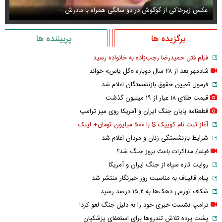
عکس زیرخاکی از گوگوش در دو سالگی همراه با مادرش
عک
برگزیده ها
پربیننده ها
فیلم قتل حمیدرضا رجب‌زاده به خانواده رسید
شادمهر بعد از ۲۸ سال دوباره «گل یاس» خواند
فرمول تعیین حقوق بازنشستگان اعلام شد
قیمت طلای ۱۸ عیار از ۱۹ میلیون گذشت
قطعنامه پایان جنگ ایران و آمریکا روی میز ترامپ
آغاز ثبت نام کوییک S با ۵۰۰ میلیون تومان+ لینک
شرایط بازنشستگی زنان و مردان اعلام شد
فیلم/ مذاکرات باعث بروز جنگ شد؟
روایت تازه سپاه از جنگ ایران و آمریکا
پیام قالیباف به مناسبت روز خبرنگار منتشر شد
شکاف تورمی دهک‌ها به ۱۵.۲ درصد رسید
ترامپ نشست خبری خود را به دلیل جنگ لغو کرد!
پشت پرده تلاش تندروها برای استعفای پزشکیان