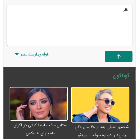
قوانین ارسال نظر
گوناگون
استایل جذاب لیندا کیانی در اکران
شادمهر عقیلی بعد از ۲۸ سال «گل
ماه پنهان + عکس
یاس» را دوباره خواند + ویدئو