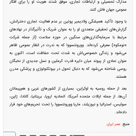
مدارک تحصیلی و ارتباطات تجاری، موفق شدند هویت او را برای افکار
عمومی جهان فاش کنند.
با وجود تأکید همیشگی ولادیمیر پوتین بر عدم فعالیت تجاری دخترانش،
گزارش‌های تحقیقی متعددی او را به عنوان شریک و تأثیرگذار در نهادهای
مرتبط با سرمایه‌گذاری‌های سنگین در حوزه سلامت (از جمله شرکت
«نومکو») معرفی کرده‌اند. وورونتسووا که به ندرت در انظار عمومی ظاهر
می‌شود و زندگی خصوصی‌اش به شدت تحت حفاظت است، اکنون به
عنوان نمادی از پیوند میان دایره قدرت کرملین و نسل جدیدی از نخبگان
روسی شناخته می‌شود که به دنبال تحول در بیوتکنولوژی و پزشکی مدرن
هستند.
بعد از حمله روسیه به اوکراین، بسیاری از کشورهای غربی و هم‌پیمانان
آن‌ها، از جمله ایالات متحده آمریکا، اتحادیه اروپا، بریتانیا، کانادا، ژاپن،
سوئیس، استرالیا و نیوزیلند، ماریا وورونتسووا را تحت تحریم‌های خود قرار
داده‌اند.
منبع:
عصر ایران