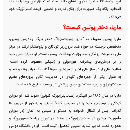
این بودجه ۲۶ میلیارد دلاری، نشان داده است که تحقق این رویا را نه یک
انتخاب، بلکه یک ضرورت برای بقای قدرت و تضمین آینده استراتژیک خود
می‌داند.
ماریا، دختر پوتین کیست؟
ماریا پوتین معروف به "ماریا وورونتسووا"، دختر بزرگ ولادیمیر پوتین،
متخصص برجسته در حوزه غدد درون‌ریز کودکان و پژوهشگر ارشد در مرکز
ملی تحقیقات پزشکی غدد وزارت بهداشت روسیه است. او تمرکز علمی خود
را بر درمان‌های پیشرفته هورمونی و ژنتیکی معطوف کرده است.
فعالیت‌های او در سال‌های اخیر از مرزهای صرفاً آکادمیک فراتر رفته و نام او
به عنوان یکی از چهره‌های کلیدی در مدیریت کلان پروژه‌های عظیم
بیوتکنولوژی و زیرساخت‌های نوین پزشکی در روسیه مطرح شده است.
ماریا در سال ۱۹۸۵ در لنینگراد (سنت‌پترزبورگ کنونی) متولد شد. او دوران
کودکی و نوجوانی خود را در محیطی کاملاً امنیتی و به دور از دوربین‌ها
گذراند. پس از انتقال خانواده به مسکو و سپس به آلمان (در دوران
مأموریت پوتین در سنت‌پترزبورگ و بعدها در دوران ریاست‌جمهوری)، او
همواره تحت تدابیر شدید امنیتی تحصیل کرده است. او در دانشگاه دولتی