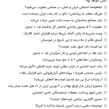
کسی خواهد بود؟
تفاهم‌نامه احتمالی ایران و عمان، در مجلس تصویب می‌شود؟
علی‌اف خطاب به پزشکیان/ باکو در کنار ملت ایران ایستاده است
بازار مصالح ساختمانی به سمت ثبات نسبی حرکت می‌کند
مقاومت ۵.۶ میلیون واحدی شاخص کل شکسته شد + جدول
وعده مدنی‌زاده/ پایان گمانه زنی‌ها درباره افزایش اعتبار کالابرگ
گرمای بالاتر از ۵۰ درجه از این تاریخ در خوزستان
چرا قیمت دلار امروز عقب نشست؟
بازار طلا در کشاکش اونس و دلار سرگردان شد + جدول
روستاییان دهک‌های ۶ تا ۱۰ حق بیمه می‌پردازند
رشد خرید اعتباری در ایران؛ وقتی تورم، خرید قسطی ناگزیر می‌کند
رئیس سازمان تعزیرات: پرونده‌های گران‌فروشی دارو افزایش یافت
از واردات مرغ بی نیاز شدیم/ قیمت‌ها کاهش می‌یابد؟
مجموع ارزش بازار اوراق بهادار در ۴ بورس ایران از ۲۰ هزار همت فراتر رفت
زمان دقیق پرداخت معوقات بازنشستگان تامین اجتماعی
حسین آقایاری، تراستی ابربدهکار کیست؟
توضیحات بقایی درباره آخرین شرایط مذاکره با آمریکا