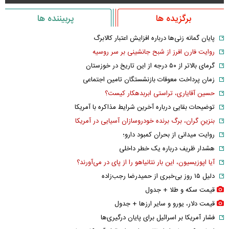
برگزیده ها
پربیننده ها
پایان گمانه زنی‌ها درباره افزایش اعتبار کالابرگ
روایت فارن افرز از شبح جانشینی بر سر روسیه
گرمای بالاتر از ۵۰ درجه از این تاریخ در خوزستان
زمان پرداخت معوقات بازنشستگان تامین اجتماعی
حسین آقایاری، تراستی ابربدهکار کیست؟
توضیحات بقایی درباره آخرین شرایط مذاکره با آمریکا
بنزینِ گران، برگ برنده خودروسازان آسیایی در آمریکا
روایت میدانی از بحران کمبود دارو؛
هشدار ظریف درباره یک خطر داخلی
آیا اپوزیسیون، این بار نتانیاهو را از پای در می‌آورند؟
دلیل ۱۵ روز بی‌خبری از حمیدرضا رجب‌زاده
قیمت سکه و طلا + جدول
قیمت دلار، یورو و سایر ارز‌ها + جدول
فشار آمریکا بر اسرائیل برای پایان درگیری‌ها