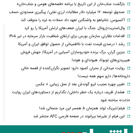
بازگشت جناب‌خان از این تاریخ با برنامه «قصه‌های هومن و جناب‌خان»
صندوق توسعه: ۱۷ میلیارد دلار مطالبات ارزی نفتی/ پیگیری مسدودی حساب
آکسیوس: نتانیاهو به واشنگتن تعهد داد حملات به غزه را متوقف کند
وال‌استریت‌ژرونال: جنگ با ایران ضعف‌های ارتش آمریکا را رو کرد
اقدامات نظارتی سازمان بورس برای ارتقای شفافیت بازار سرمایه در تیر ۱۴۰۵
رشد ۱ درصدی قیمت نفت با نااطمینانی از حصول توافق ایران و آمریکا
بنزینِ گران، برگ برنده خودروسازان آسیایی در آمریکا/ جهش فروش
هیبریدی‌های تویوتا، هیوندای و هوندا
روایت میدانی از بحران کمبود دارو؛ تصویر نگران‌کننده از قفسه خالی
داروخانه‌ها/ دارو سهم همه نیست!
تغییر چهره عجیب ابرو گوندش بعد از عمل زیبایی + عکس
هشدار ظریف درباره یک خطر داخلی/ نگذاریم از دستاوردهای ایران روایت
«ذلت» ساخته شود
فیلم/تبریک تولد همزمان ۵ همسر این مرد جنجالی شد!
این فیلم از علیرضا بیرانوند در صفحه فارسی AFC منتشر شد
فارن پالیسی: موضوع ایران در اختیار دولت آتی اسرائیل نیست/ اپوزیسیون،
این بار نتانیاهو را از پای در می‌آورند؟