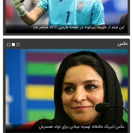
این فیلم از علیرضا بیرانوند در صفحه فارسی AFC منتشر شد
فی
عکس
عکس/تبریک عاشقانه تهمینه میلانی برای تولد همسرش
عک