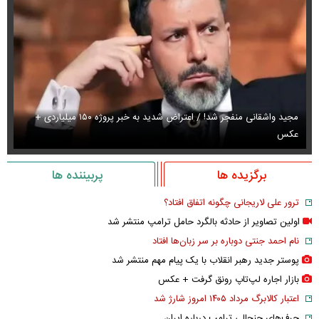
مجید واشقانی منفجر شد! / اعتراض شدید به خبر پروژه ۱۵۰ میلیاردی +
عکس
عک
برگزیده ها
پربیننده ها
ترور علی لاریجانی چگونه اتفاق افتاد؟
اولین تصاویر از حادثه بالگرد حامل ترامپ منتشر شد
نام احمد جنتی دوباره بر سر زبان‌ها افتاد
پوستر جدید رهبر انقلاب با یک پیام مهم منتشر شد
بازار اجاره لپ‌تاپ رونق گرفت + عکس
اعتبار کالابرگ مرداد ۱۴۰۵ امروز شارژ شد
حرف‌های جنجالی ترامپ درباره ایران