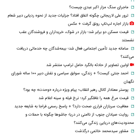
ماجرای سنگ مزار اکبر عبدی چیست؟
ترور علی لاریجانی چگونه اتفاق افتاد؟ جزئیات جدید از نحوه ردیابی دبیر شعام
بازار اجاره لپ‌تاپ رونق گرفت + عکس
قیمت مسکن دو برابر شد؛ بازار در شوک، خریداران و فروشندگان عقب
نشستند
سامانه جدید تأمین اجتماعی فعال شد؛ بیمه‌شدگان چه خدماتی دریافت
می‌کنند؟
اولین تصاویر از حادثه بالگرد حامل ترامپ منتشر شد
احمد جنتی کیست؟ + زندگی، سوابق سیاسی و نقش دبیر ۱۰۰ ساله شورای
نگهبان
پوستر معنادار کانال رهبر انقلاب؛ پیام ویژه درباره «وحدت» چه بود؟
قیمت مرغ همه را غافلگیر کرد؛ نرخ فیله و سینه اعلام شد
معافیت سربازان فراری صحت دارد؟ + پاسخ رسمی فراجا به شایعه جدید
روایت صیادان جنوب از ناامنی در دریا؛ جاشوها چگونه با حملات و
محدودیت‌های دریایی زندگی می‌کنند؟
مشاور سیدمحمد خاتمی درگذشت