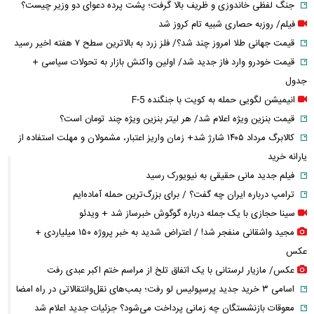
جنگ لفظی خاندوزی و ظریف بالا گرفت؛ پشت پرده دعوای دو وزیر چیست؟
فیلم/ روزبه حصاری شبیه تام کروز شد
قیمت جهانی طلا امروز چند شد؟/ فلز زرد به بالاترین سطح ۷ هفته اخیر رسید
قیمت خودرو وارد فاز جدید شد/ اولین واکنش بازار به تحولات سیاسی +
جدول
انیمیشن لگویی حمله به کویت با جنگنده F-5
قیمت بنزین ویژه اعلام شد/ هر لیتر بنزین ویژه چند تومان است؟
کالابرگ مرداد ۱۴۰۵ شارژ شد+ زمان واریز اعتبار، مشمولان و مهلت استفاده از
یارانه خرید
فیلم جدید مانی حقیقی به نیویورک رسید
ترامپ درباره ایران چه گفت؟ / برای بزرگ‌ترین حمله آماده‌ایم
سینا حجازی با یک جمله درباره گوگوش خبرساز شد + ویدئو
مجید واشقانی منفجر شد! / اعتراض شدید به خبر پروژه ۱۵۰ میلیاردی +
عکس
عکس/ مازیار لرستانی با یک اتفاق تلخ از مراسم ختم اکبر عبدی رفت
اسامی ۳ خرید جدید پرسپولیس لو رفت؛ بمب‌های نقل‌وانتقالاتی در راه امضا
معوقات بازنشستگان چه زمانی پرداخت می‌شود؟ جزئیات جدید اعلام شد