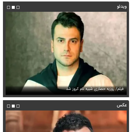
ویدئو
فیلم/ روزبه حصاری شبیه تام کروز شد
سی
عکس