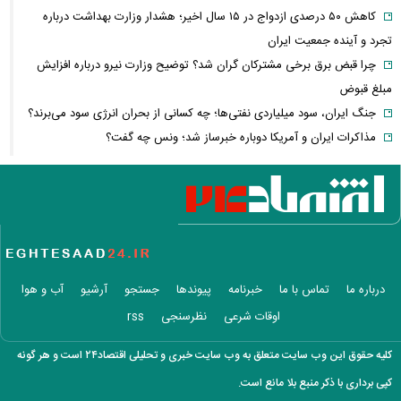
کاهش ۵۰ درصدی ازدواج در ۱۵ سال اخیر؛ هشدار وزارت بهداشت درباره
تجرد و آینده جمعیت ایران
چرا قبض برق برخی مشترکان گران شد؟ توضیح وزارت نیرو درباره افزایش
مبلغ قبوض
جنگ ایران، سود میلیاردی نفتی‌ها؛ چه کسانی از بحران انرژی سود می‌برند؟
مذاکرات ایران و آمریکا دوباره خبرساز شد؛ ونس چه گفت؟
وقتی درمان خصوصی لوکس می‌شود؛ سهم هزینه‌های پزشکی از حقوق مردم
چقدر است؟
بازار سهام جان گرفت؛ نقدینگی چرا دوباره به بورس برگشت؟
تنگه هرمز دوباره جنجالی شد/ انتقاد شریعتمداری از مذاکرات ایران و عمان
کشتی عربستان هدف موشک بالستیک قرار گرفت
وضعیت هواشناسی امروز
درباره ما
تماس با ما
خبرنامه
پیوندها
جستجو
آرشیو
آب و هوا
ماجرای استعفای مسعود پزشکیان چیست؟ / جزئیات موضع رئیس‌جمهور و
اوقات شرعی
نظرسنجی
rss
واکنش دفتر رهبری
وقتی سود سالانه گوگل از ارزش بازار سهام ایران بیشتر می‌شود؛ واقعیت
کلیه حقوق این وب سایت متعلق به وب سایت خبری و تحلیلی اقتصاد۲۴ است و هر گونه
چیست؟
کپی برداری با ذکر منبع بلا مانع است.