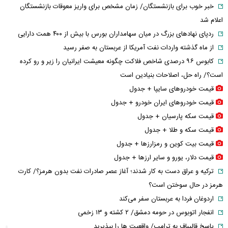
خبر خوب برای بازنشستگان/ زمان مشخص برای واریز معوقات بازنشستگان
اعلام شد
ردپای نهاد‌های بزرگ در میان سهامداران بورس با بیش از ۴۰۰ همت دارایی
از ماه گذشته واردات نفت آمریکا از عربستان به صفر رسید
کابوس ۹۶ درصدی شاخص فلاکت چگونه معیشت ایرانیان را زیر و رو کرده
است؟/ راه حل، اصلاحات بنیادین است
قیمت خودرو‌های سایپا + جدول
قیمت خودرو‌های ایران خودرو + جدول
قیمت سکه پارسیان + جدول
قیمت سکه و طلا + جدول
قیمت بیت کوین و رمزارز‌ها + جدول
قیمت دلار، یورو و سایر ارز‌ها + جدول
ترکیه و عراق دست به کار شدند؛ آغاز عصر صادرات نفت بدون هرمز؟/ کارت
هرمز در حال سوختن است؟
اردوغان فردا به عربستان سفر می‌کند
انفجار اتوبوس در حومه دمشق/ ۲ کشته و ۱۳ زخمی
پاسخ قالیباف به ترامپ/ واقعیت ها را بپذیرید