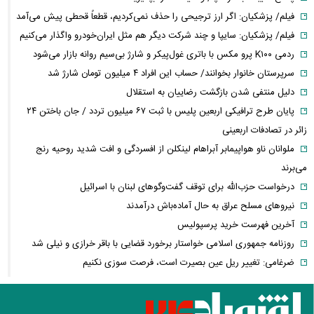
فیلم/ پزشکیان: اگر ارز ترجیحی را حذف نمی‌کردیم، قطعاً قحطی پیش می‌آمد
فیلم/ پزشکیان: سایپا و چند شرکت دیگر هم مثل ایران‌خودرو واگذار می‌کنیم
ردمی K۱۰۰ پرو مکس با باتری غول‌پیکر و شارژ بی‌سیم روانه بازار می‌شود
سرپرستان خانوار بخوانند/ حساب این افراد ۴ میلیون تومان شارژ شد
دلیل منتفی شدن بازگشت رضاییان به استقلال
پایان طرح ترافیکی اربعین پلیس با ثبت ۶۷ میلیون تردد / جان باختن ۲۴
زائر در تصادفات اربعینی
ملوانان ناو هواپیمابر آبراهام لینکلن از افسردگی و افت شدید روحیه رنج
می‌برند
درخواست حزب‌الله برای توقف گفت‌وگوهای لبنان با اسرائیل
نیروهای مسلح عراق به حال آماده‌باش درآمدند
آخرین فهرست خرید پرسپولیس
روزنامه جمهوری اسلامی خواستار برخورد قضایی با باقر خرازی و نیلی شد
ضرغامی: تغییر ریل عین بصیرت است، فرصت سوزی نکنیم
تکذیب اعمال ضریب ۲.۷ برای اینترنت بین‌الملل از سوی سازمان تنظیم
مقررات