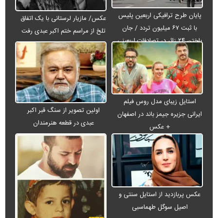
پایان طرح ترافیکی اربعین پلیس
عکس/ مازیار لرستانی با یک اتفاق
با ثبت ۶۷ میلیون تردد / جان
تلخ از مراسم ختم اکبر عبدی رفت
باختن ۲۴ زائر در تصادفات اربعینی
استایل زیبای مدل روس فیلم
اولین تصویر از سنگ قبر اکبر
ایرانی جزیره جیمز باند در اصفهان
عبدی در قطعه هنرمندان
+ عکس
عکس پربازدید از استایل سنتی و
اصیل سوگل طهماسبی