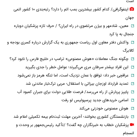
است
اینفوگرافی/ کدام کشور بیشترین بمب اتم را دارد؟ رتبه‌بندی ۱۰ کشور اتمی
جهان
معین، شادمهر و بیژن مرتضوی در راه ایران؟ / حرف تازه پزشکیان دوباره
جنجال به پا کرد
واکنش دفتر معاون اول ریاست جمهوری به یک گزارش درباره کسری بودجه و
کالابرگ
چگونه جنگ معاملات «هوش مصنوعی» ترامپ در خلیج فارس را نابود کرد؟
این افراد بیشتر سرطان مری می‌گیرند؛ عوامل خطر را جدی بگیرید
عراقچی خبر داد؛ توافق با عمان نزدیک است، اما تنگه هرمز باز نمی‌شود
تمدید قرارداد اوزجان بیزاتی با استقلال؛ مربی ترک‌تبار ماندنی شد
پاییز پربارش از راه می‌رسد/ فرصت طلایی دولت برای جبران کمبود آب
اسامی خریدهای جدید پرسپولیس لو رفت
هوش مصنوعی خودزنی می‌کند
بازنشستگان کشوری بخوانند؛ آخرین مهلت ثبت‌نام بیمه تکمیلی اعلام شد
پزشکیان خطاب به خبرنگاران چه گفت؟ /تأکید رئیس‌جمهور بر وحدت و
انسجام