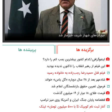
جوراب‌های شهباز شریف خبرساز شد
عک
برگزیده ها
پربیننده ها
اینفوگرافی/کدام کشور بیشترین بمب اتم را دارد؟
این فیلم از رهبر انقلاب را تاکنون ندیده بودید
فیلم قتل حمیدرضا رجب‌زاده به خانواده رسید
شادمهر بعد از ۲۸ سال دوباره «گل یاس» خواند
فرمول تعیین حقوق بازنشستگان اعلام شد
قیمت طلای ۱۸ عیار از ۱۹ میلیون گذشت
قطعنامه پایان جنگ ایران و آمریکا روی میز ترامپ
آغاز ثبت نام کوییک S با ۵۰۰ میلیون تومان+ لینک