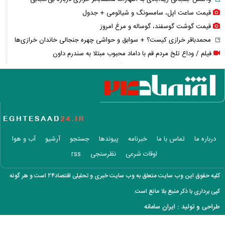
قیمت ساعت اپل، سامسونگ و شیائومی + جدول
قیمت گوشت گوسفند، گوساله و مرغ امروز
محمدباقر خرازی کیست؟ + سوابق و حواشی چهره جنجالی خاندان خرازی‌ها
فیلم / وداع تلخ مردم قم با داماد محبوب مبتلا به سندرم داون
قوه قضاییه: محمدباقر خرازی به دادگاه ویژه روحانیت احضار شد + ویدئو
بمب پرسپولیس خنثی شد؛ قید این بازیکن را بزنید!
خبر خوش برای خبرنگاران؛ ۵۰۰ هزار تومان نقدی و ۲۰۰ گیگ اینترنت هدیه
روز خبرنگار ۱۴۰۵
قیمت دلار امروز چقدر شد؟ ریزش ۶ هزار تومانی دلار و ۷ هزار تومانی یورو +
جدول
درباره ما
تماس با ما
خبرنامه
پیوندها
جستجو
آرشیو
آب و هوا
حمیدرضا رجب‌زاده کیست؟ / قتل هولناک مداح سرشناس پس از ربایش/
اوقات شرعی
نظرسنجی
rss
فیلم جنایت برای خانواده ارسال شد
روز خبرنگار نمادی برای قدردانی از توسعه‌دهندگان آگاهی و شفافیت
کلیه حقوق این وب سایت متعلق به وب سایت خبری و تحلیلی اقتصاد۲۴ است و هر گونه
شادمهر عقیلی بعد از ۲۸ سال «گل یاس» را دوباره خواند + ویدئو
کپی برداری با ذکر منبع بلا مانع است.
آمار تکان‌دهنده مصرف تریاک در ایران؛ مردم این شهر رکورددار شدند!
طراحی و تولید :
ایران سامانه
قیمت طلای ۱۸ عیار از ۱۹ میلیون گذشت