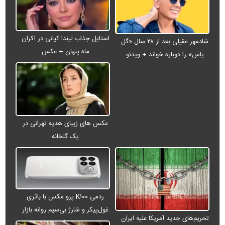
استایل جذاب لیندا کیانی در اکران
شادمهر عقیلی بعد از ۲۸ سال «گل
ماه پنهان + عکس
یاس» را دوباره خواند + ویدئو
عکس های زیبای هدیه تهرانی در
یک گلخانه
ردمی K۱۰۰ پرو مکس با باتری
غول‌پیکر و شارژ بی‌سیم روانه بازار
تحریم‌های جدید آمریکا علیه ایران
می‌شود