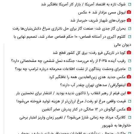
شوک تازه به اقتصاد آمریکا / بازار کار آمریکا غافلگیر شد
لیونل مسی عزادار شد + عکس
جوراب‌های شهباز شریف خبرساز شد
بحران گاز جدی شد؛ صنعت گاز برای حل ناترازی سراغ دانش‌بنیان‌ها رفت
کلثوم اکبری در آستانه قصاص؛ ۱۰ حکم قصاص صادر شد، تصمیم نهایی با
دیوان عالی
کوبا در تاریکی فرو رفت؛ برق کل کشور قطع شد
رقیب آینده F-۳۵ از راه می‌رسد؛ جنگنده نسل ششمی چه مشخصاتی دارد؟
ماجرای وحشت پنتاگون از نشت اطلاعات محرمانه درباره ترامپ چه بود؟
عکس جدید هدی زین‌العابدین همه را غافلگیر کرد
اینفوگرافی/ سدهای تهران چقدر آب دارند؟
این فیلم از رهبر انقلاب را تاکنون ندیده بودید / انتشار برای نخستین بار
قیمت واقعی مرغ لو رفت/ مرغ ارزان‌تر از هزینه تولید فروخته می‌شود!
عکس گوگوش در ۱۲ سالگی در کنار پدرش صابر آتشین
کالابرگ مرداد چه زمانی شارژ می‌شود؟ / تغییر زمان واریز اعتبار برخی
خانوارها به شهریور
واکنش جنجالی زیدآبادی به اظهارات محمدباقر خرازی درباره بی‌حجابی